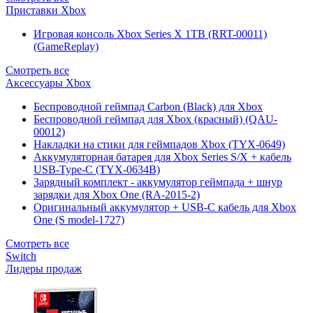
Приставки Xbox
Игровая консоль Xbox Series X 1TB (RRT-00011)
(GameReplay)
Смотреть все
Аксессуары Xbox
Беспроводной геймпад Carbon (Black) для Xbox
Беспроводной геймпад для Xbox (красный) (QAU-
00012)
Накладки на стики для геймпадов Xbox (TYX-0649)
Аккумуляторная батарея для Xbox Series S/X + кабель
USB-Type-C (TYX-0634B)
Зарядный комплект - аккумулятор геймпада + шнур
зарядки для Xbox One (RA-2015-2)
Оригинальный аккумулятор + USB-C кабель для Xbox
One (S model-1727)
Смотреть все
Switch
Лидеры продаж