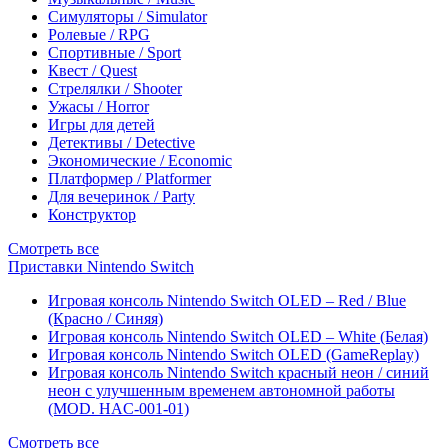
Симуляторы / Simulator
Ролевые / RPG
Спортивные / Sport
Квест / Quest
Стрелялки / Shooter
Ужасы / Horror
Игры для детей
Детективы / Detective
Экономические / Economic
Платформер / Platformer
Для вечеринок / Party
Конструктор
Смотреть все
Приставки Nintendo Switch
Игровая консоль Nintendo Switch OLED – Red / Blue
(Красно / Синяя)
Игровая консоль Nintendo Switch OLED – White (Белая)
Игровая консоль Nintendo Switch OLED (GameReplay)
Игровая консоль Nintendo Switch красный неон / синий
неон с улучшенным временем автономной работы
(MOD. HAC-001-01)
Смотреть все