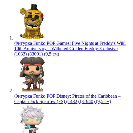
Фигурка Funko POP Games: Five Nights at Freddy's Wiki
10th Anniversary – Withered Golden Freddy Exclusive
(1033) (83091) (9,5 см)
Фигурка Funko POP Disney: Pirates of the Caribbean –
Captain Jack Sparrow (FS) (1482) (81940) (9,5 см)