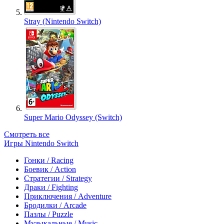
Stray (Nintendo Switch)
Super Mario Odyssey (Switch)
Смотреть все
Игры Nintendo Switch
Гонки / Racing
Боевик / Action
Стратегии / Strategy
Драки / Fighting
Приключения / Adventure
Бродилки / Arcade
Пазлы / Puzzle
Музыкальные / Music