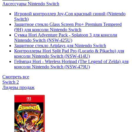
Аксессуары Nintendo Switch
Игровой контроллер Joy-Con красный синий (Nintendo
Switch)
Защитное стекло Glass Screen Pro+ Premium Tempered
(9H) для консоли Nintendo Switch
Сумка Hori Adventure Pack - Splatoon 3 для консоли
Nintendo Switch (NSW-425U)
Защитное стекло Artplays для Nintendo Switch
Контроллеры Hori Split Pad Pro (Lucario & Pikachu) для
консоли Nintendo Switch (NSW-414U)
Геймпад Hori - Wireless Horipad (The Legend of Zelda) для
консоли Nintendo Switch (NSW-479U)
Смотреть все
Switch 2
Лидеры продаж