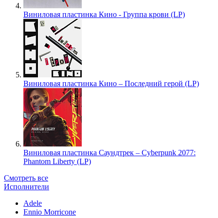
Виниловая пластинка Кино - Группа крови (LP)
Виниловая пластинка Кино – Последний герой (LP)
Виниловая пластинка Саундтрек – Cyberpunk 2077:
Phantom Liberty (LP)
Смотреть все
Исполнители
Adele
Ennio Morricone