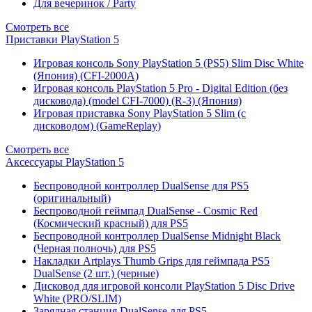
Для вечеринок / Party
Смотреть все
Приставки PlayStation 5
Игровая консоль Sony PlayStation 5 (PS5) Slim Disc White
(Япония) (CFI-2000A)
Игровая консоль PlayStation 5 Pro - Digital Edition (без
дисковода) (model CFI-7000) (R-3) (Япония)
Игровая приставка Sony PlayStation 5 Slim (с
дисководом) (GameReplay)
Смотреть все
Аксессуары PlayStation 5
Беспроводной контроллер DualSense для PS5
(оригинальный)
Беспроводной геймпад DualSense - Cosmic Red
(Космический красный) для PS5
Беспроводной контроллер DualSense Midnight Black
(Черная полночь) для PS5
Накладки Artplays Thumb Grips для геймпада PS5
DualSense (2 шт.) (черные)
Дисковод для игровой консоли PlayStation 5 Disc Drive
White (PRO/SLIM)
Зарядная станция DualSense для PS5