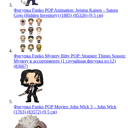
Фигурка Funko POP Animation: Jujutsu Kaisen – Satoru
Gojo (Hidden Inventory) (1885) (85326) (9,5 см)
Фигурка Funko Mystery Bitty POP: Stranger Things Season:
Mystery в ассортименте (1 случайная фигурка из 12)
(83667)
Фигурка Funko POP Movies: John Wick 3 – John Wick
(1763) (83572) (9,5 см)