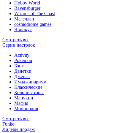
Hobby World
Ravensburger
Wizards of The Coast
Магеллан
сosmodrome games
Эврикус
Смотреть все
Серии настолок
Activity
Pokemon
Бэнг
Данетки
Дженга
Имаджинариум
Классические
Колонизаторы
Манчкин
Мафия
Монополия
Смотреть все
Funko
Лидеры продаж