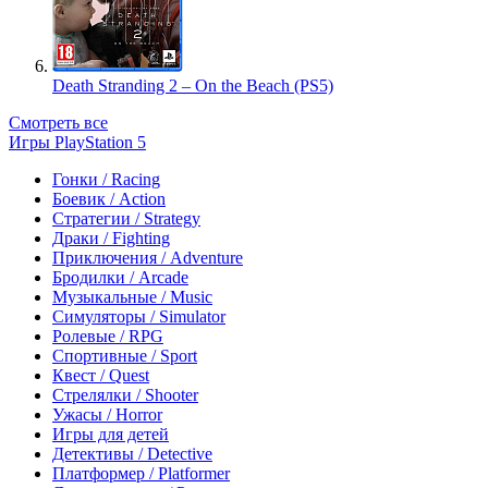
Death Stranding 2 – On the Beach (PS5)
Смотреть все
Игры PlayStation 5
Гонки / Racing
Боевик / Action
Стратегии / Strategy
Драки / Fighting
Приключения / Adventure
Бродилки / Arcade
Музыкальные / Music
Симуляторы / Simulator
Ролевые / RPG
Спортивные / Sport
Квест / Quest
Стрелялки / Shooter
Ужасы / Horror
Игры для детей
Детективы / Detective
Платформер / Platformer