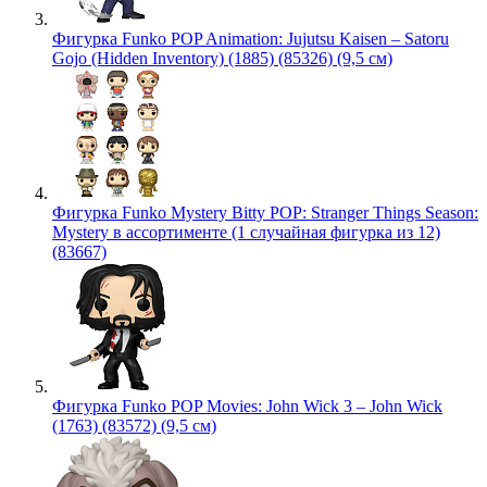
Фигурка Funko POP Animation: Jujutsu Kaisen – Satoru
Gojo (Hidden Inventory) (1885) (85326) (9,5 см)
Фигурка Funko Mystery Bitty POP: Stranger Things Season:
Mystery в ассортименте (1 случайная фигурка из 12)
(83667)
Фигурка Funko POP Movies: John Wick 3 – John Wick
(1763) (83572) (9,5 см)