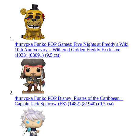
Фигурка Funko POP Games: Five Nights at Freddy's Wiki
10th Anniversary – Withered Golden Freddy Exclusive
(1033) (83091) (9,5 см)
Фигурка Funko POP Disney: Pirates of the Caribbean –
Captain Jack Sparrow (FS) (1482) (81940) (9,5 см)