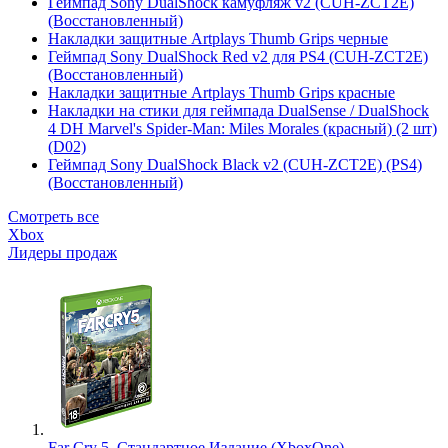
Геймпад Sony DualShock камуфляж v2 (CUH-ZCT2E)
(Восстановленный)
Накладки защитные Artplays Thumb Grips черные
Геймпад Sony DualShock Red v2 для PS4 (CUH-ZCT2E)
(Восстановленный)
Накладки защитные Artplays Thumb Grips красные
Накладки на стики для геймпада DualSense / DualShock
4 DH Marvel's Spider-Man: Miles Morales (красный) (2 шт)
(D02)
Геймпад Sony DualShock Black v2 (CUH-ZCT2E) (PS4)
(Восстановленный)
Смотреть все
Xbox
Лидеры продаж
Far Cry 5. Стандартное Издание (XboxOne)