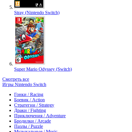
Stray (Nintendo Switch)
Super Mario Odyssey (Switch)
Смотреть все
Игры Nintendo Switch
Гонки / Racing
Боевик / Action
Стратегии / Strategy
Драки / Fighting
Приключения / Adventure
Бродилки / Arcade
Пазлы / Puzzle
Музыкальные / Music