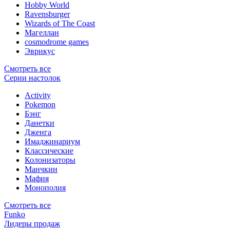
Hobby World
Ravensburger
Wizards of The Coast
Магеллан
сosmodrome games
Эврикус
Смотреть все
Серии настолок
Activity
Pokemon
Бэнг
Данетки
Дженга
Имаджинариум
Классические
Колонизаторы
Манчкин
Мафия
Монополия
Смотреть все
Funko
Лидеры продаж