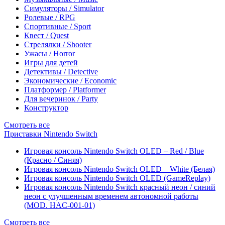
Симуляторы / Simulator
Ролевые / RPG
Спортивные / Sport
Квест / Quest
Стрелялки / Shooter
Ужасы / Horror
Игры для детей
Детективы / Detective
Экономические / Economic
Платформер / Platformer
Для вечеринок / Party
Конструктор
Смотреть все
Приставки Nintendo Switch
Игровая консоль Nintendo Switch OLED – Red / Blue
(Красно / Синяя)
Игровая консоль Nintendo Switch OLED – White (Белая)
Игровая консоль Nintendo Switch OLED (GameReplay)
Игровая консоль Nintendo Switch красный неон / синий
неон с улучшенным временем автономной работы
(MOD. HAC-001-01)
Смотреть все