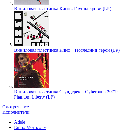
Виниловая пластинка Кино - Группа крови (LP)
Виниловая пластинка Кино – Последний герой (LP)
Виниловая пластинка Саундтрек – Cyberpunk 2077:
Phantom Liberty (LP)
Смотреть все
Исполнители
Adele
Ennio Morricone