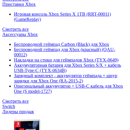
Приставки Xbox
Игровая консоль Xbox Series X 1TB (RRT-00011)
(GameReplay)
Смотреть все
Аксессуары Xbox
Беспроводной геймпад Carbon (Black) для Xbox
Беспроводной геймпад для Xbox (красный) (QAU-
00012)
Накладки на стики для геймпадов Xbox (TYX-0649)
Аккумуляторная батарея для Xbox Series S/X + кабель
USB-Type-C (TYX-0634B)
Зарядный комплект - аккумулятор геймпада + шнур
зарядки для Xbox One (RA-2015-2)
Оригинальный аккумулятор + USB-C кабель для Xbox
One (S model-1727)
Смотреть все
Switch
Лидеры продаж