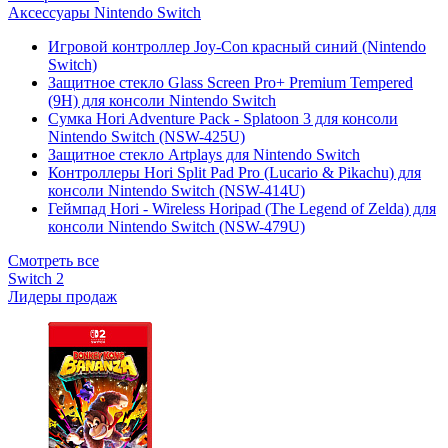
Аксессуары Nintendo Switch
Игровой контроллер Joy-Con красный синий (Nintendo
Switch)
Защитное стекло Glass Screen Pro+ Premium Tempered
(9H) для консоли Nintendo Switch
Сумка Hori Adventure Pack - Splatoon 3 для консоли
Nintendo Switch (NSW-425U)
Защитное стекло Artplays для Nintendo Switch
Контроллеры Hori Split Pad Pro (Lucario & Pikachu) для
консоли Nintendo Switch (NSW-414U)
Геймпад Hori - Wireless Horipad (The Legend of Zelda) для
консоли Nintendo Switch (NSW-479U)
Смотреть все
Switch 2
Лидеры продаж