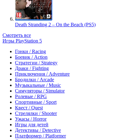
Death Stranding 2 – On the Beach (PS5)
Смотреть все
Игры PlayStation 5
Гонки / Racing
Боевик / Action
Стратегии / Strategy
Драки / Fighting
Приключения / Adventure
Бродилки / Arcade
Музыкальные / Music
Симуляторы / Simulator
Ролевые / RPG
Спортивные / Sport
Квест / Quest
Стрелялки / Shooter
Ужасы / Horror
Игры для детей
Детективы / Detective
Платформер / Platformer