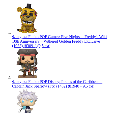
Фигурка Funko POP Games: Five Nights at Freddy's Wiki
10th Anniversary – Withered Golden Freddy Exclusive
(1033) (83091) (9,5 см)
Фигурка Funko POP Disney: Pirates of the Caribbean –
Captain Jack Sparrow (FS) (1482) (81940) (9,5 см)