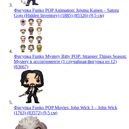
Фигурка Funko POP Animation: Jujutsu Kaisen – Satoru
Gojo (Hidden Inventory) (1885) (85326) (9,5 см)
Фигурка Funko Mystery Bitty POP: Stranger Things Season:
Mystery в ассортименте (1 случайная фигурка из 12)
(83667)
Фигурка Funko POP Movies: John Wick 3 – John Wick
(1763) (83572) (9,5 см)