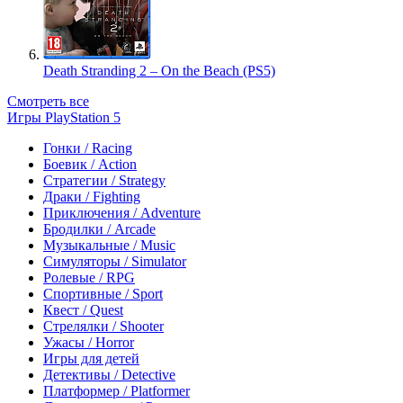
Death Stranding 2 – On the Beach (PS5)
Смотреть все
Игры PlayStation 5
Гонки / Racing
Боевик / Action
Стратегии / Strategy
Драки / Fighting
Приключения / Adventure
Бродилки / Arcade
Музыкальные / Music
Симуляторы / Simulator
Ролевые / RPG
Спортивные / Sport
Квест / Quest
Стрелялки / Shooter
Ужасы / Horror
Игры для детей
Детективы / Detective
Платформер / Platformer