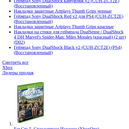
Геймпад Sony DualShock камуфляж v2 (CUH-ZCT2E)
(Восстановленный)
Накладки защитные Artplays Thumb Grips черные
Геймпад Sony DualShock Red v2 для PS4 (CUH-ZCT2E)
(Восстановленный)
Накладки защитные Artplays Thumb Grips красные
Накладки на стики для геймпада DualSense / DualShock
4 DH Marvel's Spider-Man: Miles Morales (красный) (2 шт)
(D02)
Геймпад Sony DualShock Black v2 (CUH-ZCT2E) (PS4)
(Восстановленный)
Смотреть все
Xbox
Лидеры продаж
Far Cry 5. Стандартное Издание (XboxOne)