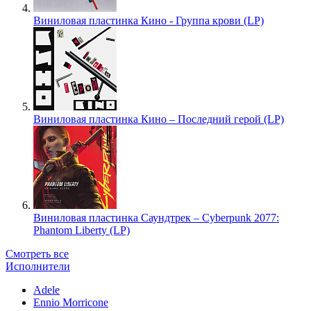
Виниловая пластинка Кино - Группа крови (LP)
Виниловая пластинка Кино – Последний герой (LP)
Виниловая пластинка Саундтрек – Cyberpunk 2077:
Phantom Liberty (LP)
Смотреть все
Исполнители
Adele
Ennio Morricone