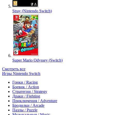
Stray (Nintendo Switch)
Super Mario Odyssey (Switch)
Смотреть все
Игры Nintendo Switch
Гонки / Racing
Боевик / Action
Стратегии / Strategy
Драки / Fighting
Приключения / Adventure
Бродилки / Arcade
Пазлы / Puzzle
Музыкальные / Music