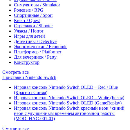
Симуляторы / Simulator
Ролевые / RPG
Спортивные / Sport
Квест / Quest
Стрелялки / Shooter
Ужасы / Horror
Игры для детей
Детективы / Detective
Экономические / Economic
Платформер / Platformer
Для вечеринок / Party
Конструктор
Смотреть все
Приставки Nintendo Switch
Игровая консоль Nintendo Switch OLED – Red / Blue
(Красно / Синяя)
Игровая консоль Nintendo Switch OLED – White (Белая)
Игровая консоль Nintendo Switch OLED (GameReplay)
Игровая консоль Nintendo Switch красный неон / синий
неон с улучшенным временем автономной работы
(MOD. HAC-001-01)
Смотреть все