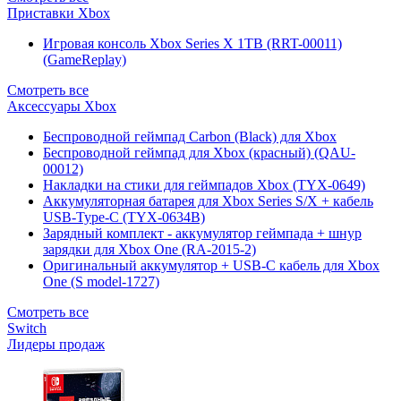
Приставки Xbox
Игровая консоль Xbox Series X 1TB (RRT-00011)
(GameReplay)
Смотреть все
Аксессуары Xbox
Беспроводной геймпад Carbon (Black) для Xbox
Беспроводной геймпад для Xbox (красный) (QAU-
00012)
Накладки на стики для геймпадов Xbox (TYX-0649)
Аккумуляторная батарея для Xbox Series S/X + кабель
USB-Type-C (TYX-0634B)
Зарядный комплект - аккумулятор геймпада + шнур
зарядки для Xbox One (RA-2015-2)
Оригинальный аккумулятор + USB-C кабель для Xbox
One (S model-1727)
Смотреть все
Switch
Лидеры продаж