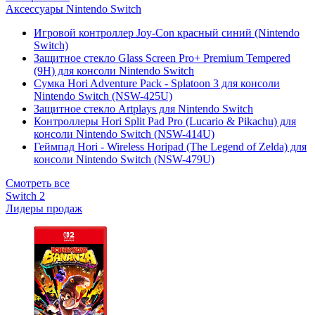
Аксессуары Nintendo Switch
Игровой контроллер Joy-Con красный синий (Nintendo
Switch)
Защитное стекло Glass Screen Pro+ Premium Tempered
(9H) для консоли Nintendo Switch
Сумка Hori Adventure Pack - Splatoon 3 для консоли
Nintendo Switch (NSW-425U)
Защитное стекло Artplays для Nintendo Switch
Контроллеры Hori Split Pad Pro (Lucario & Pikachu) для
консоли Nintendo Switch (NSW-414U)
Геймпад Hori - Wireless Horipad (The Legend of Zelda) для
консоли Nintendo Switch (NSW-479U)
Смотреть все
Switch 2
Лидеры продаж