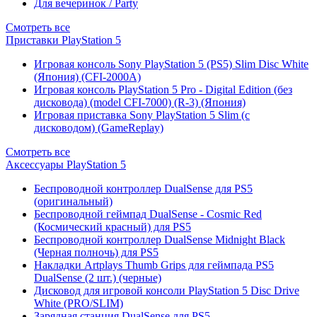
Для вечеринок / Party
Смотреть все
Приставки PlayStation 5
Игровая консоль Sony PlayStation 5 (PS5) Slim Disc White
(Япония) (CFI-2000A)
Игровая консоль PlayStation 5 Pro - Digital Edition (без
дисковода) (model CFI-7000) (R-3) (Япония)
Игровая приставка Sony PlayStation 5 Slim (с
дисководом) (GameReplay)
Смотреть все
Аксессуары PlayStation 5
Беспроводной контроллер DualSense для PS5
(оригинальный)
Беспроводной геймпад DualSense - Cosmic Red
(Космический красный) для PS5
Беспроводной контроллер DualSense Midnight Black
(Черная полночь) для PS5
Накладки Artplays Thumb Grips для геймпада PS5
DualSense (2 шт.) (черные)
Дисковод для игровой консоли PlayStation 5 Disc Drive
White (PRO/SLIM)
Зарядная станция DualSense для PS5