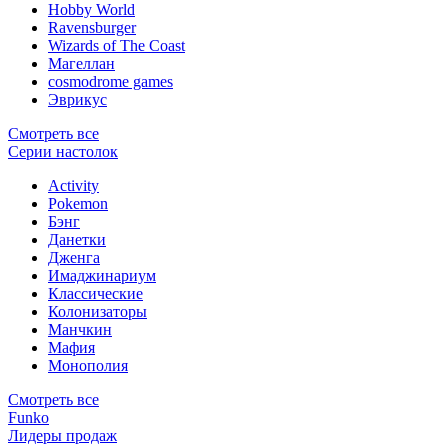
Hobby World
Ravensburger
Wizards of The Coast
Магеллан
сosmodrome games
Эврикус
Смотреть все
Серии настолок
Activity
Pokemon
Бэнг
Данетки
Дженга
Имаджинариум
Классические
Колонизаторы
Манчкин
Мафия
Монополия
Смотреть все
Funko
Лидеры продаж