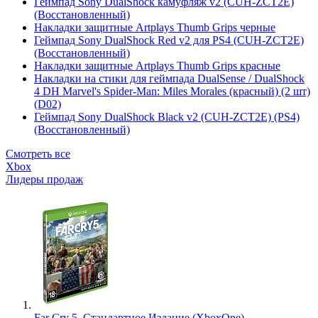
Геймпад Sony DualShock камуфляж v2 (CUH-ZCT2E)
(Восстановленный)
Накладки защитные Artplays Thumb Grips черные
Геймпад Sony DualShock Red v2 для PS4 (CUH-ZCT2E)
(Восстановленный)
Накладки защитные Artplays Thumb Grips красные
Накладки на стики для геймпада DualSense / DualShock
4 DH Marvel's Spider-Man: Miles Morales (красный) (2 шт)
(D02)
Геймпад Sony DualShock Black v2 (CUH-ZCT2E) (PS4)
(Восстановленный)
Смотреть все
Xbox
Лидеры продаж
Far Cry 5. Стандартное Издание (XboxOne)