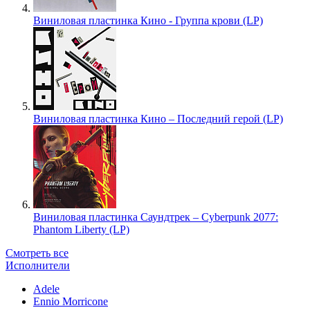
Виниловая пластинка Кино - Группа крови (LP)
Виниловая пластинка Кино – Последний герой (LP)
Виниловая пластинка Саундтрек – Cyberpunk 2077:
Phantom Liberty (LP)
Смотреть все
Исполнители
Adele
Ennio Morricone