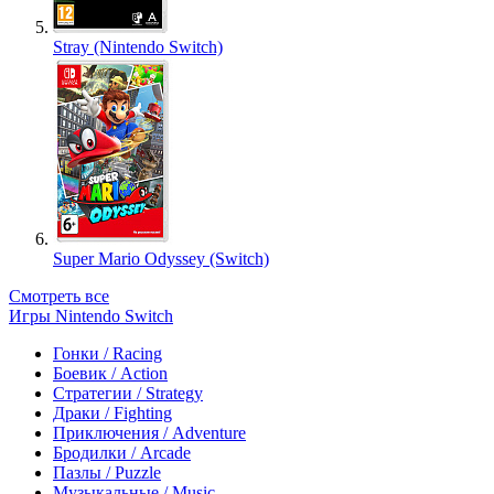
Stray (Nintendo Switch)
Super Mario Odyssey (Switch)
Смотреть все
Игры Nintendo Switch
Гонки / Racing
Боевик / Action
Стратегии / Strategy
Драки / Fighting
Приключения / Adventure
Бродилки / Arcade
Пазлы / Puzzle
Музыкальные / Music