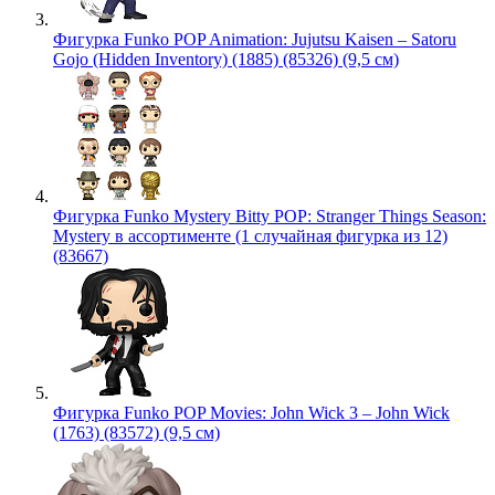
Фигурка Funko POP Animation: Jujutsu Kaisen – Satoru
Gojo (Hidden Inventory) (1885) (85326) (9,5 см)
Фигурка Funko Mystery Bitty POP: Stranger Things Season:
Mystery в ассортименте (1 случайная фигурка из 12)
(83667)
Фигурка Funko POP Movies: John Wick 3 – John Wick
(1763) (83572) (9,5 см)