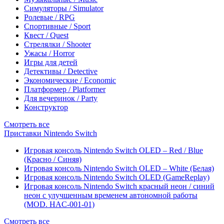
Симуляторы / Simulator
Ролевые / RPG
Спортивные / Sport
Квест / Quest
Стрелялки / Shooter
Ужасы / Horror
Игры для детей
Детективы / Detective
Экономические / Economic
Платформер / Platformer
Для вечеринок / Party
Конструктор
Смотреть все
Приставки Nintendo Switch
Игровая консоль Nintendo Switch OLED – Red / Blue
(Красно / Синяя)
Игровая консоль Nintendo Switch OLED – White (Белая)
Игровая консоль Nintendo Switch OLED (GameReplay)
Игровая консоль Nintendo Switch красный неон / синий
неон с улучшенным временем автономной работы
(MOD. HAC-001-01)
Смотреть все