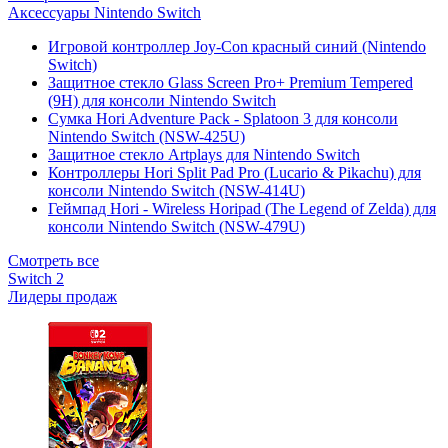
Аксессуары Nintendo Switch
Игровой контроллер Joy-Con красный синий (Nintendo
Switch)
Защитное стекло Glass Screen Pro+ Premium Tempered
(9H) для консоли Nintendo Switch
Сумка Hori Adventure Pack - Splatoon 3 для консоли
Nintendo Switch (NSW-425U)
Защитное стекло Artplays для Nintendo Switch
Контроллеры Hori Split Pad Pro (Lucario & Pikachu) для
консоли Nintendo Switch (NSW-414U)
Геймпад Hori - Wireless Horipad (The Legend of Zelda) для
консоли Nintendo Switch (NSW-479U)
Смотреть все
Switch 2
Лидеры продаж