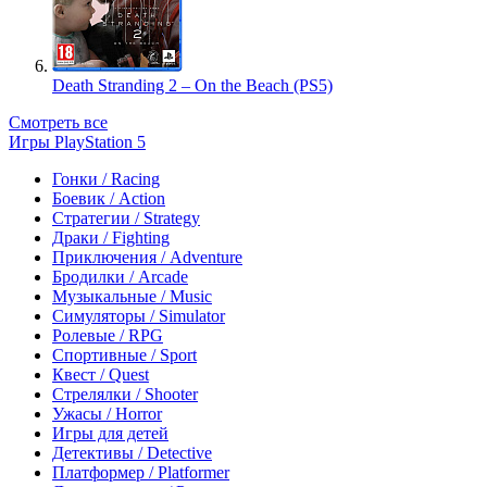
Death Stranding 2 – On the Beach (PS5)
Смотреть все
Игры PlayStation 5
Гонки / Racing
Боевик / Action
Стратегии / Strategy
Драки / Fighting
Приключения / Adventure
Бродилки / Arcade
Музыкальные / Music
Симуляторы / Simulator
Ролевые / RPG
Спортивные / Sport
Квест / Quest
Стрелялки / Shooter
Ужасы / Horror
Игры для детей
Детективы / Detective
Платформер / Platformer