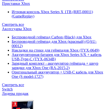
Приставки Xbox
Игровая консоль Xbox Series X 1TB (RRT-00011)
(GameReplay)
Смотреть все
Аксессуары Xbox
Беспроводной геймпад Carbon (Black) для Xbox
Беспроводной геймпад для Xbox (красный) (QAU-
00012)
Накладки на стики для геймпадов Xbox (TYX-0649)
Аккумуляторная батарея для Xbox Series S/X + кабель
USB-Type-C (TYX-0634B)
Зарядный комплект - аккумулятор геймпада + шнур
зарядки для Xbox One (RA-2015-2)
Оригинальный аккумулятор + USB-C кабель для Xbox
One (S model-1727)
Смотреть все
Switch
Лидеры продаж