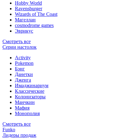
Hobby World
Ravensburger
Wizards of The Coast
Магеллан
сosmodrome games
Эврикус
Смотреть все
Серии настолок
Activity
Pokemon
Бэнг
Данетки
Дженга
Имаджинариум
Классические
Колонизаторы
Манчкин
Мафия
Монополия
Смотреть все
Funko
Лидеры продаж