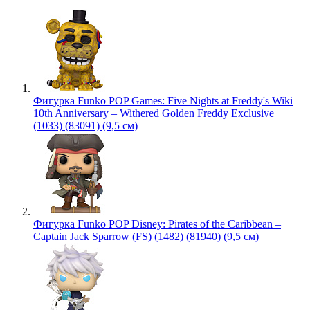
Фигурка Funko POP Games: Five Nights at Freddy's Wiki
10th Anniversary – Withered Golden Freddy Exclusive
(1033) (83091) (9,5 см)
Фигурка Funko POP Disney: Pirates of the Caribbean –
Captain Jack Sparrow (FS) (1482) (81940) (9,5 см)