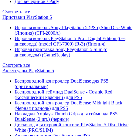
Для вечеринок / Party
Смотреть все
Приставки PlayStation 5
Игровая консоль Sony PlayStation 5 (PS5) Slim Disc White
(Япония) (CFI-2000A)
Игровая консоль PlayStation 5 Pro - Digital Edition (без
дисковода) (model CFI-7000) (R-3) (Япония)
Игровая приставка Sony PlayStation 5 Slim (с
дисководом) (GameReplay)
Смотреть все
Аксессуары PlayStation 5
Беспроводной контроллер DualSense для PS5
(оригинальный)
Беспроводной геймпад DualSense - Cosmic Red
(Космический красный) для PS5
Беспроводной контроллер DualSense Midnight Black
(Черная полночь) для PS5
Накладки Artplays Thumb Grips для геймпада PS5
DualSense (2 шт.) (черные)
Дисковод для игровой консоли PlayStation 5 Disc Drive
White (PRO/SLIM)
Зарядная станция DualSense для PS5