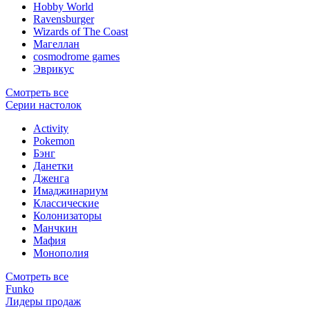
Hobby World
Ravensburger
Wizards of The Coast
Магеллан
сosmodrome games
Эврикус
Смотреть все
Серии настолок
Activity
Pokemon
Бэнг
Данетки
Дженга
Имаджинариум
Классические
Колонизаторы
Манчкин
Мафия
Монополия
Смотреть все
Funko
Лидеры продаж