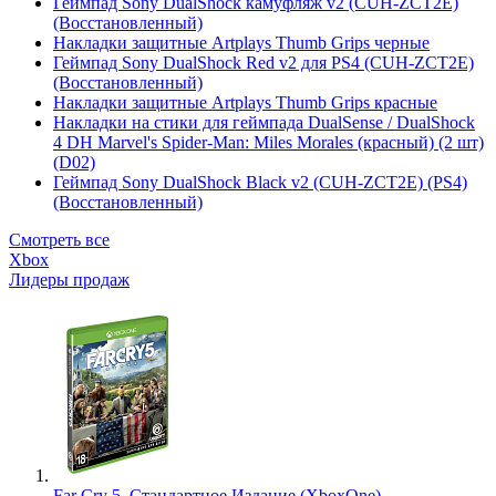
Геймпад Sony DualShock камуфляж v2 (CUH-ZCT2E)
(Восстановленный)
Накладки защитные Artplays Thumb Grips черные
Геймпад Sony DualShock Red v2 для PS4 (CUH-ZCT2E)
(Восстановленный)
Накладки защитные Artplays Thumb Grips красные
Накладки на стики для геймпада DualSense / DualShock
4 DH Marvel's Spider-Man: Miles Morales (красный) (2 шт)
(D02)
Геймпад Sony DualShock Black v2 (CUH-ZCT2E) (PS4)
(Восстановленный)
Смотреть все
Xbox
Лидеры продаж
Far Cry 5. Стандартное Издание (XboxOne)