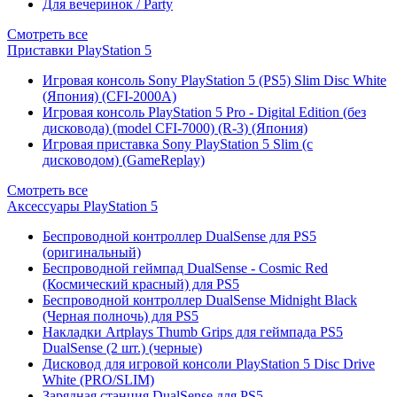
Для вечеринок / Party
Смотреть все
Приставки PlayStation 5
Игровая консоль Sony PlayStation 5 (PS5) Slim Disc White
(Япония) (CFI-2000A)
Игровая консоль PlayStation 5 Pro - Digital Edition (без
дисковода) (model CFI-7000) (R-3) (Япония)
Игровая приставка Sony PlayStation 5 Slim (с
дисководом) (GameReplay)
Смотреть все
Аксессуары PlayStation 5
Беспроводной контроллер DualSense для PS5
(оригинальный)
Беспроводной геймпад DualSense - Cosmic Red
(Космический красный) для PS5
Беспроводной контроллер DualSense Midnight Black
(Черная полночь) для PS5
Накладки Artplays Thumb Grips для геймпада PS5
DualSense (2 шт.) (черные)
Дисковод для игровой консоли PlayStation 5 Disc Drive
White (PRO/SLIM)
Зарядная станция DualSense для PS5