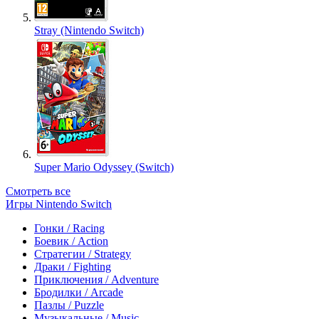
Stray (Nintendo Switch)
Super Mario Odyssey (Switch)
Смотреть все
Игры Nintendo Switch
Гонки / Racing
Боевик / Action
Стратегии / Strategy
Драки / Fighting
Приключения / Adventure
Бродилки / Arcade
Пазлы / Puzzle
Музыкальные / Music