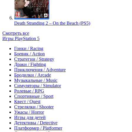
Death Stranding 2 – On the Beach (PS5)
Смотреть все
Игры PlayStation 5
Гонки / Racing
Боевик / Action
Стратегии / Strategy
Драки / Fighting
Приключения / Adventure
Бродилки / Arcade
Музыкальные / Music
Симуляторы / Simulator
Ролевые / RPG
Спортивные / Sport
Квест / Quest
Стрелялки / Shooter
Ужасы / Horror
Игры для детей
Детективы / Detective
Платформер / Platformer