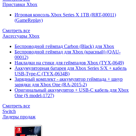
Приставки Xbox
Игровая консоль Xbox Series X 1TB (RRT-00011)
(GameReplay)
Смотреть все
Аксессуары Xbox
Беспроводной геймпад Carbon (Black) для Xbox
Беспроводной геймпад для Xbox (красный) (QAU-
00012)
Накладки на стики для геймпадов Xbox (TYX-0649)
Аккумуляторная батарея для Xbox Series S/X + кабель
USB-Type-C (TYX-0634B)
Зарядный комплект - аккумулятор геймпада + шнур
зарядки для Xbox One (RA-2015-2)
Оригинальный аккумулятор + USB-C кабель для Xbox
One (S model-1727)
Смотреть все
Switch
Лидеры продаж