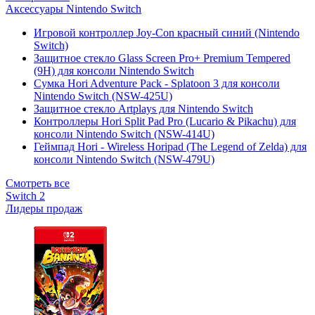
Аксессуары Nintendo Switch
Игровой контроллер Joy-Con красный синий (Nintendo
Switch)
Защитное стекло Glass Screen Pro+ Premium Tempered
(9H) для консоли Nintendo Switch
Сумка Hori Adventure Pack - Splatoon 3 для консоли
Nintendo Switch (NSW-425U)
Защитное стекло Artplays для Nintendo Switch
Контроллеры Hori Split Pad Pro (Lucario & Pikachu) для
консоли Nintendo Switch (NSW-414U)
Геймпад Hori - Wireless Horipad (The Legend of Zelda) для
консоли Nintendo Switch (NSW-479U)
Смотреть все
Switch 2
Лидеры продаж