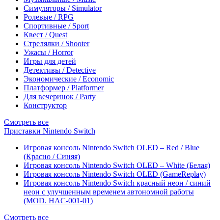
Симуляторы / Simulator
Ролевые / RPG
Спортивные / Sport
Квест / Quest
Стрелялки / Shooter
Ужасы / Horror
Игры для детей
Детективы / Detective
Экономические / Economic
Платформер / Platformer
Для вечеринок / Party
Конструктор
Смотреть все
Приставки Nintendo Switch
Игровая консоль Nintendo Switch OLED – Red / Blue
(Красно / Синяя)
Игровая консоль Nintendo Switch OLED – White (Белая)
Игровая консоль Nintendo Switch OLED (GameReplay)
Игровая консоль Nintendo Switch красный неон / синий
неон с улучшенным временем автономной работы
(MOD. HAC-001-01)
Смотреть все