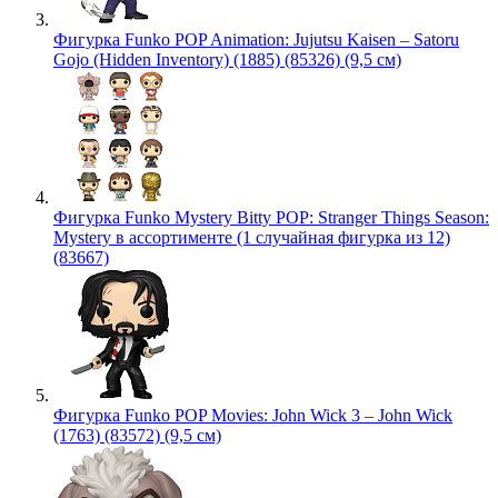
Фигурка Funko POP Animation: Jujutsu Kaisen – Satoru
Gojo (Hidden Inventory) (1885) (85326) (9,5 см)
Фигурка Funko Mystery Bitty POP: Stranger Things Season:
Mystery в ассортименте (1 случайная фигурка из 12)
(83667)
Фигурка Funko POP Movies: John Wick 3 – John Wick
(1763) (83572) (9,5 см)