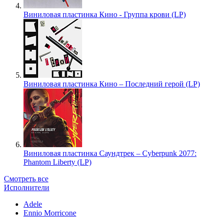
Виниловая пластинка Кино - Группа крови (LP)
Виниловая пластинка Кино – Последний герой (LP)
Виниловая пластинка Саундтрек – Cyberpunk 2077:
Phantom Liberty (LP)
Смотреть все
Исполнители
Adele
Ennio Morricone