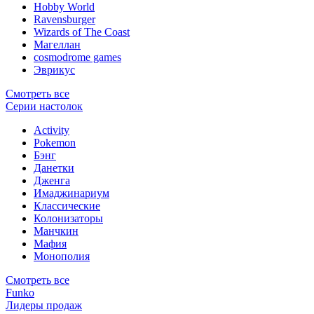
Hobby World
Ravensburger
Wizards of The Coast
Магеллан
сosmodrome games
Эврикус
Смотреть все
Серии настолок
Activity
Pokemon
Бэнг
Данетки
Дженга
Имаджинариум
Классические
Колонизаторы
Манчкин
Мафия
Монополия
Смотреть все
Funko
Лидеры продаж