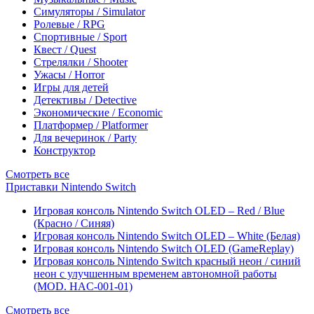
Симуляторы / Simulator
Ролевые / RPG
Спортивные / Sport
Квест / Quest
Стрелялки / Shooter
Ужасы / Horror
Игры для детей
Детективы / Detective
Экономические / Economic
Платформер / Platformer
Для вечеринок / Party
Конструктор
Смотреть все
Приставки Nintendo Switch
Игровая консоль Nintendo Switch OLED – Red / Blue
(Красно / Синяя)
Игровая консоль Nintendo Switch OLED – White (Белая)
Игровая консоль Nintendo Switch OLED (GameReplay)
Игровая консоль Nintendo Switch красный неон / синий
неон с улучшенным временем автономной работы
(MOD. HAC-001-01)
Смотреть все