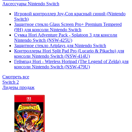
Аксессуары Nintendo Switch
Игровой контроллер Joy-Con красный синий (Nintendo
Switch)
Защитное стекло Glass Screen Pro+ Premium Tempered
(9H) для консоли Nintendo Switch
Сумка Hori Adventure Pack - Splatoon 3 для консоли
Nintendo Switch (NSW-425U)
Защитное стекло Artplays для Nintendo Switch
Контроллеры Hori Split Pad Pro (Lucario & Pikachu) для
консоли Nintendo Switch (NSW-414U)
Геймпад Hori - Wireless Horipad (The Legend of Zelda) для
консоли Nintendo Switch (NSW-479U)
Смотреть все
Switch 2
Лидеры продаж