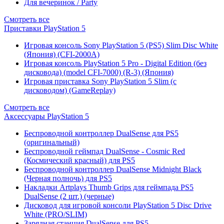
Для вечеринок / Party
Смотреть все
Приставки PlayStation 5
Игровая консоль Sony PlayStation 5 (PS5) Slim Disc White
(Япония) (CFI-2000A)
Игровая консоль PlayStation 5 Pro - Digital Edition (без
дисковода) (model CFI-7000) (R-3) (Япония)
Игровая приставка Sony PlayStation 5 Slim (с
дисководом) (GameReplay)
Смотреть все
Аксессуары PlayStation 5
Беспроводной контроллер DualSense для PS5
(оригинальный)
Беспроводной геймпад DualSense - Cosmic Red
(Космический красный) для PS5
Беспроводной контроллер DualSense Midnight Black
(Черная полночь) для PS5
Накладки Artplays Thumb Grips для геймпада PS5
DualSense (2 шт.) (черные)
Дисковод для игровой консоли PlayStation 5 Disc Drive
White (PRO/SLIM)
Зарядная станция DualSense для PS5