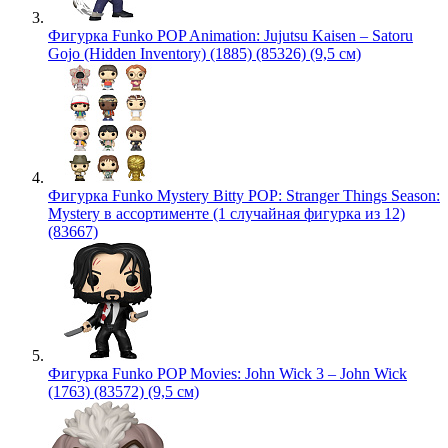
Фигурка Funko POP Animation: Jujutsu Kaisen – Satoru
Gojo (Hidden Inventory) (1885) (85326) (9,5 см)
Фигурка Funko Mystery Bitty POP: Stranger Things Season:
Mystery в ассортименте (1 случайная фигурка из 12)
(83667)
Фигурка Funko POP Movies: John Wick 3 – John Wick
(1763) (83572) (9,5 см)