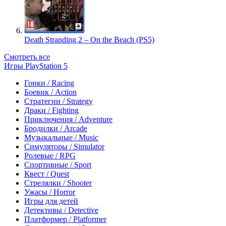
Death Stranding 2 – On the Beach (PS5)
Смотреть все
Игры PlayStation 5
Гонки / Racing
Боевик / Action
Стратегии / Strategy
Драки / Fighting
Приключения / Adventure
Бродилки / Arcade
Музыкальные / Music
Симуляторы / Simulator
Ролевые / RPG
Спортивные / Sport
Квест / Quest
Стрелялки / Shooter
Ужасы / Horror
Игры для детей
Детективы / Detective
Платформер / Platformer