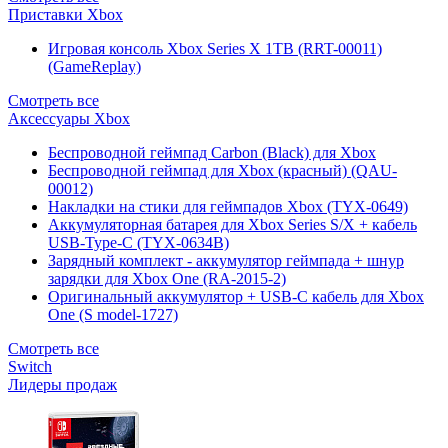
Приставки Xbox
Игровая консоль Xbox Series X 1TB (RRT-00011)
(GameReplay)
Смотреть все
Аксессуары Xbox
Беспроводной геймпад Carbon (Black) для Xbox
Беспроводной геймпад для Xbox (красный) (QAU-
00012)
Накладки на стики для геймпадов Xbox (TYX-0649)
Аккумуляторная батарея для Xbox Series S/X + кабель
USB-Type-C (TYX-0634B)
Зарядный комплект - аккумулятор геймпада + шнур
зарядки для Xbox One (RA-2015-2)
Оригинальный аккумулятор + USB-C кабель для Xbox
One (S model-1727)
Смотреть все
Switch
Лидеры продаж