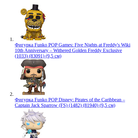
Фигурка Funko POP Games: Five Nights at Freddy's Wiki
10th Anniversary – Withered Golden Freddy Exclusive
(1033) (83091) (9,5 см)
Фигурка Funko POP Disney: Pirates of the Caribbean –
Captain Jack Sparrow (FS) (1482) (81940) (9,5 см)