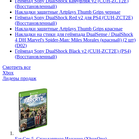
Геймпад Sony DualShock камуфляж v2 (CUH-ZCT2E)
(Восстановленный)
Накладки защитные Artplays Thumb Grips черные
Геймпад Sony DualShock Red v2 для PS4 (CUH-ZCT2E)
(Восстановленный)
Накладки защитные Artplays Thumb Grips красные
Накладки на стики для геймпада DualSense / DualShock
4 DH Marvel's Spider-Man: Miles Morales (красный) (2 шт)
(D02)
Геймпад Sony DualShock Black v2 (CUH-ZCT2E) (PS4)
(Восстановленный)
Смотреть все
Xbox
Лидеры продаж
Far Cry 5. Стандартное Издание (XboxOne)