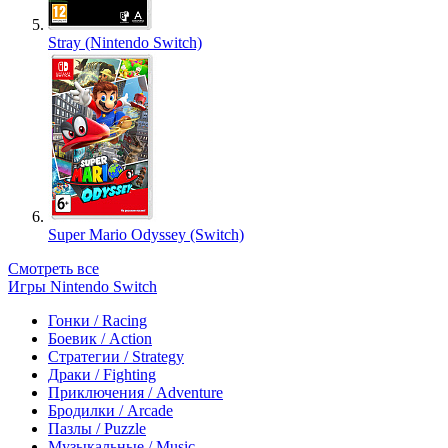
Stray (Nintendo Switch)
Super Mario Odyssey (Switch)
Смотреть все
Игры Nintendo Switch
Гонки / Racing
Боевик / Action
Стратегии / Strategy
Драки / Fighting
Приключения / Adventure
Бродилки / Arcade
Пазлы / Puzzle
Музыкальные / Music