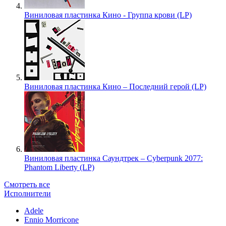
Виниловая пластинка Кино - Группа крови (LP)
Виниловая пластинка Кино – Последний герой (LP)
Виниловая пластинка Саундтрек – Cyberpunk 2077:
Phantom Liberty (LP)
Смотреть все
Исполнители
Adele
Ennio Morricone