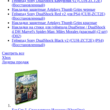
Геймпад Sony DualShock камуфляж v2 (CUH-ZCT2E)
(Восстановленный)
Накладки защитные Artplays Thumb Grips черные
Геймпад Sony DualShock Red v2 для PS4 (CUH-ZCT2E)
(Восстановленный)
Накладки защитные Artplays Thumb Grips красные
Накладки на стики для геймпада DualSense / DualShock
4 DH Marvel's Spider-Man: Miles Morales (красный) (2 шт)
(D02)
Геймпад Sony DualShock Black v2 (CUH-ZCT2E) (PS4)
(Восстановленный)
Смотреть все
Xbox
Лидеры продаж
Far Cry 5. Стандартное Издание (XboxOne)