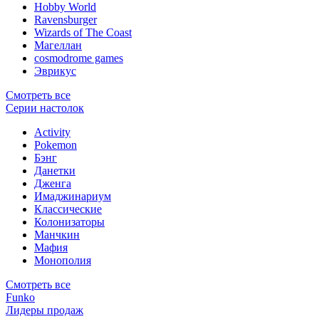
Hobby World
Ravensburger
Wizards of The Coast
Магеллан
сosmodrome games
Эврикус
Смотреть все
Серии настолок
Activity
Pokemon
Бэнг
Данетки
Дженга
Имаджинариум
Классические
Колонизаторы
Манчкин
Мафия
Монополия
Смотреть все
Funko
Лидеры продаж