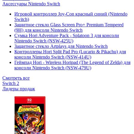
Аксессуары Nintendo Switch
Игровой контроллер Joy-Con красный синий (Nintendo
Switch)
Защитное стекло Glass Screen Pro+ Premium Tempered
(9H) для консоли Nintendo Switch
Сумка Hori Adventure Pack - Splatoon 3 для консоли
Nintendo Switch (NSW-425U)
Защитное стекло Artplays для Nintendo Switch
Контроллеры Hori Split Pad Pro (Lucario & Pikachu) для
консоли Nintendo Switch (NSW-414U)
Геймпад Hori - Wireless Horipad (The Legend of Zelda) для
консоли Nintendo Switch (NSW-479U)
Смотреть все
Switch 2
Лидеры продаж