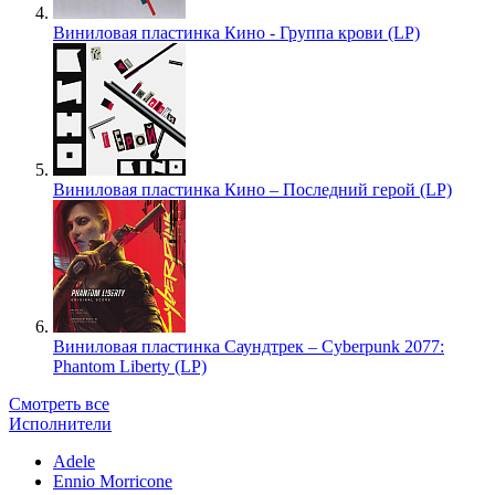
Виниловая пластинка Кино - Группа крови (LP)
Виниловая пластинка Кино – Последний герой (LP)
Виниловая пластинка Саундтрек – Cyberpunk 2077:
Phantom Liberty (LP)
Смотреть все
Исполнители
Adele
Ennio Morricone