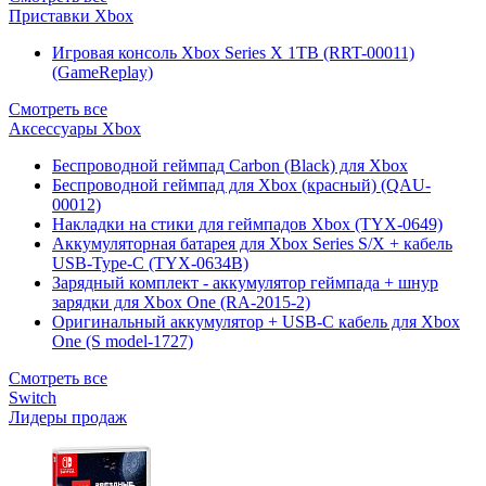
Приставки Xbox
Игровая консоль Xbox Series X 1TB (RRT-00011)
(GameReplay)
Смотреть все
Аксессуары Xbox
Беспроводной геймпад Carbon (Black) для Xbox
Беспроводной геймпад для Xbox (красный) (QAU-
00012)
Накладки на стики для геймпадов Xbox (TYX-0649)
Аккумуляторная батарея для Xbox Series S/X + кабель
USB-Type-C (TYX-0634B)
Зарядный комплект - аккумулятор геймпада + шнур
зарядки для Xbox One (RA-2015-2)
Оригинальный аккумулятор + USB-C кабель для Xbox
One (S model-1727)
Смотреть все
Switch
Лидеры продаж