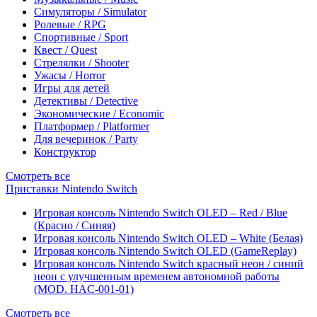
Симуляторы / Simulator
Ролевые / RPG
Спортивные / Sport
Квест / Quest
Стрелялки / Shooter
Ужасы / Horror
Игры для детей
Детективы / Detective
Экономические / Economic
Платформер / Platformer
Для вечеринок / Party
Конструктор
Смотреть все
Приставки Nintendo Switch
Игровая консоль Nintendo Switch OLED – Red / Blue
(Красно / Синяя)
Игровая консоль Nintendo Switch OLED – White (Белая)
Игровая консоль Nintendo Switch OLED (GameReplay)
Игровая консоль Nintendo Switch красный неон / синий
неон с улучшенным временем автономной работы
(MOD. HAC-001-01)
Смотреть все