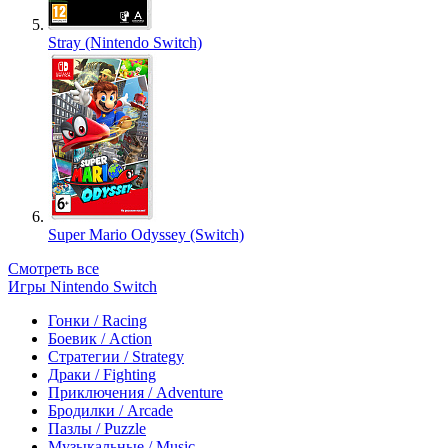
Stray (Nintendo Switch)
Super Mario Odyssey (Switch)
Смотреть все
Игры Nintendo Switch
Гонки / Racing
Боевик / Action
Стратегии / Strategy
Драки / Fighting
Приключения / Adventure
Бродилки / Arcade
Пазлы / Puzzle
Музыкальные / Music