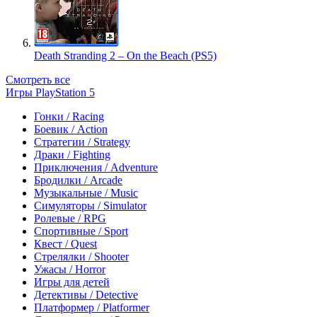
Death Stranding 2 – On the Beach (PS5)
Смотреть все
Игры PlayStation 5
Гонки / Racing
Боевик / Action
Стратегии / Strategy
Драки / Fighting
Приключения / Adventure
Бродилки / Arcade
Музыкальные / Music
Симуляторы / Simulator
Ролевые / RPG
Спортивные / Sport
Квест / Quest
Стрелялки / Shooter
Ужасы / Horror
Игры для детей
Детективы / Detective
Платформер / Platformer