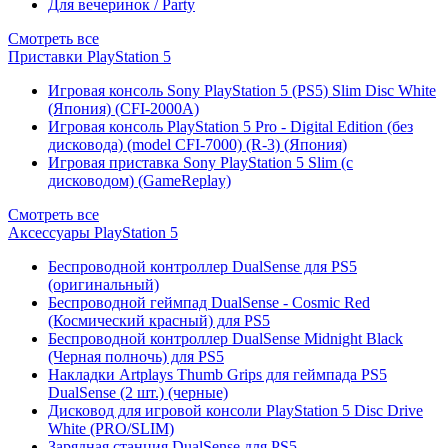
Для вечеринок / Party
Смотреть все
Приставки PlayStation 5
Игровая консоль Sony PlayStation 5 (PS5) Slim Disc White
(Япония) (CFI-2000A)
Игровая консоль PlayStation 5 Pro - Digital Edition (без
дисковода) (model CFI-7000) (R-3) (Япония)
Игровая приставка Sony PlayStation 5 Slim (с
дисководом) (GameReplay)
Смотреть все
Аксессуары PlayStation 5
Беспроводной контроллер DualSense для PS5
(оригинальный)
Беспроводной геймпад DualSense - Cosmic Red
(Космический красный) для PS5
Беспроводной контроллер DualSense Midnight Black
(Черная полночь) для PS5
Накладки Artplays Thumb Grips для геймпада PS5
DualSense (2 шт.) (черные)
Дисковод для игровой консоли PlayStation 5 Disc Drive
White (PRO/SLIM)
Зарядная станция DualSense для PS5