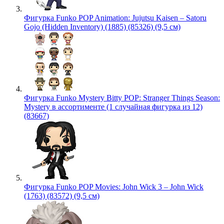
Фигурка Funko POP Animation: Jujutsu Kaisen – Satoru
Gojo (Hidden Inventory) (1885) (85326) (9,5 см)
Фигурка Funko Mystery Bitty POP: Stranger Things Season:
Mystery в ассортименте (1 случайная фигурка из 12)
(83667)
Фигурка Funko POP Movies: John Wick 3 – John Wick
(1763) (83572) (9,5 см)