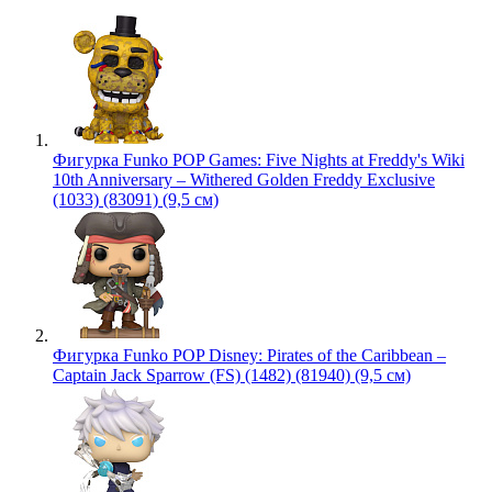
Фигурка Funko POP Games: Five Nights at Freddy's Wiki
10th Anniversary – Withered Golden Freddy Exclusive
(1033) (83091) (9,5 см)
Фигурка Funko POP Disney: Pirates of the Caribbean –
Captain Jack Sparrow (FS) (1482) (81940) (9,5 см)