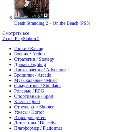
Death Stranding 2 – On the Beach (PS5)
Смотреть все
Игры PlayStation 5
Гонки / Racing
Боевик / Action
Стратегии / Strategy
Драки / Fighting
Приключения / Adventure
Бродилки / Arcade
Музыкальные / Music
Симуляторы / Simulator
Ролевые / RPG
Спортивные / Sport
Квест / Quest
Стрелялки / Shooter
Ужасы / Horror
Игры для детей
Детективы / Detective
Платформер / Platformer