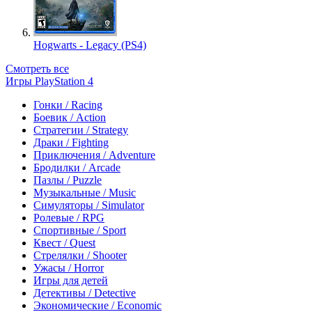
Hogwarts - Legacy (PS4)
Смотреть все
Игры PlayStation 4
Гонки / Racing
Боевик / Action
Стратегии / Strategy
Драки / Fighting
Приключения / Adventure
Бродилки / Arcade
Пазлы / Puzzle
Музыкальные / Music
Симуляторы / Simulator
Ролевые / RPG
Спортивные / Sport
Квест / Quest
Стрелялки / Shooter
Ужасы / Horror
Игры для детей
Детективы / Detective
Экономические / Economic