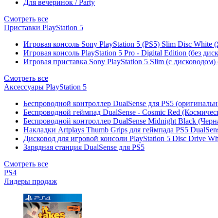
Для вечеринок / Party
Смотреть все
Приставки PlayStation 5
Игровая консоль Sony PlayStation 5 (PS5) Slim Disc White
Игровая консоль PlayStation 5 Pro - Digital Edition (без ди
Игровая приставка Sony PlayStation 5 Slim (с дисководом)
Смотреть все
Аксессуары PlayStation 5
Беспроводной контроллер DualSense для PS5 (оригиналь
Беспроводной геймпад DualSense - Cosmic Red (Космичес
Беспроводной контроллер DualSense Midnight Black (Черн
Накладки Artplays Thumb Grips для геймпада PS5 DualSens
Дисковод для игровой консоли PlayStation 5 Disc Drive W
Зарядная станция DualSense для PS5
Смотреть все
PS4
Лидеры продаж