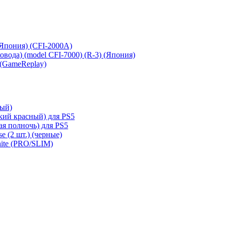
 (Япония) (CFI-2000A)
сковода) (model CFI-7000) (R-3) (Япония)
 (GameReplay)
ный)
кий красный) для PS5
ая полночь) для PS5
e (2 шт.) (черные)
hite (PRO/SLIM)