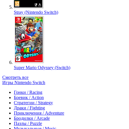
Stray (Nintendo Switch)
Super Mario Odyssey (Switch)
Смотреть все
Игры Nintendo Switch
Гонки / Racing
Боевик / Action
Стратегии / Strategy
Драки / Fighting
Приключения / Adventure
Бродилки / Arcade
Пазлы / Puzzle
Музыкальные / Music