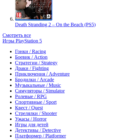
Death Stranding 2 – On the Beach (PS5)
Смотреть все
Игры PlayStation 5
Гонки / Racing
Боевик / Action
Стратегии / Strategy
Драки / Fighting
Приключения / Adventure
Бродилки / Arcade
Музыкальные / Music
Симуляторы / Simulator
Ролевые / RPG
Спортивные / Sport
Квест / Quest
Стрелялки / Shooter
Ужасы / Horror
Игры для детей
Детективы / Detective
Платформер / Platformer