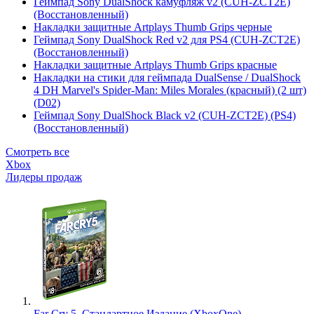
Геймпад Sony DualShock камуфляж v2 (CUH-ZCT2E)
(Восстановленный)
Накладки защитные Artplays Thumb Grips черные
Геймпад Sony DualShock Red v2 для PS4 (CUH-ZCT2E)
(Восстановленный)
Накладки защитные Artplays Thumb Grips красные
Накладки на стики для геймпада DualSense / DualShock
4 DH Marvel's Spider-Man: Miles Morales (красный) (2 шт)
(D02)
Геймпад Sony DualShock Black v2 (CUH-ZCT2E) (PS4)
(Восстановленный)
Смотреть все
Xbox
Лидеры продаж
Far Cry 5. Стандартное Издание (XboxOne)