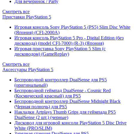
Для вечеринок / Party
Смотреть все
Приставки PlayStation 5
Игровая консоль Sony PlayStation 5 (PS5) Slim Disc White
(Япония) (CFI-2000A)
Игровая консоль PlayStation 5 Pro - Digital Edition (без
дисковода) (model CFI-7000) (R-3) (Япония)
Игровая приставка Sony PlayStation 5 Slim (с
дисководом) (GameReplay)
Смотреть все
Аксессуары PlayStation 5
Беспроводной контроллер DualSense для PS5
(оригинальный)
Беспроводной геймпад DualSense - Cosmic Red
(Космический красный) для PS5
Беспроводной контроллер DualSense Midnight Black
(Черная полночь) для PS5
Накладки Artplays Thumb Grips для геймпада PS5
DualSense (2 шт.) (черные)
Дисковод для игровой консоли PlayStation 5 Disc Drive
White (PRO/SLIM)
Зарядная станция DualSense для PS5