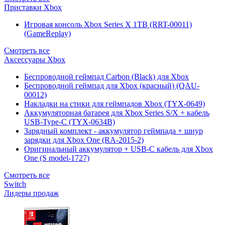
Приставки Xbox
Игровая консоль Xbox Series X 1TB (RRT-00011)
(GameReplay)
Смотреть все
Аксессуары Xbox
Беспроводной геймпад Carbon (Black) для Xbox
Беспроводной геймпад для Xbox (красный) (QAU-
00012)
Накладки на стики для геймпадов Xbox (TYX-0649)
Аккумуляторная батарея для Xbox Series S/X + кабель
USB-Type-C (TYX-0634B)
Зарядный комплект - аккумулятор геймпада + шнур
зарядки для Xbox One (RA-2015-2)
Оригинальный аккумулятор + USB-C кабель для Xbox
One (S model-1727)
Смотреть все
Switch
Лидеры продаж