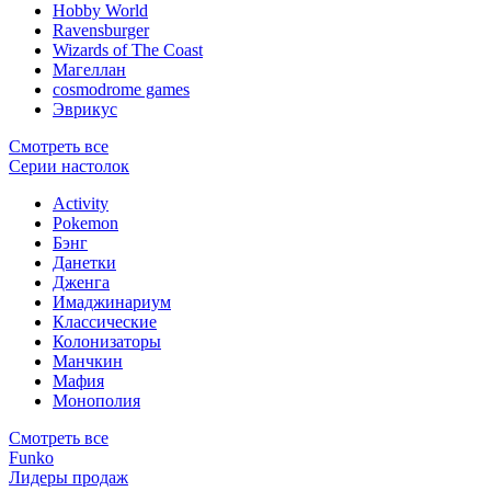
Hobby World
Ravensburger
Wizards of The Coast
Магеллан
сosmodrome games
Эврикус
Смотреть все
Серии настолок
Activity
Pokemon
Бэнг
Данетки
Дженга
Имаджинариум
Классические
Колонизаторы
Манчкин
Мафия
Монополия
Смотреть все
Funko
Лидеры продаж