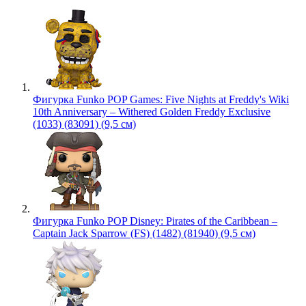
Фигурка Funko POP Games: Five Nights at Freddy's Wiki
10th Anniversary – Withered Golden Freddy Exclusive
(1033) (83091) (9,5 см)
Фигурка Funko POP Disney: Pirates of the Caribbean –
Captain Jack Sparrow (FS) (1482) (81940) (9,5 см)