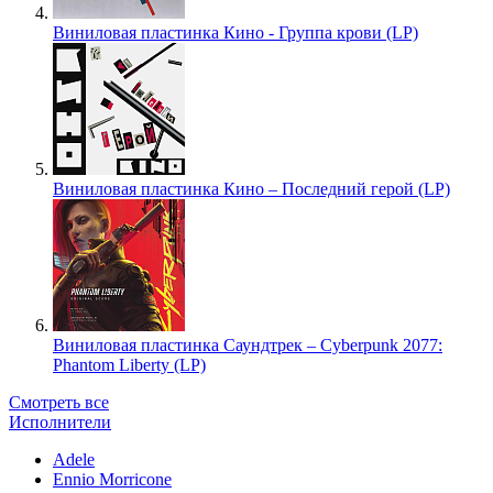
Виниловая пластинка Кино - Группа крови (LP)
Виниловая пластинка Кино – Последний герой (LP)
Виниловая пластинка Саундтрек – Cyberpunk 2077:
Phantom Liberty (LP)
Смотреть все
Исполнители
Adele
Ennio Morricone