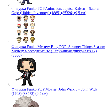
Фигурка Funko POP Animation: Jujutsu Kaisen – Satoru
Gojo (Hidden Inventory) (1885) (85326) (9,5 см)
Фигурка Funko Mystery Bitty POP: Stranger Things Season:
Mystery в ассортименте (1 случайная фигурка из 12)
(83667)
Фигурка Funko POP Movies: John Wick 3 – John Wick
(1763) (83572) (9,5 см)