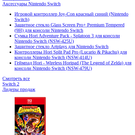
Аксессуары Nintendo Switch
Игровой контроллер Joy-Con красный синий (Nintendo
Switch)
Защитное стекло Glass Screen Pro+ Premium Tempered
(9H) для консоли Nintendo Switch
Сумка Hori Adventure Pack - Splatoon 3 для консоли
Nintendo Switch (NSW-425U)
Защитное стекло Artplays для Nintendo Switch
Контроллеры Hori Split Pad Pro (Lucario & Pikachu) для
консоли Nintendo Switch (NSW-414U)
Геймпад Hori - Wireless Horipad (The Legend of Zelda) для
консоли Nintendo Switch (NSW-479U)
Смотреть все
Switch 2
Лидеры продаж