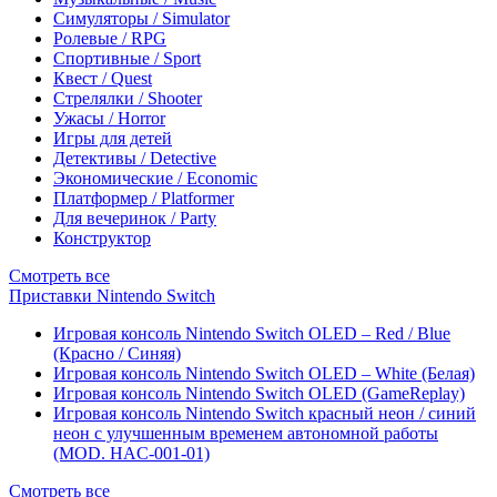
Симуляторы / Simulator
Ролевые / RPG
Спортивные / Sport
Квест / Quest
Стрелялки / Shooter
Ужасы / Horror
Игры для детей
Детективы / Detective
Экономические / Economic
Платформер / Platformer
Для вечеринок / Party
Конструктор
Смотреть все
Приставки Nintendo Switch
Игровая консоль Nintendo Switch OLED – Red / Blue
(Красно / Синяя)
Игровая консоль Nintendo Switch OLED – White (Белая)
Игровая консоль Nintendo Switch OLED (GameReplay)
Игровая консоль Nintendo Switch красный неон / синий
неон с улучшенным временем автономной работы
(MOD. HAC-001-01)
Смотреть все