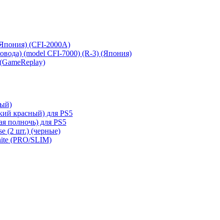
 (Япония) (CFI-2000A)
сковода) (model CFI-7000) (R-3) (Япония)
 (GameReplay)
ный)
кий красный) для PS5
ая полночь) для PS5
e (2 шт.) (черные)
hite (PRO/SLIM)