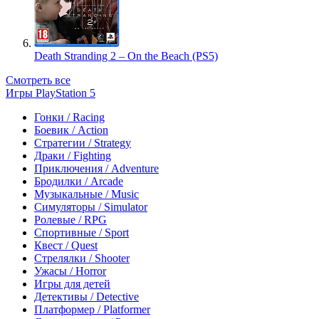
Death Stranding 2 – On the Beach (PS5)
Смотреть все
Игры PlayStation 5
Гонки / Racing
Боевик / Action
Стратегии / Strategy
Драки / Fighting
Приключения / Adventure
Бродилки / Arcade
Музыкальные / Music
Симуляторы / Simulator
Ролевые / RPG
Спортивные / Sport
Квест / Quest
Стрелялки / Shooter
Ужасы / Horror
Игры для детей
Детективы / Detective
Платформер / Platformer