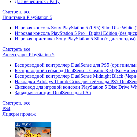
Для вечеринок / Party
Смотреть все
Приставки PlayStation 5
Игровая консоль Sony PlayStation 5 (PS5) Slim Disc White
Игровая консоль PlayStation 5 Pro - Digital Edition (без ди
Игровая приставка Sony PlayStation 5 Slim (с дисководом)
Смотреть все
Аксессуары PlayStation 5
Беспроводной контроллер DualSense для PS5 (оригиналь
Беспроводной геймпад DualSense - Cosmic Red (Космичес
Беспроводной контроллер DualSense Midnight Black (Черн
Накладки Artplays Thumb Grips для геймпада PS5 DualSens
Дисковод для игровой консоли PlayStation 5 Disc Drive W
Зарядная станция DualSense для PS5
Смотреть все
PS4
Лидеры продаж