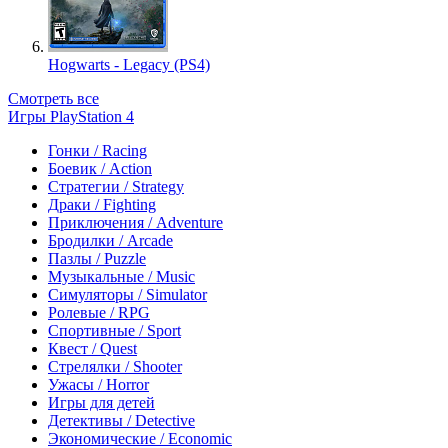
Hogwarts - Legacy (PS4)
Смотреть все
Игры PlayStation 4
Гонки / Racing
Боевик / Action
Стратегии / Strategy
Драки / Fighting
Приключения / Adventure
Бродилки / Arcade
Пазлы / Puzzle
Музыкальные / Music
Симуляторы / Simulator
Ролевые / RPG
Спортивные / Sport
Квест / Quest
Стрелялки / Shooter
Ужасы / Horror
Игры для детей
Детективы / Detective
Экономические / Economic