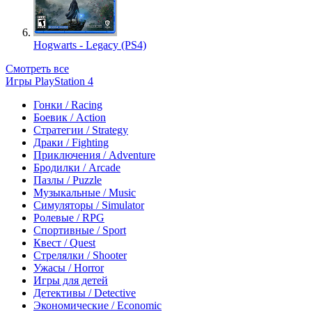
Hogwarts - Legacy (PS4)
Смотреть все
Игры PlayStation 4
Гонки / Racing
Боевик / Action
Стратегии / Strategy
Драки / Fighting
Приключения / Adventure
Бродилки / Arcade
Пазлы / Puzzle
Музыкальные / Music
Симуляторы / Simulator
Ролевые / RPG
Спортивные / Sport
Квест / Quest
Стрелялки / Shooter
Ужасы / Horror
Игры для детей
Детективы / Detective
Экономические / Economic