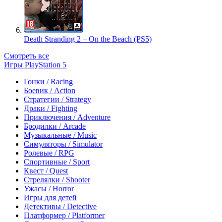
Death Stranding 2 – On the Beach (PS5)
Смотреть все
Игры PlayStation 5
Гонки / Racing
Боевик / Action
Стратегии / Strategy
Драки / Fighting
Приключения / Adventure
Бродилки / Arcade
Музыкальные / Music
Симуляторы / Simulator
Ролевые / RPG
Спортивные / Sport
Квест / Quest
Стрелялки / Shooter
Ужасы / Horror
Игры для детей
Детективы / Detective
Платформер / Platformer