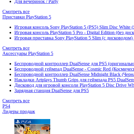
Для вечеринок / Party
Смотреть все
Приставки PlayStation 5
Игровая консоль Sony PlayStation 5 (PS5) Slim Disc White
Игровая консоль PlayStation 5 Pro - Digital Edition (без ди
Игровая приставка Sony PlayStation 5 Slim (с дисководом)
Смотреть все
Аксессуары PlayStation 5
Беспроводной контроллер DualSense для PS5 (оригиналь
Беспроводной геймпад DualSense - Cosmic Red (Космичес
Беспроводной контроллер DualSense Midnight Black (Черн
Накладки Artplays Thumb Grips для геймпада PS5 DualSens
Дисковод для игровой консоли PlayStation 5 Disc Drive W
Зарядная станция DualSense для PS5
Смотреть все
PS4
Лидеры продаж