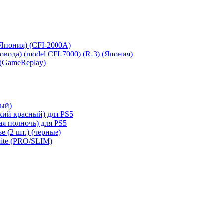
 (Япония) (CFI-2000A)
сковода) (model CFI-7000) (R-3) (Япония)
 (GameReplay)
ный)
кий красный) для PS5
ая полночь) для PS5
e (2 шт.) (черные)
hite (PRO/SLIM)