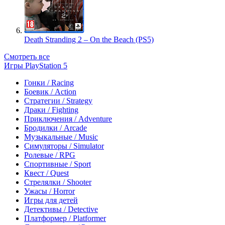
Death Stranding 2 – On the Beach (PS5)
Смотреть все
Игры PlayStation 5
Гонки / Racing
Боевик / Action
Стратегии / Strategy
Драки / Fighting
Приключения / Adventure
Бродилки / Arcade
Музыкальные / Music
Симуляторы / Simulator
Ролевые / RPG
Спортивные / Sport
Квест / Quest
Стрелялки / Shooter
Ужасы / Horror
Игры для детей
Детективы / Detective
Платформер / Platformer