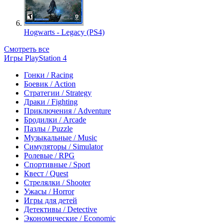
Hogwarts - Legacy (PS4)
Смотреть все
Игры PlayStation 4
Гонки / Racing
Боевик / Action
Стратегии / Strategy
Драки / Fighting
Приключения / Adventure
Бродилки / Arcade
Пазлы / Puzzle
Музыкальные / Music
Симуляторы / Simulator
Ролевые / RPG
Спортивные / Sport
Квест / Quest
Стрелялки / Shooter
Ужасы / Horror
Игры для детей
Детективы / Detective
Экономические / Economic