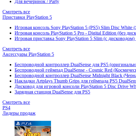
Для вечеринок / Party
Смотреть все
Приставки PlayStation 5
Игровая консоль Sony PlayStation 5 (PS5) Slim Disc White
Игровая консоль PlayStation 5 Pro - Digital Edition (без ди
Игровая приставка Sony PlayStation 5 Slim (с дисководом)
Смотреть все
Аксессуары PlayStation 5
Беспроводной контроллер DualSense для PS5 (оригиналь
Беспроводной геймпад DualSense - Cosmic Red (Космичес
Беспроводной контроллер DualSense Midnight Black (Черн
Накладки Artplays Thumb Grips для геймпада PS5 DualSens
Дисковод для игровой консоли PlayStation 5 Disc Drive W
Зарядная станция DualSense для PS5
Смотреть все
PS4
Лидеры продаж