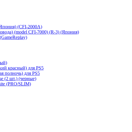
 (Япония) (CFI-2000A)
сковода) (model CFI-7000) (R-3) (Япония)
 (GameReplay)
ный)
кий красный) для PS5
ая полночь) для PS5
e (2 шт.) (черные)
hite (PRO/SLIM)