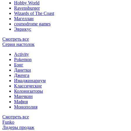
Hobby World
Ravensburger
Wizards of The Coast
Магеллан
сosmodrome games
Эврикус
Смотреть все
Серии настолок
Activity
Pokemon
Бэнг
Данетки
Дженга
Имаджинариум
Классические
Колонизаторы
Манчкин
Мафия
Монополия
Смотреть все
Funko
Лидеры продаж