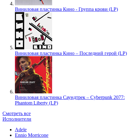
Виниловая пластинка Кино - Группа крови (LP)
Виниловая пластинка Кино – Последний герой (LP)
Виниловая пластинка Саундтрек – Cyberpunk 2077:
Phantom Liberty (LP)
Смотреть все
Исполнители
Adele
Ennio Morricone