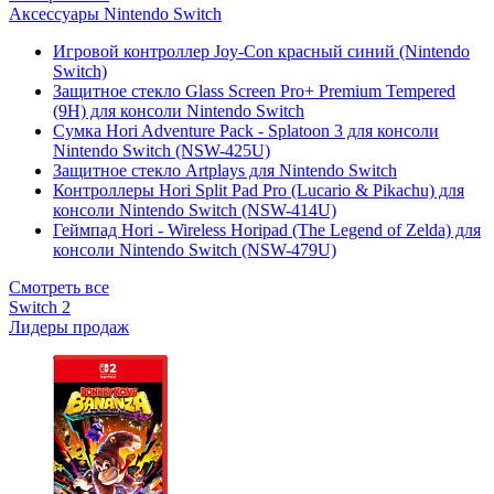
Аксессуары Nintendo Switch
Игровой контроллер Joy-Con красный синий (Nintendo
Switch)
Защитное стекло Glass Screen Pro+ Premium Tempered
(9H) для консоли Nintendo Switch
Сумка Hori Adventure Pack - Splatoon 3 для консоли
Nintendo Switch (NSW-425U)
Защитное стекло Artplays для Nintendo Switch
Контроллеры Hori Split Pad Pro (Lucario & Pikachu) для
консоли Nintendo Switch (NSW-414U)
Геймпад Hori - Wireless Horipad (The Legend of Zelda) для
консоли Nintendo Switch (NSW-479U)
Смотреть все
Switch 2
Лидеры продаж