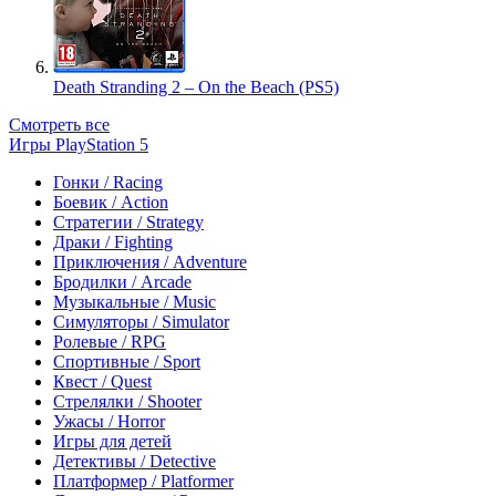
Death Stranding 2 – On the Beach (PS5)
Смотреть все
Игры PlayStation 5
Гонки / Racing
Боевик / Action
Стратегии / Strategy
Драки / Fighting
Приключения / Adventure
Бродилки / Arcade
Музыкальные / Music
Симуляторы / Simulator
Ролевые / RPG
Спортивные / Sport
Квест / Quest
Стрелялки / Shooter
Ужасы / Horror
Игры для детей
Детективы / Detective
Платформер / Platformer