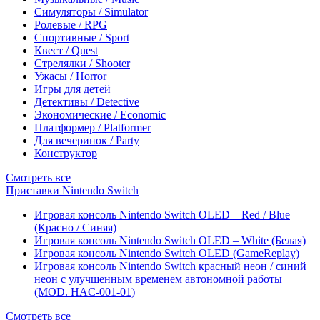
Симуляторы / Simulator
Ролевые / RPG
Спортивные / Sport
Квест / Quest
Стрелялки / Shooter
Ужасы / Horror
Игры для детей
Детективы / Detective
Экономические / Economic
Платформер / Platformer
Для вечеринок / Party
Конструктор
Смотреть все
Приставки Nintendo Switch
Игровая консоль Nintendo Switch OLED – Red / Blue
(Красно / Синяя)
Игровая консоль Nintendo Switch OLED – White (Белая)
Игровая консоль Nintendo Switch OLED (GameReplay)
Игровая консоль Nintendo Switch красный неон / синий
неон с улучшенным временем автономной работы
(MOD. HAC-001-01)
Смотреть все