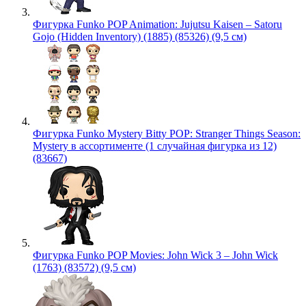
Фигурка Funko POP Animation: Jujutsu Kaisen – Satoru
Gojo (Hidden Inventory) (1885) (85326) (9,5 см)
Фигурка Funko Mystery Bitty POP: Stranger Things Season:
Mystery в ассортименте (1 случайная фигурка из 12)
(83667)
Фигурка Funko POP Movies: John Wick 3 – John Wick
(1763) (83572) (9,5 см)