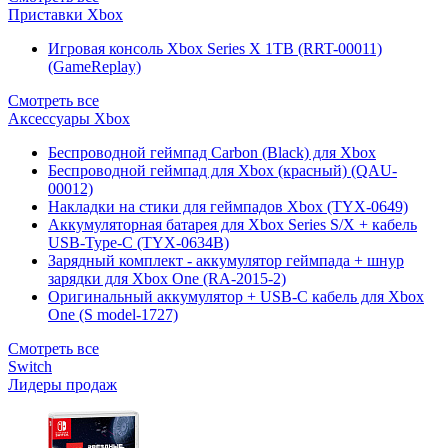
Приставки Xbox
Игровая консоль Xbox Series X 1TB (RRT-00011)
(GameReplay)
Смотреть все
Аксессуары Xbox
Беспроводной геймпад Carbon (Black) для Xbox
Беспроводной геймпад для Xbox (красный) (QAU-
00012)
Накладки на стики для геймпадов Xbox (TYX-0649)
Аккумуляторная батарея для Xbox Series S/X + кабель
USB-Type-C (TYX-0634B)
Зарядный комплект - аккумулятор геймпада + шнур
зарядки для Xbox One (RA-2015-2)
Оригинальный аккумулятор + USB-C кабель для Xbox
One (S model-1727)
Смотреть все
Switch
Лидеры продаж