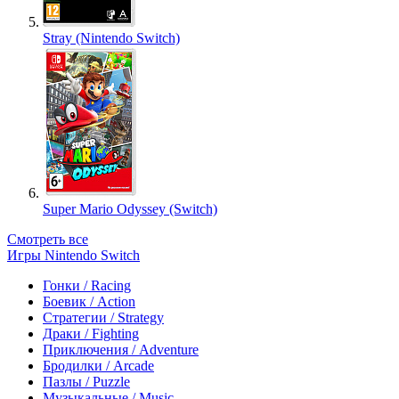
Stray (Nintendo Switch)
Super Mario Odyssey (Switch)
Смотреть все
Игры Nintendo Switch
Гонки / Racing
Боевик / Action
Стратегии / Strategy
Драки / Fighting
Приключения / Adventure
Бродилки / Arcade
Пазлы / Puzzle
Музыкальные / Music