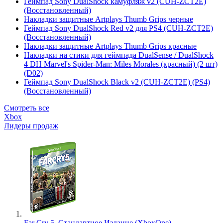
Геймпад Sony DualShock камуфляж v2 (CUH-ZCT2E)
(Восстановленный)
Накладки защитные Artplays Thumb Grips черные
Геймпад Sony DualShock Red v2 для PS4 (CUH-ZCT2E)
(Восстановленный)
Накладки защитные Artplays Thumb Grips красные
Накладки на стики для геймпада DualSense / DualShock
4 DH Marvel's Spider-Man: Miles Morales (красный) (2 шт)
(D02)
Геймпад Sony DualShock Black v2 (CUH-ZCT2E) (PS4)
(Восстановленный)
Смотреть все
Xbox
Лидеры продаж
Far Cry 5. Стандартное Издание (XboxOne)