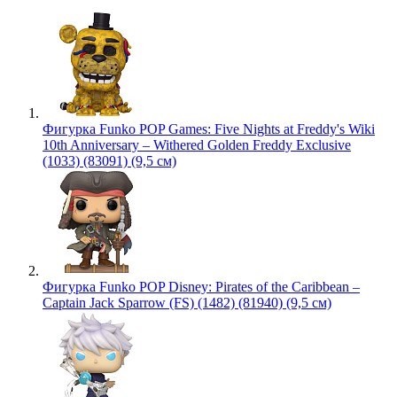
Фигурка Funko POP Games: Five Nights at Freddy's Wiki
10th Anniversary – Withered Golden Freddy Exclusive
(1033) (83091) (9,5 см)
Фигурка Funko POP Disney: Pirates of the Caribbean –
Captain Jack Sparrow (FS) (1482) (81940) (9,5 см)