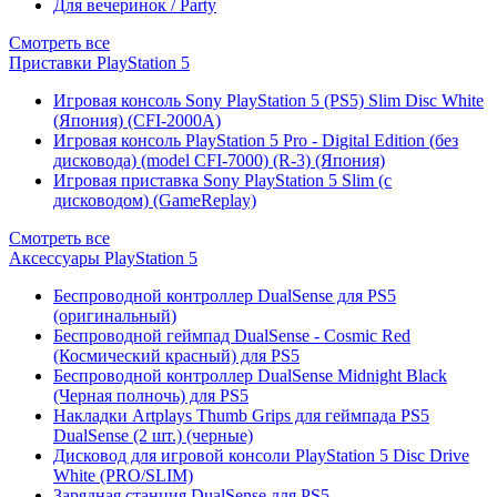
Для вечеринок / Party
Смотреть все
Приставки PlayStation 5
Игровая консоль Sony PlayStation 5 (PS5) Slim Disc White
(Япония) (CFI-2000A)
Игровая консоль PlayStation 5 Pro - Digital Edition (без
дисковода) (model CFI-7000) (R-3) (Япония)
Игровая приставка Sony PlayStation 5 Slim (с
дисководом) (GameReplay)
Смотреть все
Аксессуары PlayStation 5
Беспроводной контроллер DualSense для PS5
(оригинальный)
Беспроводной геймпад DualSense - Cosmic Red
(Космический красный) для PS5
Беспроводной контроллер DualSense Midnight Black
(Черная полночь) для PS5
Накладки Artplays Thumb Grips для геймпада PS5
DualSense (2 шт.) (черные)
Дисковод для игровой консоли PlayStation 5 Disc Drive
White (PRO/SLIM)
Зарядная станция DualSense для PS5