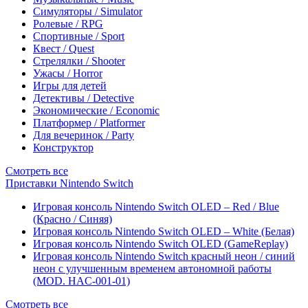
Симуляторы / Simulator
Ролевые / RPG
Спортивные / Sport
Квест / Quest
Стрелялки / Shooter
Ужасы / Horror
Игры для детей
Детективы / Detective
Экономические / Economic
Платформер / Platformer
Для вечеринок / Party
Конструктор
Смотреть все
Приставки Nintendo Switch
Игровая консоль Nintendo Switch OLED – Red / Blue
(Красно / Синяя)
Игровая консоль Nintendo Switch OLED – White (Белая)
Игровая консоль Nintendo Switch OLED (GameReplay)
Игровая консоль Nintendo Switch красный неон / синий
неон с улучшенным временем автономной работы
(MOD. HAC-001-01)
Смотреть все