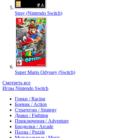
Stray (Nintendo Switch)
Super Mario Odyssey (Switch)
Смотреть все
Игры Nintendo Switch
Гонки / Racing
Боевик / Action
Стратегии / Strategy
Драки / Fighting
Приключения / Adventure
Бродилки / Arcade
Пазлы / Puzzle
Музыкальные / Music