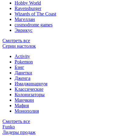
Hobby World
Ravensburger
Wizards of The Coast
Магеллан
сosmodrome games
Эврикус
Смотреть все
Серии настолок
Activity
Pokemon
Бэнг
Данетки
Дженга
Имаджинариум
Классические
Колонизаторы
Манчкин
Мафия
Монополия
Смотреть все
Funko
Лидеры продаж