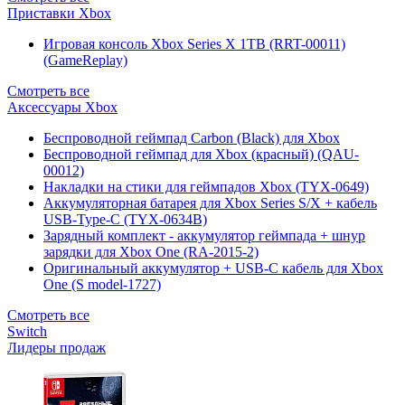
Приставки Xbox
Игровая консоль Xbox Series X 1TB (RRT-00011)
(GameReplay)
Смотреть все
Аксессуары Xbox
Беспроводной геймпад Carbon (Black) для Xbox
Беспроводной геймпад для Xbox (красный) (QAU-
00012)
Накладки на стики для геймпадов Xbox (TYX-0649)
Аккумуляторная батарея для Xbox Series S/X + кабель
USB-Type-C (TYX-0634B)
Зарядный комплект - аккумулятор геймпада + шнур
зарядки для Xbox One (RA-2015-2)
Оригинальный аккумулятор + USB-C кабель для Xbox
One (S model-1727)
Смотреть все
Switch
Лидеры продаж