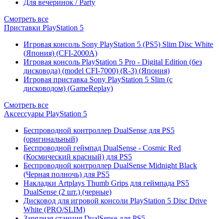
Для вечеринок / Party
Смотреть все
Приставки PlayStation 5
Игровая консоль Sony PlayStation 5 (PS5) Slim Disc White
(Япония) (CFI-2000A)
Игровая консоль PlayStation 5 Pro - Digital Edition (без
дисковода) (model CFI-7000) (R-3) (Япония)
Игровая приставка Sony PlayStation 5 Slim (с
дисководом) (GameReplay)
Смотреть все
Аксессуары PlayStation 5
Беспроводной контроллер DualSense для PS5
(оригинальный)
Беспроводной геймпад DualSense - Cosmic Red
(Космический красный) для PS5
Беспроводной контроллер DualSense Midnight Black
(Черная полночь) для PS5
Накладки Artplays Thumb Grips для геймпада PS5
DualSense (2 шт.) (черные)
Дисковод для игровой консоли PlayStation 5 Disc Drive
White (PRO/SLIM)
Зарядная станция DualSense для PS5