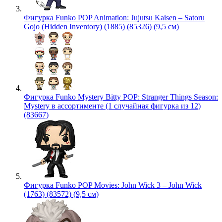
Фигурка Funko POP Animation: Jujutsu Kaisen – Satoru
Gojo (Hidden Inventory) (1885) (85326) (9,5 см)
Фигурка Funko Mystery Bitty POP: Stranger Things Season:
Mystery в ассортименте (1 случайная фигурка из 12)
(83667)
Фигурка Funko POP Movies: John Wick 3 – John Wick
(1763) (83572) (9,5 см)