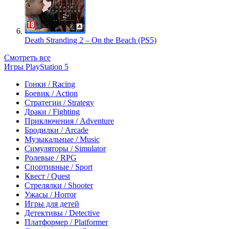
Death Stranding 2 – On the Beach (PS5)
Смотреть все
Игры PlayStation 5
Гонки / Racing
Боевик / Action
Стратегии / Strategy
Драки / Fighting
Приключения / Adventure
Бродилки / Arcade
Музыкальные / Music
Симуляторы / Simulator
Ролевые / RPG
Спортивные / Sport
Квест / Quest
Стрелялки / Shooter
Ужасы / Horror
Игры для детей
Детективы / Detective
Платформер / Platformer