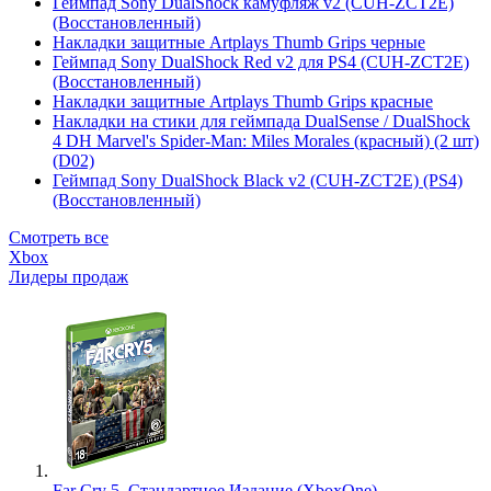
Геймпад Sony DualShock камуфляж v2 (CUH-ZCT2E)
(Восстановленный)
Накладки защитные Artplays Thumb Grips черные
Геймпад Sony DualShock Red v2 для PS4 (CUH-ZCT2E)
(Восстановленный)
Накладки защитные Artplays Thumb Grips красные
Накладки на стики для геймпада DualSense / DualShock
4 DH Marvel's Spider-Man: Miles Morales (красный) (2 шт)
(D02)
Геймпад Sony DualShock Black v2 (CUH-ZCT2E) (PS4)
(Восстановленный)
Смотреть все
Xbox
Лидеры продаж
Far Cry 5. Стандартное Издание (XboxOne)