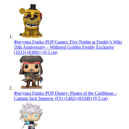
Фигурка Funko POP Games: Five Nights at Freddy's Wiki
10th Anniversary – Withered Golden Freddy Exclusive
(1033) (83091) (9,5 см)
Фигурка Funko POP Disney: Pirates of the Caribbean –
Captain Jack Sparrow (FS) (1482) (81940) (9,5 см)