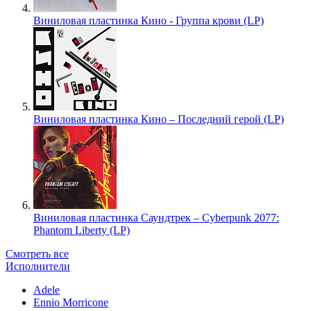
Виниловая пластинка Кино - Группа крови (LP)
Виниловая пластинка Кино – Последний герой (LP)
Виниловая пластинка Саундтрек – Cyberpunk 2077:
Phantom Liberty (LP)
Смотреть все
Исполнители
Adele
Ennio Morricone