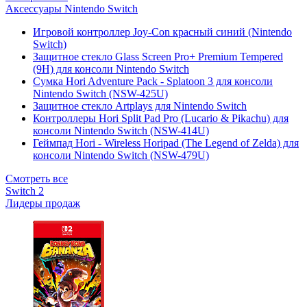
Аксессуары Nintendo Switch
Игровой контроллер Joy-Con красный синий (Nintendo
Switch)
Защитное стекло Glass Screen Pro+ Premium Tempered
(9H) для консоли Nintendo Switch
Сумка Hori Adventure Pack - Splatoon 3 для консоли
Nintendo Switch (NSW-425U)
Защитное стекло Artplays для Nintendo Switch
Контроллеры Hori Split Pad Pro (Lucario & Pikachu) для
консоли Nintendo Switch (NSW-414U)
Геймпад Hori - Wireless Horipad (The Legend of Zelda) для
консоли Nintendo Switch (NSW-479U)
Смотреть все
Switch 2
Лидеры продаж