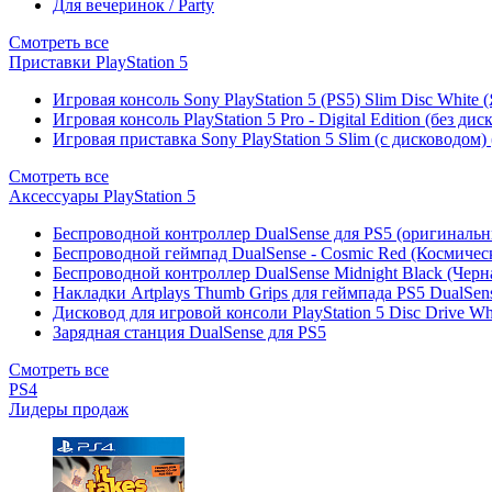
Для вечеринок / Party
Смотреть все
Приставки PlayStation 5
Игровая консоль Sony PlayStation 5 (PS5) Slim Disc White
Игровая консоль PlayStation 5 Pro - Digital Edition (без ди
Игровая приставка Sony PlayStation 5 Slim (с дисководом)
Смотреть все
Аксессуары PlayStation 5
Беспроводной контроллер DualSense для PS5 (оригиналь
Беспроводной геймпад DualSense - Cosmic Red (Космичес
Беспроводной контроллер DualSense Midnight Black (Черн
Накладки Artplays Thumb Grips для геймпада PS5 DualSens
Дисковод для игровой консоли PlayStation 5 Disc Drive W
Зарядная станция DualSense для PS5
Смотреть все
PS4
Лидеры продаж