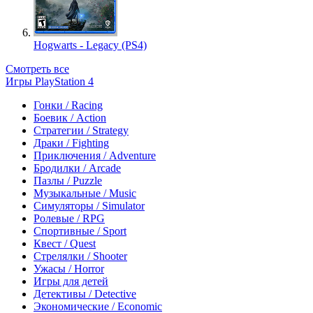
Hogwarts - Legacy (PS4)
Смотреть все
Игры PlayStation 4
Гонки / Racing
Боевик / Action
Стратегии / Strategy
Драки / Fighting
Приключения / Adventure
Бродилки / Arcade
Пазлы / Puzzle
Музыкальные / Music
Симуляторы / Simulator
Ролевые / RPG
Спортивные / Sport
Квест / Quest
Стрелялки / Shooter
Ужасы / Horror
Игры для детей
Детективы / Detective
Экономические / Economic