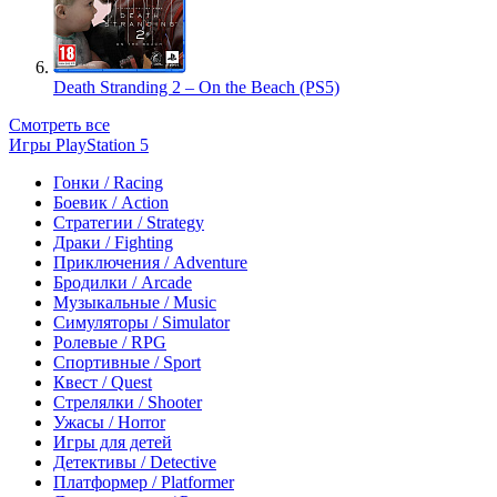
Death Stranding 2 – On the Beach (PS5)
Смотреть все
Игры PlayStation 5
Гонки / Racing
Боевик / Action
Стратегии / Strategy
Драки / Fighting
Приключения / Adventure
Бродилки / Arcade
Музыкальные / Music
Симуляторы / Simulator
Ролевые / RPG
Спортивные / Sport
Квест / Quest
Стрелялки / Shooter
Ужасы / Horror
Игры для детей
Детективы / Detective
Платформер / Platformer