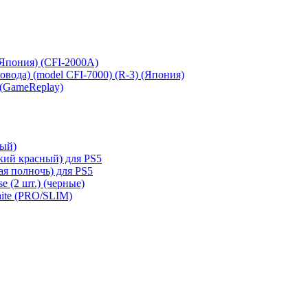
 (Япония) (CFI-2000A)
сковода) (model CFI-7000) (R-3) (Япония)
 (GameReplay)
ный)
кий красный) для PS5
ая полночь) для PS5
e (2 шт.) (черные)
hite (PRO/SLIM)