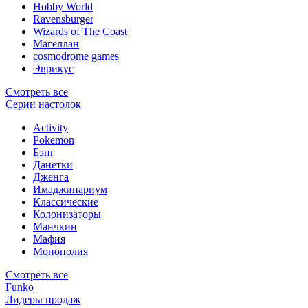
Hobby World
Ravensburger
Wizards of The Coast
Магеллан
сosmodrome games
Эврикус
Смотреть все
Серии настолок
Activity
Pokemon
Бэнг
Данетки
Дженга
Имаджинариум
Классические
Колонизаторы
Манчкин
Мафия
Монополия
Смотреть все
Funko
Лидеры продаж