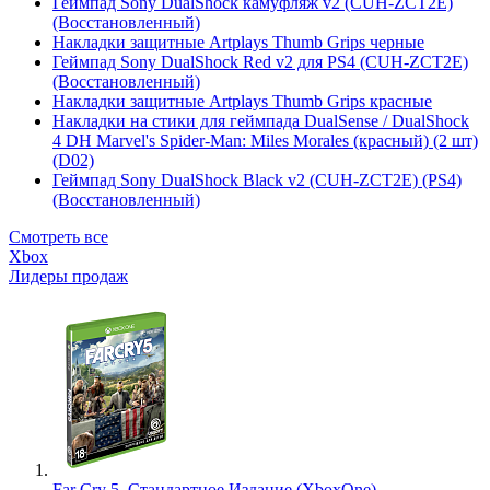
Геймпад Sony DualShock камуфляж v2 (CUH-ZCT2E)
(Восстановленный)
Накладки защитные Artplays Thumb Grips черные
Геймпад Sony DualShock Red v2 для PS4 (CUH-ZCT2E)
(Восстановленный)
Накладки защитные Artplays Thumb Grips красные
Накладки на стики для геймпада DualSense / DualShock
4 DH Marvel's Spider-Man: Miles Morales (красный) (2 шт)
(D02)
Геймпад Sony DualShock Black v2 (CUH-ZCT2E) (PS4)
(Восстановленный)
Смотреть все
Xbox
Лидеры продаж
Far Cry 5. Стандартное Издание (XboxOne)