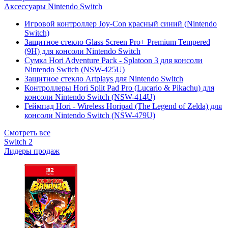
Аксессуары Nintendo Switch
Игровой контроллер Joy-Con красный синий (Nintendo
Switch)
Защитное стекло Glass Screen Pro+ Premium Tempered
(9H) для консоли Nintendo Switch
Сумка Hori Adventure Pack - Splatoon 3 для консоли
Nintendo Switch (NSW-425U)
Защитное стекло Artplays для Nintendo Switch
Контроллеры Hori Split Pad Pro (Lucario & Pikachu) для
консоли Nintendo Switch (NSW-414U)
Геймпад Hori - Wireless Horipad (The Legend of Zelda) для
консоли Nintendo Switch (NSW-479U)
Смотреть все
Switch 2
Лидеры продаж