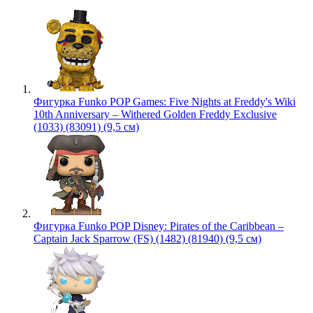
Фигурка Funko POP Games: Five Nights at Freddy's Wiki
10th Anniversary – Withered Golden Freddy Exclusive
(1033) (83091) (9,5 см)
Фигурка Funko POP Disney: Pirates of the Caribbean –
Captain Jack Sparrow (FS) (1482) (81940) (9,5 см)