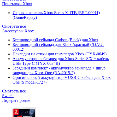
Приставки Xbox
Игровая консоль Xbox Series X 1TB (RRT-00011)
(GameReplay)
Смотреть все
Аксессуары Xbox
Беспроводной геймпад Carbon (Black) для Xbox
Беспроводной геймпад для Xbox (красный) (QAU-
00012)
Накладки на стики для геймпадов Xbox (TYX-0649)
Аккумуляторная батарея для Xbox Series S/X + кабель
USB-Type-C (TYX-0634B)
Зарядный комплект - аккумулятор геймпада + шнур
зарядки для Xbox One (RA-2015-2)
Оригинальный аккумулятор + USB-C кабель для Xbox
One (S model-1727)
Смотреть все
Switch
Лидеры продаж