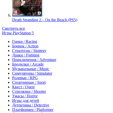
Death Stranding 2 – On the Beach (PS5)
Смотреть все
Игры PlayStation 5
Гонки / Racing
Боевик / Action
Стратегии / Strategy
Драки / Fighting
Приключения / Adventure
Бродилки / Arcade
Музыкальные / Music
Симуляторы / Simulator
Ролевые / RPG
Спортивные / Sport
Квест / Quest
Стрелялки / Shooter
Ужасы / Horror
Игры для детей
Детективы / Detective
Платформер / Platformer