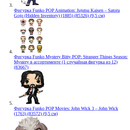
Фигурка Funko POP Animation: Jujutsu Kaisen – Satoru
Gojo (Hidden Inventory) (1885) (85326) (9,5 см)
Фигурка Funko Mystery Bitty POP: Stranger Things Season:
Mystery в ассортименте (1 случайная фигурка из 12)
(83667)
Фигурка Funko POP Movies: John Wick 3 – John Wick
(1763) (83572) (9,5 см)