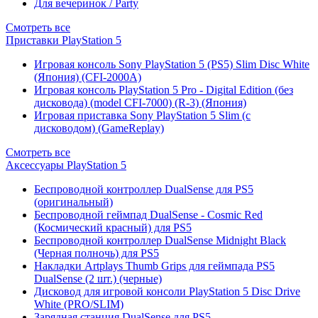
Для вечеринок / Party
Смотреть все
Приставки PlayStation 5
Игровая консоль Sony PlayStation 5 (PS5) Slim Disc White
(Япония) (CFI-2000A)
Игровая консоль PlayStation 5 Pro - Digital Edition (без
дисковода) (model CFI-7000) (R-3) (Япония)
Игровая приставка Sony PlayStation 5 Slim (с
дисководом) (GameReplay)
Смотреть все
Аксессуары PlayStation 5
Беспроводной контроллер DualSense для PS5
(оригинальный)
Беспроводной геймпад DualSense - Cosmic Red
(Космический красный) для PS5
Беспроводной контроллер DualSense Midnight Black
(Черная полночь) для PS5
Накладки Artplays Thumb Grips для геймпада PS5
DualSense (2 шт.) (черные)
Дисковод для игровой консоли PlayStation 5 Disc Drive
White (PRO/SLIM)
Зарядная станция DualSense для PS5