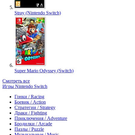
Stray (Nintendo Switch)
Super Mario Odyssey (Switch)
Смотреть все
Игры Nintendo Switch
Гонки / Racing
Боевик / Action
Стратегии / Strategy
Драки / Fighting
Приключения / Adventure
Бродилки / Arcade
Пазлы / Puzzle
Музыкальные / Music