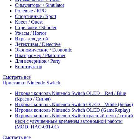
Симуляторы / Simulator
Ролевые / RPG
Спортивные / Sport
Квест / Quest
Стрелялки / Shooter
Ужасы / Horror
Игры для детей
Детективы / Detective
Экономические / Economic
Платформер / Platformer
Для вечеринок / Party
Конструктор
Смотреть все
Приставки Nintendo Switch
Игровая консоль Nintendo Switch OLED – Red / Blue
(Красно / Синяя)
Игровая консоль Nintendo Switch OLED – White (Белая)
Игровая консоль Nintendo Switch OLED (GameReplay)
Игровая консоль Nintendo Switch красный неон / синий
неон с улучшенным временем автономной работы
(MOD. HAC-001-01)
Смотреть все