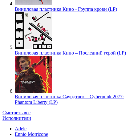
Виниловая пластинка Кино - Группа крови (LP)
Виниловая пластинка Кино – Последний герой (LP)
Виниловая пластинка Саундтрек – Cyberpunk 2077:
Phantom Liberty (LP)
Смотреть все
Исполнители
Adele
Ennio Morricone