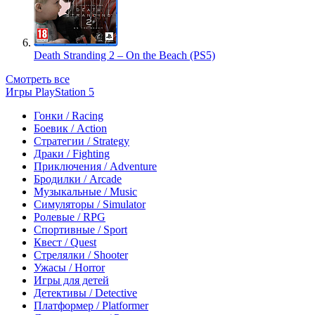
Death Stranding 2 – On the Beach (PS5)
Смотреть все
Игры PlayStation 5
Гонки / Racing
Боевик / Action
Стратегии / Strategy
Драки / Fighting
Приключения / Adventure
Бродилки / Arcade
Музыкальные / Music
Симуляторы / Simulator
Ролевые / RPG
Спортивные / Sport
Квест / Quest
Стрелялки / Shooter
Ужасы / Horror
Игры для детей
Детективы / Detective
Платформер / Platformer