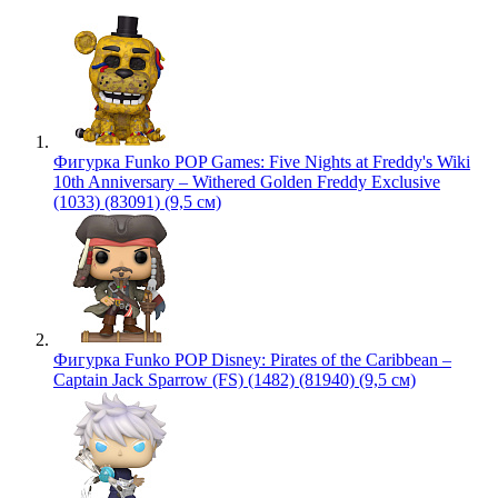
Фигурка Funko POP Games: Five Nights at Freddy's Wiki
10th Anniversary – Withered Golden Freddy Exclusive
(1033) (83091) (9,5 см)
Фигурка Funko POP Disney: Pirates of the Caribbean –
Captain Jack Sparrow (FS) (1482) (81940) (9,5 см)