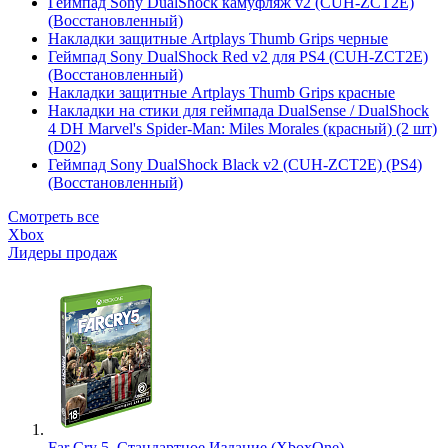
Геймпад Sony DualShock камуфляж v2 (CUH-ZCT2E)
(Восстановленный)
Накладки защитные Artplays Thumb Grips черные
Геймпад Sony DualShock Red v2 для PS4 (CUH-ZCT2E)
(Восстановленный)
Накладки защитные Artplays Thumb Grips красные
Накладки на стики для геймпада DualSense / DualShock
4 DH Marvel's Spider-Man: Miles Morales (красный) (2 шт)
(D02)
Геймпад Sony DualShock Black v2 (CUH-ZCT2E) (PS4)
(Восстановленный)
Смотреть все
Xbox
Лидеры продаж
Far Cry 5. Стандартное Издание (XboxOne)