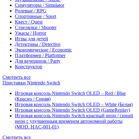
Симуляторы / Simulator
Ролевые / RPG
Спортивные / Sport
Квест / Quest
Стрелялки / Shooter
Ужасы / Horror
Игры для детей
Детективы / Detective
Экономические / Economic
Платформер / Platformer
Для вечеринок / Party
Конструктор
Смотреть все
Приставки Nintendo Switch
Игровая консоль Nintendo Switch OLED – Red / Blue
(Красно / Синяя)
Игровая консоль Nintendo Switch OLED – White (Белая)
Игровая консоль Nintendo Switch OLED (GameReplay)
Игровая консоль Nintendo Switch красный неон / синий
неон с улучшенным временем автономной работы
(MOD. HAC-001-01)
Смотреть все