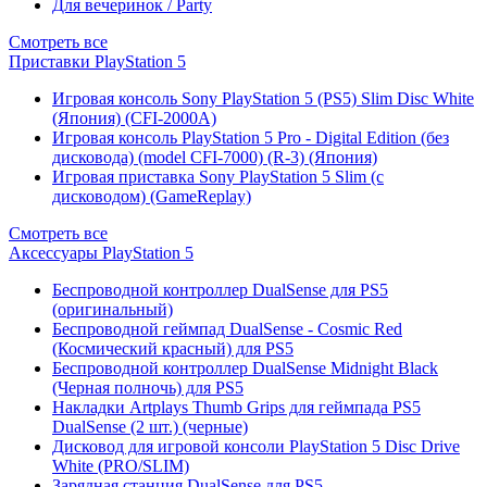
Для вечеринок / Party
Смотреть все
Приставки PlayStation 5
Игровая консоль Sony PlayStation 5 (PS5) Slim Disc White
(Япония) (CFI-2000A)
Игровая консоль PlayStation 5 Pro - Digital Edition (без
дисковода) (model CFI-7000) (R-3) (Япония)
Игровая приставка Sony PlayStation 5 Slim (с
дисководом) (GameReplay)
Смотреть все
Аксессуары PlayStation 5
Беспроводной контроллер DualSense для PS5
(оригинальный)
Беспроводной геймпад DualSense - Cosmic Red
(Космический красный) для PS5
Беспроводной контроллер DualSense Midnight Black
(Черная полночь) для PS5
Накладки Artplays Thumb Grips для геймпада PS5
DualSense (2 шт.) (черные)
Дисковод для игровой консоли PlayStation 5 Disc Drive
White (PRO/SLIM)
Зарядная станция DualSense для PS5