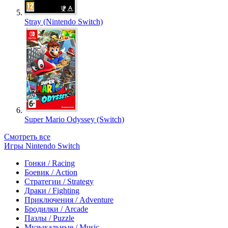
Stray (Nintendo Switch)
Super Mario Odyssey (Switch)
Смотреть все
Игры Nintendo Switch
Гонки / Racing
Боевик / Action
Стратегии / Strategy
Драки / Fighting
Приключения / Adventure
Бродилки / Arcade
Пазлы / Puzzle
Музыкальные / Music