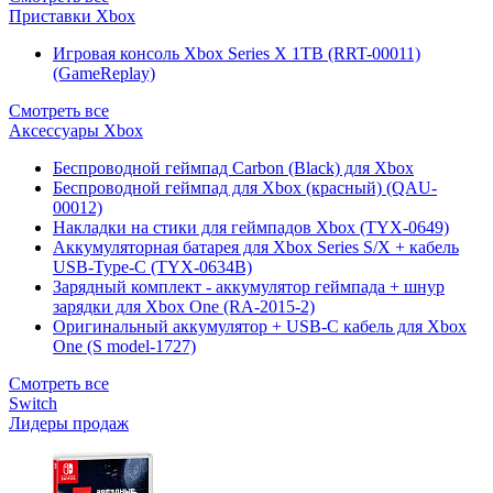
Приставки Xbox
Игровая консоль Xbox Series X 1TB (RRT-00011)
(GameReplay)
Смотреть все
Аксессуары Xbox
Беспроводной геймпад Carbon (Black) для Xbox
Беспроводной геймпад для Xbox (красный) (QAU-
00012)
Накладки на стики для геймпадов Xbox (TYX-0649)
Аккумуляторная батарея для Xbox Series S/X + кабель
USB-Type-C (TYX-0634B)
Зарядный комплект - аккумулятор геймпада + шнур
зарядки для Xbox One (RA-2015-2)
Оригинальный аккумулятор + USB-C кабель для Xbox
One (S model-1727)
Смотреть все
Switch
Лидеры продаж