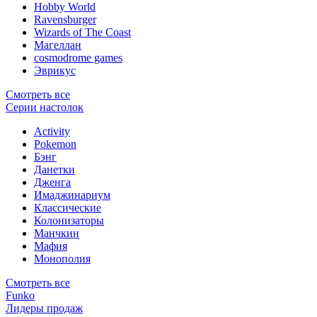
Hobby World
Ravensburger
Wizards of The Coast
Магеллан
сosmodrome games
Эврикус
Смотреть все
Серии настолок
Activity
Pokemon
Бэнг
Данетки
Дженга
Имаджинариум
Классические
Колонизаторы
Манчкин
Мафия
Монополия
Смотреть все
Funko
Лидеры продаж