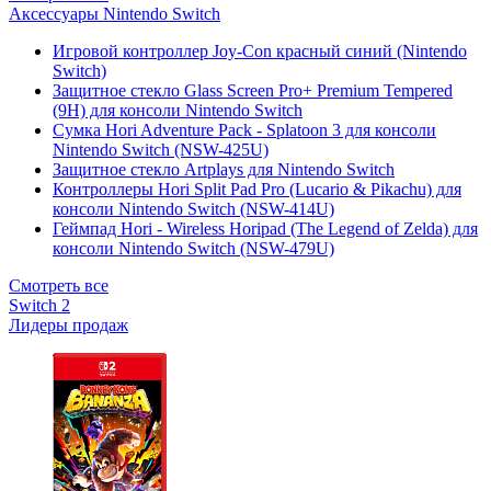
Аксессуары Nintendo Switch
Игровой контроллер Joy-Con красный синий (Nintendo
Switch)
Защитное стекло Glass Screen Pro+ Premium Tempered
(9H) для консоли Nintendo Switch
Сумка Hori Adventure Pack - Splatoon 3 для консоли
Nintendo Switch (NSW-425U)
Защитное стекло Artplays для Nintendo Switch
Контроллеры Hori Split Pad Pro (Lucario & Pikachu) для
консоли Nintendo Switch (NSW-414U)
Геймпад Hori - Wireless Horipad (The Legend of Zelda) для
консоли Nintendo Switch (NSW-479U)
Смотреть все
Switch 2
Лидеры продаж