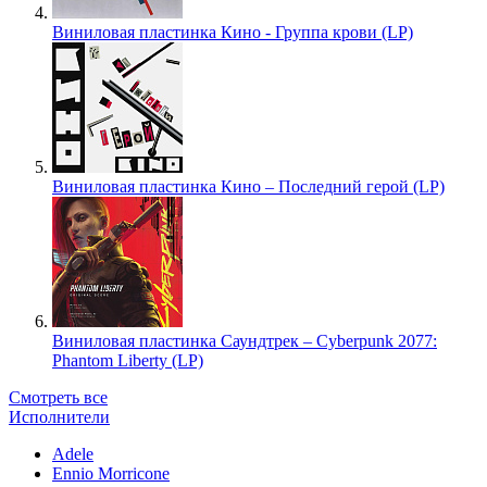
Виниловая пластинка Кино - Группа крови (LP)
Виниловая пластинка Кино – Последний герой (LP)
Виниловая пластинка Саундтрек – Cyberpunk 2077:
Phantom Liberty (LP)
Смотреть все
Исполнители
Adele
Ennio Morricone