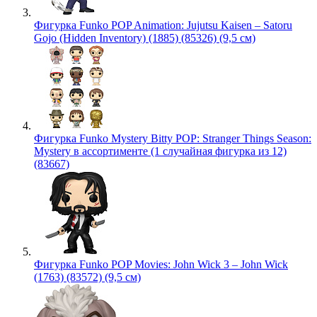
Фигурка Funko POP Animation: Jujutsu Kaisen – Satoru
Gojo (Hidden Inventory) (1885) (85326) (9,5 см)
Фигурка Funko Mystery Bitty POP: Stranger Things Season:
Mystery в ассортименте (1 случайная фигурка из 12)
(83667)
Фигурка Funko POP Movies: John Wick 3 – John Wick
(1763) (83572) (9,5 см)