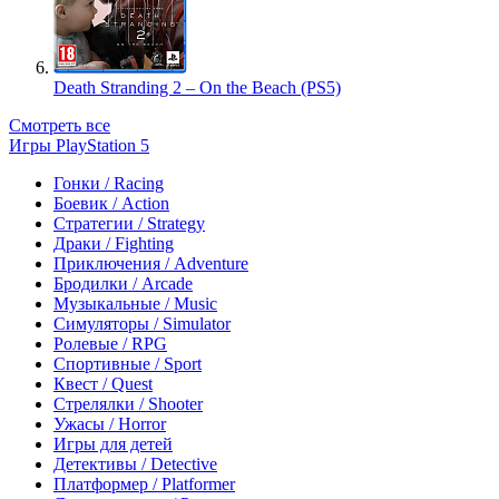
Death Stranding 2 – On the Beach (PS5)
Смотреть все
Игры PlayStation 5
Гонки / Racing
Боевик / Action
Стратегии / Strategy
Драки / Fighting
Приключения / Adventure
Бродилки / Arcade
Музыкальные / Music
Симуляторы / Simulator
Ролевые / RPG
Спортивные / Sport
Квест / Quest
Стрелялки / Shooter
Ужасы / Horror
Игры для детей
Детективы / Detective
Платформер / Platformer