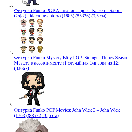
Фигурка Funko POP Animation: Jujutsu Kaisen – Satoru
Gojo (Hidden Inventory) (1885) (85326) (9,5 см)
Фигурка Funko Mystery Bitty POP: Stranger Things Season:
Mystery в ассортименте (1 случайная фигурка из 12)
(83667)
Фигурка Funko POP Movies: John Wick 3 – John Wick
(1763) (83572) (9,5 см)