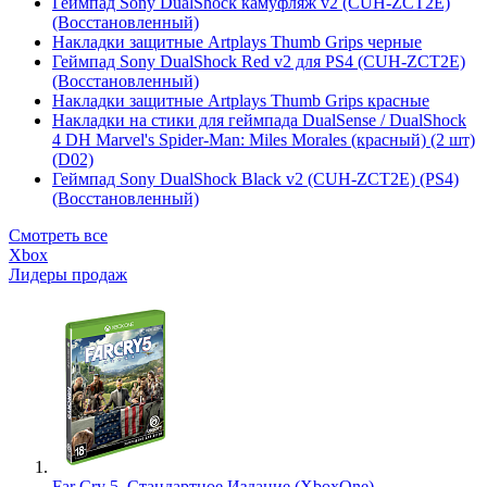
Геймпад Sony DualShock камуфляж v2 (CUH-ZCT2E)
(Восстановленный)
Накладки защитные Artplays Thumb Grips черные
Геймпад Sony DualShock Red v2 для PS4 (CUH-ZCT2E)
(Восстановленный)
Накладки защитные Artplays Thumb Grips красные
Накладки на стики для геймпада DualSense / DualShock
4 DH Marvel's Spider-Man: Miles Morales (красный) (2 шт)
(D02)
Геймпад Sony DualShock Black v2 (CUH-ZCT2E) (PS4)
(Восстановленный)
Смотреть все
Xbox
Лидеры продаж
Far Cry 5. Стандартное Издание (XboxOne)