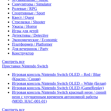
Симуляторы / Simulator
Ролевые / RPG
Спортивные / Sport
Квест / Quest
Стрелялки / Shooter
Ужасы / Horror
Игры для детей
Детективы / Detective
Экономические / Economic
Платформер / Platformer
Для вечеринок / Party
Конструктор
Смотреть все
Приставки Nintendo Switch
Игровая консоль Nintendo Switch OLED – Red / Blue
(Красно / Синяя)
Игровая консоль Nintendo Switch OLED – White (Белая)
Игровая консоль Nintendo Switch OLED (GameReplay)
Игровая консоль Nintendo Switch красный неон / синий
неон с улучшенным временем автономной работы
(MOD. HAC-001-01)
Смотреть все