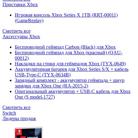
Приставки Xbox
Игровая консоль Xbox Series X 1TB (RRT-00011)
(GameReplay)
Смотреть все
Аксессуары Xbox
Беспроводной геймпад Carbon (Black) для Xbox
Беспроводной геймпад для Xbox (красный) (QAU-
00012)
Накладки на стики для геймпадов Xbox (TYX-0649)
Аккумуляторная батарея для Xbox Series S/X + кабель
USB-Type-C (TYX-0634B)
Зарядный комплект - аккумулятор геймпада + шнур
зарядки для Xbox One (RA-2015-2)
Оригинальный аккумулятор + USB-C кабель для Xbox
One (S model-1727)
Смотреть все
Switch
Лидеры продаж