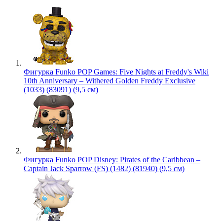
Фигурка Funko POP Games: Five Nights at Freddy's Wiki
10th Anniversary – Withered Golden Freddy Exclusive
(1033) (83091) (9,5 см)
Фигурка Funko POP Disney: Pirates of the Caribbean –
Captain Jack Sparrow (FS) (1482) (81940) (9,5 см)