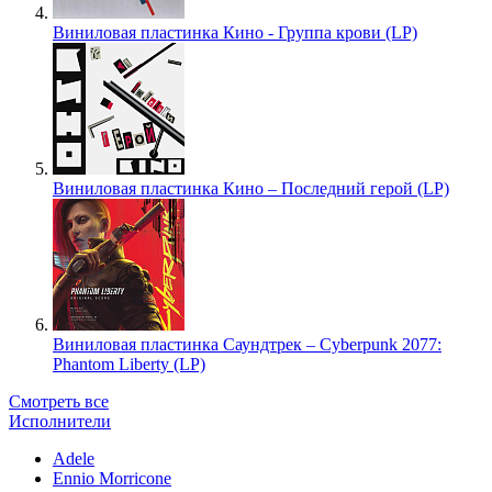
Виниловая пластинка Кино - Группа крови (LP)
Виниловая пластинка Кино – Последний герой (LP)
Виниловая пластинка Саундтрек – Cyberpunk 2077:
Phantom Liberty (LP)
Смотреть все
Исполнители
Adele
Ennio Morricone