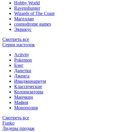
Hobby World
Ravensburger
Wizards of The Coast
Магеллан
сosmodrome games
Эврикус
Смотреть все
Серии настолок
Activity
Pokemon
Бэнг
Данетки
Дженга
Имаджинариум
Классические
Колонизаторы
Манчкин
Мафия
Монополия
Смотреть все
Funko
Лидеры продаж