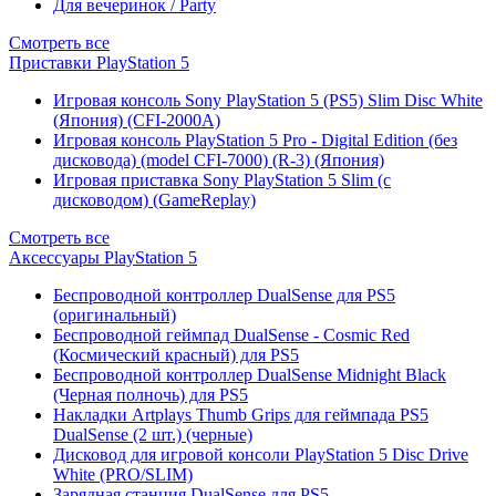
Для вечеринок / Party
Смотреть все
Приставки PlayStation 5
Игровая консоль Sony PlayStation 5 (PS5) Slim Disc White
(Япония) (CFI-2000A)
Игровая консоль PlayStation 5 Pro - Digital Edition (без
дисковода) (model CFI-7000) (R-3) (Япония)
Игровая приставка Sony PlayStation 5 Slim (с
дисководом) (GameReplay)
Смотреть все
Аксессуары PlayStation 5
Беспроводной контроллер DualSense для PS5
(оригинальный)
Беспроводной геймпад DualSense - Cosmic Red
(Космический красный) для PS5
Беспроводной контроллер DualSense Midnight Black
(Черная полночь) для PS5
Накладки Artplays Thumb Grips для геймпада PS5
DualSense (2 шт.) (черные)
Дисковод для игровой консоли PlayStation 5 Disc Drive
White (PRO/SLIM)
Зарядная станция DualSense для PS5