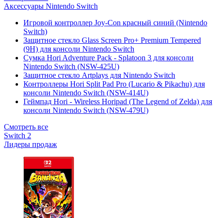
Аксессуары Nintendo Switch
Игровой контроллер Joy-Con красный синий (Nintendo
Switch)
Защитное стекло Glass Screen Pro+ Premium Tempered
(9H) для консоли Nintendo Switch
Сумка Hori Adventure Pack - Splatoon 3 для консоли
Nintendo Switch (NSW-425U)
Защитное стекло Artplays для Nintendo Switch
Контроллеры Hori Split Pad Pro (Lucario & Pikachu) для
консоли Nintendo Switch (NSW-414U)
Геймпад Hori - Wireless Horipad (The Legend of Zelda) для
консоли Nintendo Switch (NSW-479U)
Смотреть все
Switch 2
Лидеры продаж