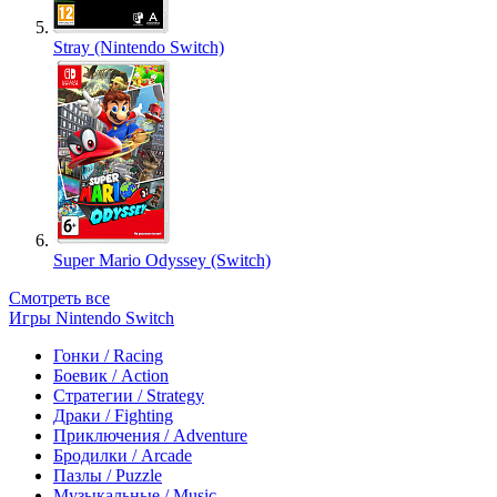
Stray (Nintendo Switch)
Super Mario Odyssey (Switch)
Смотреть все
Игры Nintendo Switch
Гонки / Racing
Боевик / Action
Стратегии / Strategy
Драки / Fighting
Приключения / Adventure
Бродилки / Arcade
Пазлы / Puzzle
Музыкальные / Music