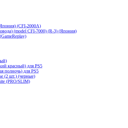
 (Япония) (CFI-2000A)
сковода) (model CFI-7000) (R-3) (Япония)
 (GameReplay)
ный)
кий красный) для PS5
ая полночь) для PS5
e (2 шт.) (черные)
hite (PRO/SLIM)