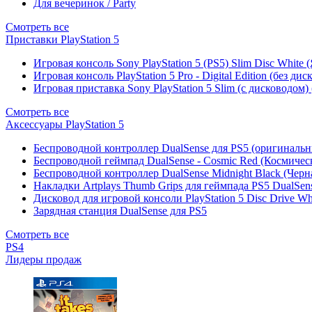
Для вечеринок / Party
Смотреть все
Приставки PlayStation 5
Игровая консоль Sony PlayStation 5 (PS5) Slim Disc White
Игровая консоль PlayStation 5 Pro - Digital Edition (без ди
Игровая приставка Sony PlayStation 5 Slim (с дисководом)
Смотреть все
Аксессуары PlayStation 5
Беспроводной контроллер DualSense для PS5 (оригиналь
Беспроводной геймпад DualSense - Cosmic Red (Космичес
Беспроводной контроллер DualSense Midnight Black (Черн
Накладки Artplays Thumb Grips для геймпада PS5 DualSens
Дисковод для игровой консоли PlayStation 5 Disc Drive W
Зарядная станция DualSense для PS5
Смотреть все
PS4
Лидеры продаж