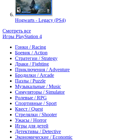
Hogwarts - Legacy (PS4)
Смотреть все
Игры PlayStation 4
Гонки / Racing
Боевик / Action
Стратегии / Strategy
Драки / Fighting
Приключения / Adventure
Бродилки / Arcade
Пазлы / Puzzle
Музыкальные / Music
Симуляторы / Simulator
Ролевые / RPG
Спортивные / Sport
Квест / Quest
Стрелялки / Shooter
Ужасы / Horror
Игры для детей
Детективы / Detective
Экономические / Economic