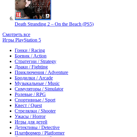
Death Stranding 2 – On the Beach (PS5)
Смотреть все
Игры PlayStation 5
Гонки / Racing
Боевик / Action
Стратегии / Strategy
Драки / Fighting
Приключения / Adventure
Бродилки / Arcade
Музыкальные / Music
Симуляторы / Simulator
Ролевые / RPG
Спортивные / Sport
Квест / Quest
Стрелялки / Shooter
Ужасы / Horror
Игры для детей
Детективы / Detective
Платформер / Platformer