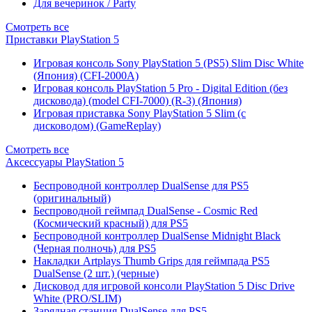
Для вечеринок / Party
Смотреть все
Приставки PlayStation 5
Игровая консоль Sony PlayStation 5 (PS5) Slim Disc White
(Япония) (CFI-2000A)
Игровая консоль PlayStation 5 Pro - Digital Edition (без
дисковода) (model CFI-7000) (R-3) (Япония)
Игровая приставка Sony PlayStation 5 Slim (с
дисководом) (GameReplay)
Смотреть все
Аксессуары PlayStation 5
Беспроводной контроллер DualSense для PS5
(оригинальный)
Беспроводной геймпад DualSense - Cosmic Red
(Космический красный) для PS5
Беспроводной контроллер DualSense Midnight Black
(Черная полночь) для PS5
Накладки Artplays Thumb Grips для геймпада PS5
DualSense (2 шт.) (черные)
Дисковод для игровой консоли PlayStation 5 Disc Drive
White (PRO/SLIM)
Зарядная станция DualSense для PS5