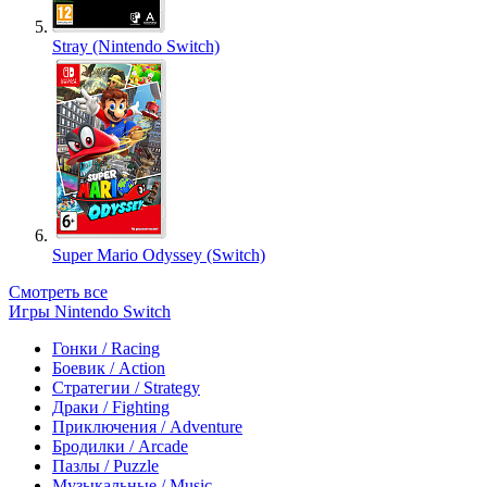
Stray (Nintendo Switch)
Super Mario Odyssey (Switch)
Смотреть все
Игры Nintendo Switch
Гонки / Racing
Боевик / Action
Стратегии / Strategy
Драки / Fighting
Приключения / Adventure
Бродилки / Arcade
Пазлы / Puzzle
Музыкальные / Music