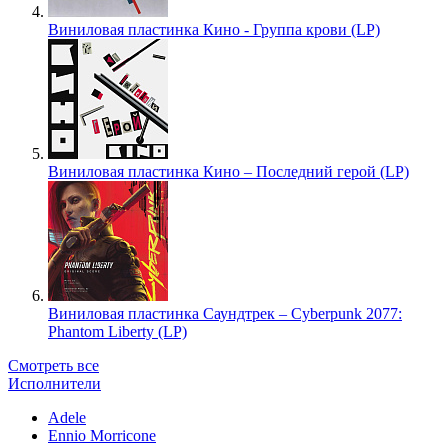
Виниловая пластинка Кино - Группа крови (LP)
Виниловая пластинка Кино – Последний герой (LP)
Виниловая пластинка Саундтрек – Cyberpunk 2077:
Phantom Liberty (LP)
Смотреть все
Исполнители
Adele
Ennio Morricone