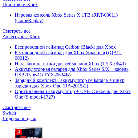
Приставки Xbox
Игровая консоль Xbox Series X 1TB (RRT-00011)
(GameReplay)
Смотреть все
Аксессуары Xbox
Беспроводной геймпад Carbon (Black) для Xbox
Беспроводной геймпад для Xbox (красный) (QAU-
00012)
Накладки на стики для геймпадов Xbox (TYX-0649)
Аккумуляторная батарея для Xbox Series S/X + кабель
USB-Type-C (TYX-0634B)
Зарядный комплект - аккумулятор геймпада + шнур
зарядки для Xbox One (RA-2015-2)
Оригинальный аккумулятор + USB-C кабель для Xbox
One (S model-1727)
Смотреть все
Switch
Лидеры продаж