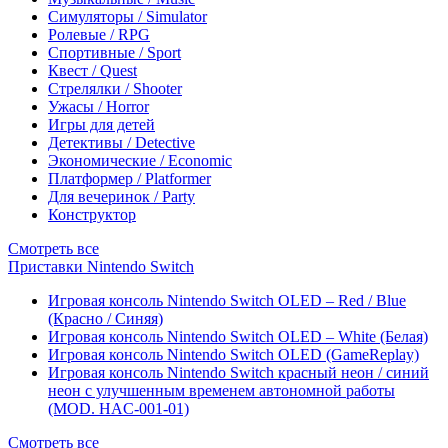
Симуляторы / Simulator
Ролевые / RPG
Спортивные / Sport
Квест / Quest
Стрелялки / Shooter
Ужасы / Horror
Игры для детей
Детективы / Detective
Экономические / Economic
Платформер / Platformer
Для вечеринок / Party
Конструктор
Смотреть все
Приставки Nintendo Switch
Игровая консоль Nintendo Switch OLED – Red / Blue
(Красно / Синяя)
Игровая консоль Nintendo Switch OLED – White (Белая)
Игровая консоль Nintendo Switch OLED (GameReplay)
Игровая консоль Nintendo Switch красный неон / синий
неон с улучшенным временем автономной работы
(MOD. HAC-001-01)
Смотреть все