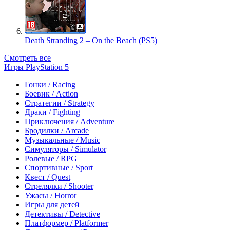
Death Stranding 2 – On the Beach (PS5)
Смотреть все
Игры PlayStation 5
Гонки / Racing
Боевик / Action
Стратегии / Strategy
Драки / Fighting
Приключения / Adventure
Бродилки / Arcade
Музыкальные / Music
Симуляторы / Simulator
Ролевые / RPG
Спортивные / Sport
Квест / Quest
Стрелялки / Shooter
Ужасы / Horror
Игры для детей
Детективы / Detective
Платформер / Platformer