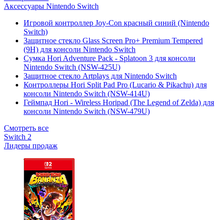
Аксессуары Nintendo Switch
Игровой контроллер Joy-Con красный синий (Nintendo
Switch)
Защитное стекло Glass Screen Pro+ Premium Tempered
(9H) для консоли Nintendo Switch
Сумка Hori Adventure Pack - Splatoon 3 для консоли
Nintendo Switch (NSW-425U)
Защитное стекло Artplays для Nintendo Switch
Контроллеры Hori Split Pad Pro (Lucario & Pikachu) для
консоли Nintendo Switch (NSW-414U)
Геймпад Hori - Wireless Horipad (The Legend of Zelda) для
консоли Nintendo Switch (NSW-479U)
Смотреть все
Switch 2
Лидеры продаж