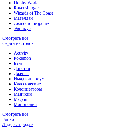
Hobby World
Ravensburger
Wizards of The Coast
Магеллан
сosmodrome games
Эврикус
Смотреть все
Серии настолок
Activity
Pokemon
Бэнг
Данетки
Дженга
Имаджинариум
Классические
Колонизаторы
Манчкин
Мафия
Монополия
Смотреть все
Funko
Лидеры продаж