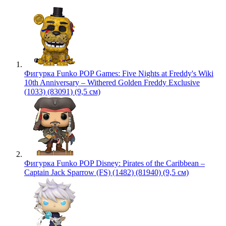
Фигурка Funko POP Games: Five Nights at Freddy's Wiki
10th Anniversary – Withered Golden Freddy Exclusive
(1033) (83091) (9,5 см)
Фигурка Funko POP Disney: Pirates of the Caribbean –
Captain Jack Sparrow (FS) (1482) (81940) (9,5 см)