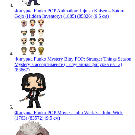
Фигурка Funko POP Animation: Jujutsu Kaisen – Satoru
Gojo (Hidden Inventory) (1885) (85326) (9,5 см)
Фигурка Funko Mystery Bitty POP: Stranger Things Season:
Mystery в ассортименте (1 случайная фигурка из 12)
(83667)
Фигурка Funko POP Movies: John Wick 3 – John Wick
(1763) (83572) (9,5 см)