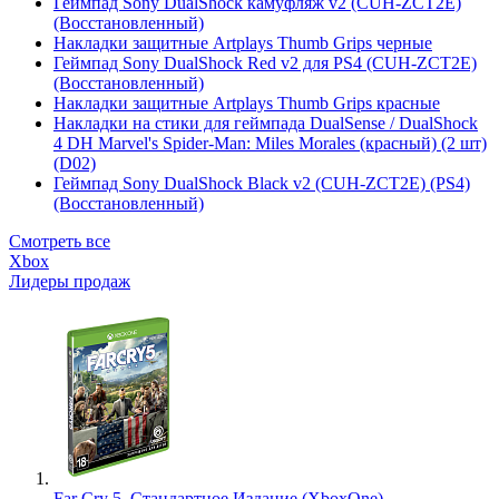
Геймпад Sony DualShock камуфляж v2 (CUH-ZCT2E)
(Восстановленный)
Накладки защитные Artplays Thumb Grips черные
Геймпад Sony DualShock Red v2 для PS4 (CUH-ZCT2E)
(Восстановленный)
Накладки защитные Artplays Thumb Grips красные
Накладки на стики для геймпада DualSense / DualShock
4 DH Marvel's Spider-Man: Miles Morales (красный) (2 шт)
(D02)
Геймпад Sony DualShock Black v2 (CUH-ZCT2E) (PS4)
(Восстановленный)
Смотреть все
Xbox
Лидеры продаж
Far Cry 5. Стандартное Издание (XboxOne)