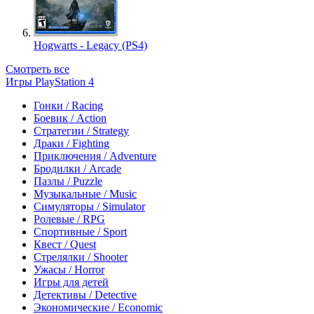
Hogwarts - Legacy (PS4)
Смотреть все
Игры PlayStation 4
Гонки / Racing
Боевик / Action
Стратегии / Strategy
Драки / Fighting
Приключения / Adventure
Бродилки / Arcade
Пазлы / Puzzle
Музыкальные / Music
Симуляторы / Simulator
Ролевые / RPG
Спортивные / Sport
Квест / Quest
Стрелялки / Shooter
Ужасы / Horror
Игры для детей
Детективы / Detective
Экономические / Economic