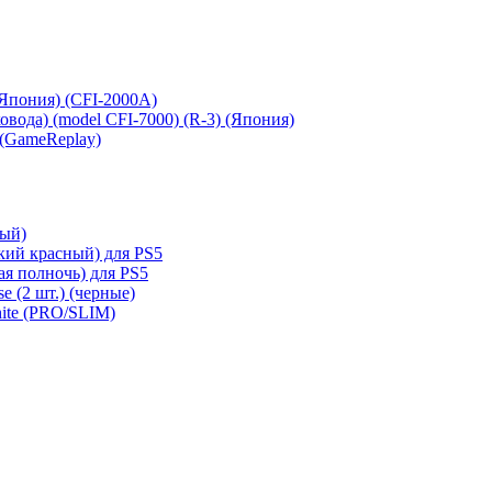
 (Япония) (CFI-2000A)
сковода) (model CFI-7000) (R-3) (Япония)
 (GameReplay)
ный)
кий красный) для PS5
ая полночь) для PS5
e (2 шт.) (черные)
hite (PRO/SLIM)