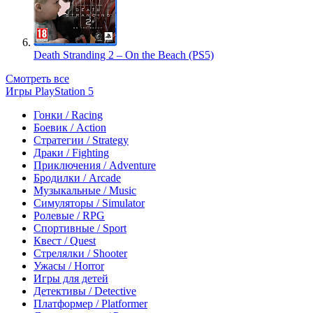
Death Stranding 2 – On the Beach (PS5)
Смотреть все
Игры PlayStation 5
Гонки / Racing
Боевик / Action
Стратегии / Strategy
Драки / Fighting
Приключения / Adventure
Бродилки / Arcade
Музыкальные / Music
Симуляторы / Simulator
Ролевые / RPG
Спортивные / Sport
Квест / Quest
Стрелялки / Shooter
Ужасы / Horror
Игры для детей
Детективы / Detective
Платформер / Platformer