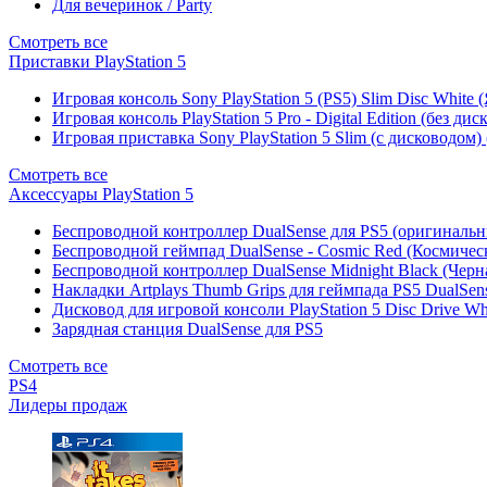
Для вечеринок / Party
Смотреть все
Приставки PlayStation 5
Игровая консоль Sony PlayStation 5 (PS5) Slim Disc White
Игровая консоль PlayStation 5 Pro - Digital Edition (без ди
Игровая приставка Sony PlayStation 5 Slim (с дисководом)
Смотреть все
Аксессуары PlayStation 5
Беспроводной контроллер DualSense для PS5 (оригиналь
Беспроводной геймпад DualSense - Cosmic Red (Космичес
Беспроводной контроллер DualSense Midnight Black (Черн
Накладки Artplays Thumb Grips для геймпада PS5 DualSens
Дисковод для игровой консоли PlayStation 5 Disc Drive W
Зарядная станция DualSense для PS5
Смотреть все
PS4
Лидеры продаж