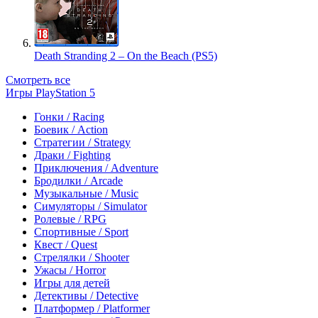
Death Stranding 2 – On the Beach (PS5)
Смотреть все
Игры PlayStation 5
Гонки / Racing
Боевик / Action
Стратегии / Strategy
Драки / Fighting
Приключения / Adventure
Бродилки / Arcade
Музыкальные / Music
Симуляторы / Simulator
Ролевые / RPG
Спортивные / Sport
Квест / Quest
Стрелялки / Shooter
Ужасы / Horror
Игры для детей
Детективы / Detective
Платформер / Platformer