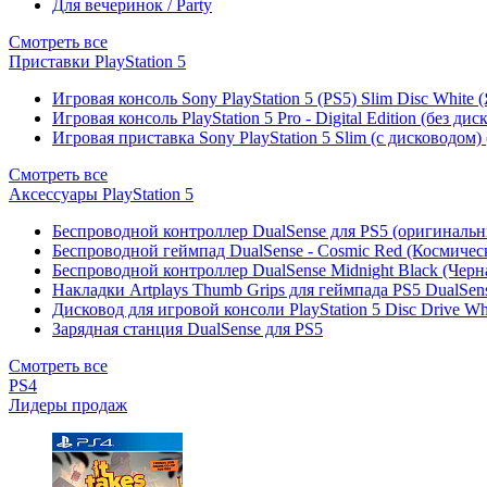
Для вечеринок / Party
Смотреть все
Приставки PlayStation 5
Игровая консоль Sony PlayStation 5 (PS5) Slim Disc White
Игровая консоль PlayStation 5 Pro - Digital Edition (без ди
Игровая приставка Sony PlayStation 5 Slim (с дисководом)
Смотреть все
Аксессуары PlayStation 5
Беспроводной контроллер DualSense для PS5 (оригиналь
Беспроводной геймпад DualSense - Cosmic Red (Космичес
Беспроводной контроллер DualSense Midnight Black (Черн
Накладки Artplays Thumb Grips для геймпада PS5 DualSens
Дисковод для игровой консоли PlayStation 5 Disc Drive W
Зарядная станция DualSense для PS5
Смотреть все
PS4
Лидеры продаж