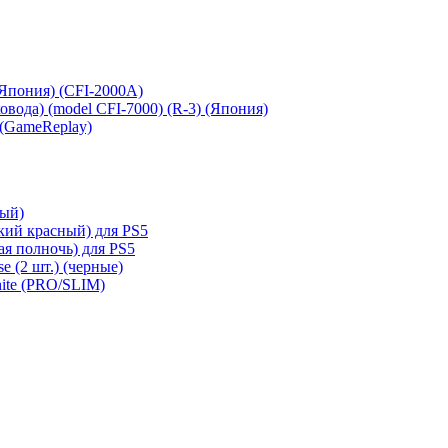
 (Япония) (CFI-2000A)
сковода) (model CFI-7000) (R-3) (Япония)
 (GameReplay)
ный)
кий красный) для PS5
ая полночь) для PS5
e (2 шт.) (черные)
hite (PRO/SLIM)