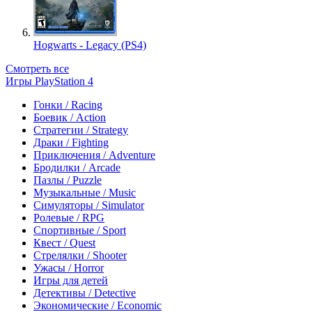
Hogwarts - Legacy (PS4)
Смотреть все
Игры PlayStation 4
Гонки / Racing
Боевик / Action
Стратегии / Strategy
Драки / Fighting
Приключения / Adventure
Бродилки / Arcade
Пазлы / Puzzle
Музыкальные / Music
Симуляторы / Simulator
Ролевые / RPG
Спортивные / Sport
Квест / Quest
Стрелялки / Shooter
Ужасы / Horror
Игры для детей
Детективы / Detective
Экономические / Economic