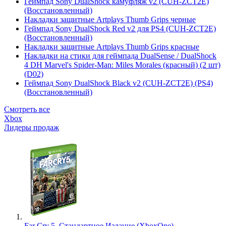
Геймпад Sony DualShock камуфляж v2 (CUH-ZCT2E)
(Восстановленный)
Накладки защитные Artplays Thumb Grips черные
Геймпад Sony DualShock Red v2 для PS4 (CUH-ZCT2E)
(Восстановленный)
Накладки защитные Artplays Thumb Grips красные
Накладки на стики для геймпада DualSense / DualShock
4 DH Marvel's Spider-Man: Miles Morales (красный) (2 шт)
(D02)
Геймпад Sony DualShock Black v2 (CUH-ZCT2E) (PS4)
(Восстановленный)
Смотреть все
Xbox
Лидеры продаж
Far Cry 5. Стандартное Издание (XboxOne)