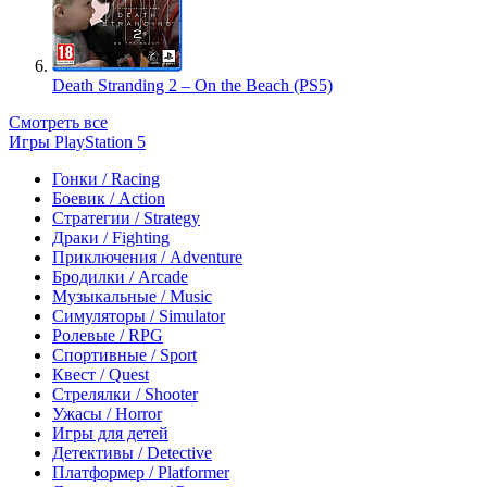
Death Stranding 2 – On the Beach (PS5)
Смотреть все
Игры PlayStation 5
Гонки / Racing
Боевик / Action
Стратегии / Strategy
Драки / Fighting
Приключения / Adventure
Бродилки / Arcade
Музыкальные / Music
Симуляторы / Simulator
Ролевые / RPG
Спортивные / Sport
Квест / Quest
Стрелялки / Shooter
Ужасы / Horror
Игры для детей
Детективы / Detective
Платформер / Platformer