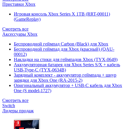
Приставки Xbox
Игровая консоль Xbox Series X 1TB (RRT-00011)
(GameReplay)
Смотреть все
Аксессуары Xbox
Беспроводной геймпад Carbon (Black) для Xbox
Беспроводной геймпад для Xbox (красный) (QAU-
00012)
Накладки на стики для геймпадов Xbox (TYX-0649)
Аккумуляторная батарея для Xbox Series S/X + кабель
USB-Type-C (TYX-0634B)
Зарядный комплект - аккумулятор геймпада + шнур
зарядки для Xbox One (RA-2015-2)
Оригинальный аккумулятор + USB-C кабель для Xbox
One (S model-1727)
Смотреть все
Switch
Лидеры продаж