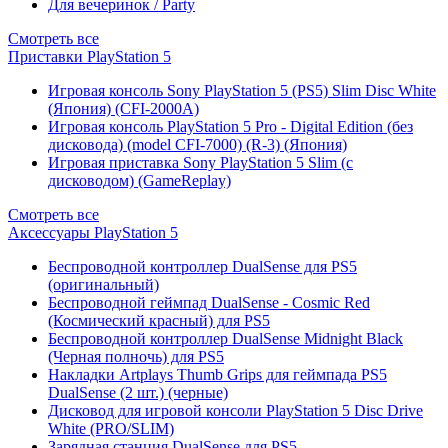
Для вечеринок / Party
Смотреть все
Приставки PlayStation 5
Игровая консоль Sony PlayStation 5 (PS5) Slim Disc White
(Япония) (CFI-2000A)
Игровая консоль PlayStation 5 Pro - Digital Edition (без
дисковода) (model CFI-7000) (R-3) (Япония)
Игровая приставка Sony PlayStation 5 Slim (с
дисководом) (GameReplay)
Смотреть все
Аксессуары PlayStation 5
Беспроводной контроллер DualSense для PS5
(оригинальный)
Беспроводной геймпад DualSense - Cosmic Red
(Космический красный) для PS5
Беспроводной контроллер DualSense Midnight Black
(Черная полночь) для PS5
Накладки Artplays Thumb Grips для геймпада PS5
DualSense (2 шт.) (черные)
Дисковод для игровой консоли PlayStation 5 Disc Drive
White (PRO/SLIM)
Зарядная станция DualSense для PS5