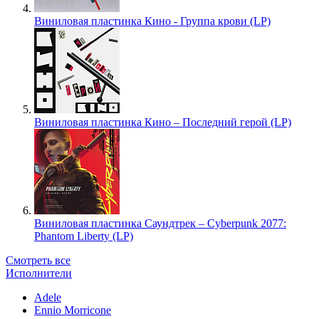
Виниловая пластинка Кино - Группа крови (LP)
Виниловая пластинка Кино – Последний герой (LP)
Виниловая пластинка Саундтрек – Cyberpunk 2077:
Phantom Liberty (LP)
Смотреть все
Исполнители
Adele
Ennio Morricone