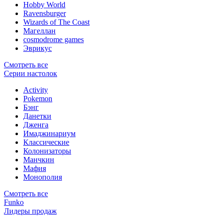
Hobby World
Ravensburger
Wizards of The Coast
Магеллан
сosmodrome games
Эврикус
Смотреть все
Серии настолок
Activity
Pokemon
Бэнг
Данетки
Дженга
Имаджинариум
Классические
Колонизаторы
Манчкин
Мафия
Монополия
Смотреть все
Funko
Лидеры продаж