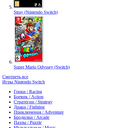
Stray (Nintendo Switch)
Super Mario Odyssey (Switch)
Смотреть все
Игры Nintendo Switch
Гонки / Racing
Боевик / Action
Стратегии / Strategy
Драки / Fighting
Приключения / Adventure
Бродилки / Arcade
Пазлы / Puzzle
Музыкальные / Music