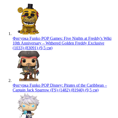
Фигурка Funko POP Games: Five Nights at Freddy's Wiki
10th Anniversary – Withered Golden Freddy Exclusive
(1033) (83091) (9,5 см)
Фигурка Funko POP Disney: Pirates of the Caribbean –
Captain Jack Sparrow (FS) (1482) (81940) (9,5 см)