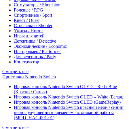
Симуляторы / Simulator
Ролевые / RPG
Спортивные / Sport
Квест / Quest
Стрелялки / Shooter
Ужасы / Horror
Игры для детей
Детективы / Detective
Экономические / Economic
Платформер / Platformer
Для вечеринок / Party
Конструктор
Смотреть все
Приставки Nintendo Switch
Игровая консоль Nintendo Switch OLED – Red / Blue
(Красно / Синяя)
Игровая консоль Nintendo Switch OLED – White (Белая)
Игровая консоль Nintendo Switch OLED (GameReplay)
Игровая консоль Nintendo Switch красный неон / синий
неон с улучшенным временем автономной работы
(MOD. HAC-001-01)
Смотреть все