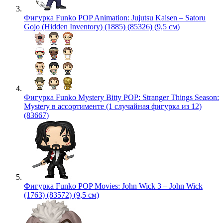
Фигурка Funko POP Animation: Jujutsu Kaisen – Satoru
Gojo (Hidden Inventory) (1885) (85326) (9,5 см)
Фигурка Funko Mystery Bitty POP: Stranger Things Season:
Mystery в ассортименте (1 случайная фигурка из 12)
(83667)
Фигурка Funko POP Movies: John Wick 3 – John Wick
(1763) (83572) (9,5 см)