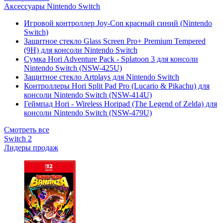
Аксессуары Nintendo Switch
Игровой контроллер Joy-Con красный синий (Nintendo
Switch)
Защитное стекло Glass Screen Pro+ Premium Tempered
(9H) для консоли Nintendo Switch
Сумка Hori Adventure Pack - Splatoon 3 для консоли
Nintendo Switch (NSW-425U)
Защитное стекло Artplays для Nintendo Switch
Контроллеры Hori Split Pad Pro (Lucario & Pikachu) для
консоли Nintendo Switch (NSW-414U)
Геймпад Hori - Wireless Horipad (The Legend of Zelda) для
консоли Nintendo Switch (NSW-479U)
Смотреть все
Switch 2
Лидеры продаж