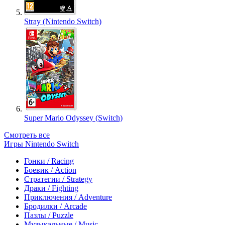
Stray (Nintendo Switch)
Super Mario Odyssey (Switch)
Смотреть все
Игры Nintendo Switch
Гонки / Racing
Боевик / Action
Стратегии / Strategy
Драки / Fighting
Приключения / Adventure
Бродилки / Arcade
Пазлы / Puzzle
Музыкальные / Music