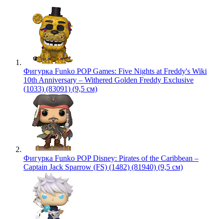
Фигурка Funko POP Games: Five Nights at Freddy's Wiki
10th Anniversary – Withered Golden Freddy Exclusive
(1033) (83091) (9,5 см)
Фигурка Funko POP Disney: Pirates of the Caribbean –
Captain Jack Sparrow (FS) (1482) (81940) (9,5 см)