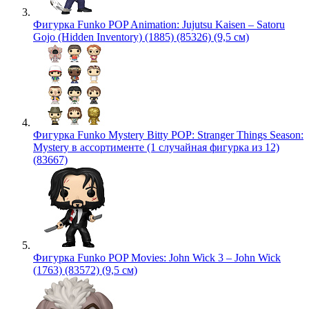
Фигурка Funko POP Animation: Jujutsu Kaisen – Satoru
Gojo (Hidden Inventory) (1885) (85326) (9,5 см)
Фигурка Funko Mystery Bitty POP: Stranger Things Season:
Mystery в ассортименте (1 случайная фигурка из 12)
(83667)
Фигурка Funko POP Movies: John Wick 3 – John Wick
(1763) (83572) (9,5 см)