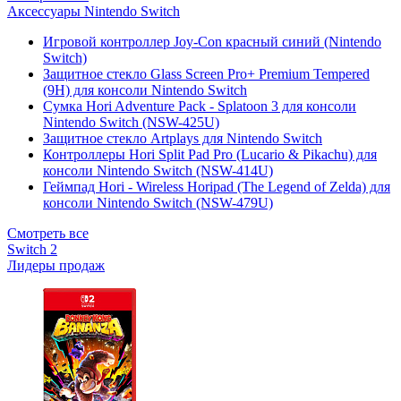
Аксессуары Nintendo Switch
Игровой контроллер Joy-Con красный синий (Nintendo
Switch)
Защитное стекло Glass Screen Pro+ Premium Tempered
(9H) для консоли Nintendo Switch
Сумка Hori Adventure Pack - Splatoon 3 для консоли
Nintendo Switch (NSW-425U)
Защитное стекло Artplays для Nintendo Switch
Контроллеры Hori Split Pad Pro (Lucario & Pikachu) для
консоли Nintendo Switch (NSW-414U)
Геймпад Hori - Wireless Horipad (The Legend of Zelda) для
консоли Nintendo Switch (NSW-479U)
Смотреть все
Switch 2
Лидеры продаж