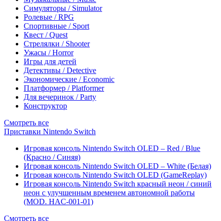
Симуляторы / Simulator
Ролевые / RPG
Спортивные / Sport
Квест / Quest
Стрелялки / Shooter
Ужасы / Horror
Игры для детей
Детективы / Detective
Экономические / Economic
Платформер / Platformer
Для вечеринок / Party
Конструктор
Смотреть все
Приставки Nintendo Switch
Игровая консоль Nintendo Switch OLED – Red / Blue
(Красно / Синяя)
Игровая консоль Nintendo Switch OLED – White (Белая)
Игровая консоль Nintendo Switch OLED (GameReplay)
Игровая консоль Nintendo Switch красный неон / синий
неон с улучшенным временем автономной работы
(MOD. HAC-001-01)
Смотреть все