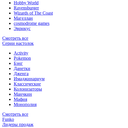
Hobby World
Ravensburger
Wizards of The Coast
Магеллан
сosmodrome games
Эврикус
Смотреть все
Серии настолок
Activity
Pokemon
Бэнг
Данетки
Дженга
Имаджинариум
Классические
Колонизаторы
Манчкин
Мафия
Монополия
Смотреть все
Funko
Лидеры продаж