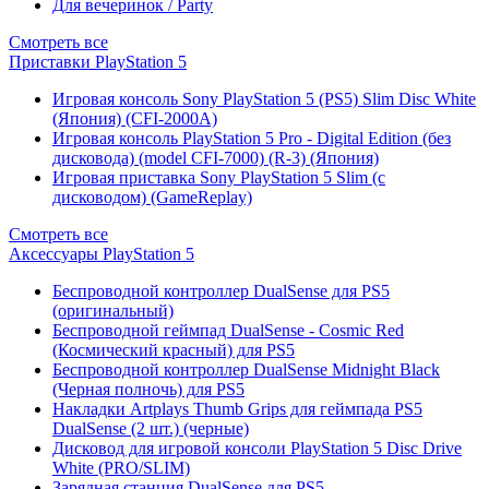
Для вечеринок / Party
Смотреть все
Приставки PlayStation 5
Игровая консоль Sony PlayStation 5 (PS5) Slim Disc White
(Япония) (CFI-2000A)
Игровая консоль PlayStation 5 Pro - Digital Edition (без
дисковода) (model CFI-7000) (R-3) (Япония)
Игровая приставка Sony PlayStation 5 Slim (с
дисководом) (GameReplay)
Смотреть все
Аксессуары PlayStation 5
Беспроводной контроллер DualSense для PS5
(оригинальный)
Беспроводной геймпад DualSense - Cosmic Red
(Космический красный) для PS5
Беспроводной контроллер DualSense Midnight Black
(Черная полночь) для PS5
Накладки Artplays Thumb Grips для геймпада PS5
DualSense (2 шт.) (черные)
Дисковод для игровой консоли PlayStation 5 Disc Drive
White (PRO/SLIM)
Зарядная станция DualSense для PS5