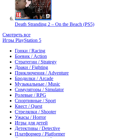
Death Stranding 2 – On the Beach (PS5)
Смотреть все
Игры PlayStation 5
Гонки / Racing
Боевик / Action
Стратегии / Strategy
Драки / Fighting
Приключения / Adventure
Бродилки / Arcade
Музыкальные / Music
Симуляторы / Simulator
Ролевые / RPG
Спортивные / Sport
Квест / Quest
Стрелялки / Shooter
Ужасы / Horror
Игры для детей
Детективы / Detective
Платформер / Platformer