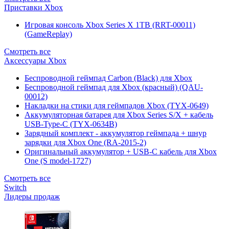
Приставки Xbox
Игровая консоль Xbox Series X 1TB (RRT-00011)
(GameReplay)
Смотреть все
Аксессуары Xbox
Беспроводной геймпад Carbon (Black) для Xbox
Беспроводной геймпад для Xbox (красный) (QAU-
00012)
Накладки на стики для геймпадов Xbox (TYX-0649)
Аккумуляторная батарея для Xbox Series S/X + кабель
USB-Type-C (TYX-0634B)
Зарядный комплект - аккумулятор геймпада + шнур
зарядки для Xbox One (RA-2015-2)
Оригинальный аккумулятор + USB-C кабель для Xbox
One (S model-1727)
Смотреть все
Switch
Лидеры продаж