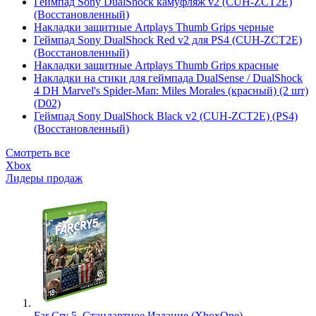
Геймпад Sony DualShock камуфляж v2 (CUH-ZCT2E)
(Восстановленный)
Накладки защитные Artplays Thumb Grips черные
Геймпад Sony DualShock Red v2 для PS4 (CUH-ZCT2E)
(Восстановленный)
Накладки защитные Artplays Thumb Grips красные
Накладки на стики для геймпада DualSense / DualShock
4 DH Marvel's Spider-Man: Miles Morales (красный) (2 шт)
(D02)
Геймпад Sony DualShock Black v2 (CUH-ZCT2E) (PS4)
(Восстановленный)
Смотреть все
Xbox
Лидеры продаж
Far Cry 5. Стандартное Издание (XboxOne)