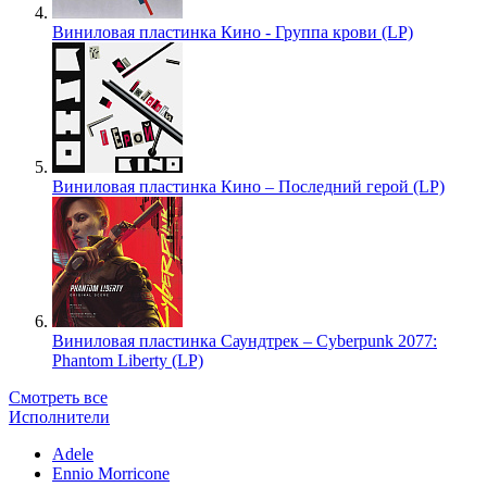
Виниловая пластинка Кино - Группа крови (LP)
Виниловая пластинка Кино – Последний герой (LP)
Виниловая пластинка Саундтрек – Cyberpunk 2077:
Phantom Liberty (LP)
Смотреть все
Исполнители
Adele
Ennio Morricone