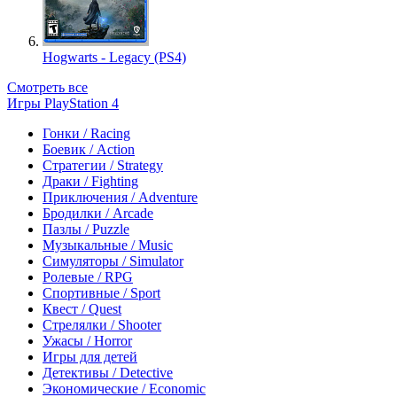
Hogwarts - Legacy (PS4)
Смотреть все
Игры PlayStation 4
Гонки / Racing
Боевик / Action
Стратегии / Strategy
Драки / Fighting
Приключения / Adventure
Бродилки / Arcade
Пазлы / Puzzle
Музыкальные / Music
Симуляторы / Simulator
Ролевые / RPG
Спортивные / Sport
Квест / Quest
Стрелялки / Shooter
Ужасы / Horror
Игры для детей
Детективы / Detective
Экономические / Economic