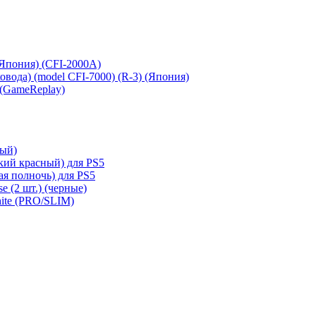
 (Япония) (CFI-2000A)
сковода) (model CFI-7000) (R-3) (Япония)
 (GameReplay)
ный)
кий красный) для PS5
ая полночь) для PS5
e (2 шт.) (черные)
hite (PRO/SLIM)