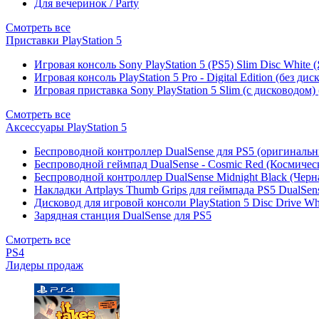
Для вечеринок / Party
Смотреть все
Приставки PlayStation 5
Игровая консоль Sony PlayStation 5 (PS5) Slim Disc White
Игровая консоль PlayStation 5 Pro - Digital Edition (без ди
Игровая приставка Sony PlayStation 5 Slim (с дисководом)
Смотреть все
Аксессуары PlayStation 5
Беспроводной контроллер DualSense для PS5 (оригиналь
Беспроводной геймпад DualSense - Cosmic Red (Космичес
Беспроводной контроллер DualSense Midnight Black (Черн
Накладки Artplays Thumb Grips для геймпада PS5 DualSens
Дисковод для игровой консоли PlayStation 5 Disc Drive W
Зарядная станция DualSense для PS5
Смотреть все
PS4
Лидеры продаж