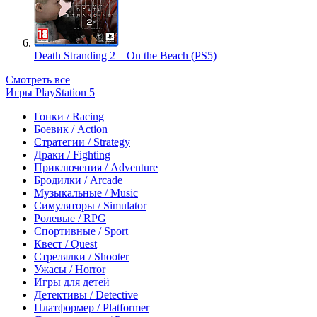
Death Stranding 2 – On the Beach (PS5)
Смотреть все
Игры PlayStation 5
Гонки / Racing
Боевик / Action
Стратегии / Strategy
Драки / Fighting
Приключения / Adventure
Бродилки / Arcade
Музыкальные / Music
Симуляторы / Simulator
Ролевые / RPG
Спортивные / Sport
Квест / Quest
Стрелялки / Shooter
Ужасы / Horror
Игры для детей
Детективы / Detective
Платформер / Platformer