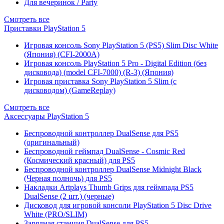
Для вечеринок / Party
Смотреть все
Приставки PlayStation 5
Игровая консоль Sony PlayStation 5 (PS5) Slim Disc White
(Япония) (CFI-2000A)
Игровая консоль PlayStation 5 Pro - Digital Edition (без
дисковода) (model CFI-7000) (R-3) (Япония)
Игровая приставка Sony PlayStation 5 Slim (с
дисководом) (GameReplay)
Смотреть все
Аксессуары PlayStation 5
Беспроводной контроллер DualSense для PS5
(оригинальный)
Беспроводной геймпад DualSense - Cosmic Red
(Космический красный) для PS5
Беспроводной контроллер DualSense Midnight Black
(Черная полночь) для PS5
Накладки Artplays Thumb Grips для геймпада PS5
DualSense (2 шт.) (черные)
Дисковод для игровой консоли PlayStation 5 Disc Drive
White (PRO/SLIM)
Зарядная станция DualSense для PS5