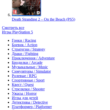
Death Stranding 2 – On the Beach (PS5)
Смотреть все
Игры PlayStation 5
Гонки / Racing
Боевик / Action
Стратегии / Strategy
Драки / Fighting
Приключения / Adventure
Бродилки / Arcade
Музыкальные / Music
Симуляторы / Simulator
Ролевые / RPG
Спортивные / Sport
Квест / Quest
Стрелялки / Shooter
Ужасы / Horror
Игры для детей
Детективы / Detective
Платформер / Platformer