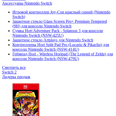
Аксессуары Nintendo Switch
Игровой контроллер Joy-Con красный синий (Nintendo
Switch)
Защитное стекло Glass Screen Pro+ Premium Tempered
(9H) для консоли Nintendo Switch
Сумка Hori Adventure Pack - Splatoon 3 для консоли
Nintendo Switch (NSW-425U)
Защитное стекло Artplays для Nintendo Switch
Контроллеры Hori Split Pad Pro (Lucario & Pikachu) для
консоли Nintendo Switch (NSW-414U)
Геймпад Hori - Wireless Horipad (The Legend of Zelda) для
консоли Nintendo Switch (NSW-479U)
Смотреть все
Switch 2
Лидеры продаж