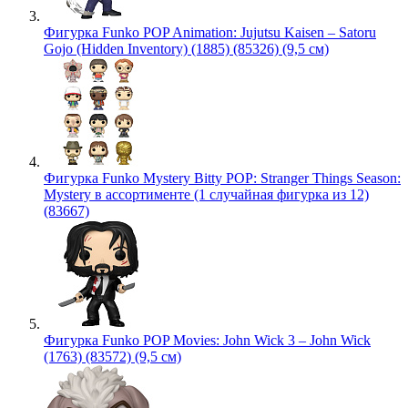
Фигурка Funko POP Animation: Jujutsu Kaisen – Satoru
Gojo (Hidden Inventory) (1885) (85326) (9,5 см)
Фигурка Funko Mystery Bitty POP: Stranger Things Season:
Mystery в ассортименте (1 случайная фигурка из 12)
(83667)
Фигурка Funko POP Movies: John Wick 3 – John Wick
(1763) (83572) (9,5 см)