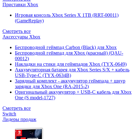
Приставки Xbox
Игровая консоль Xbox Series X 1TB (RRT-00011)
(GameReplay)
Смотреть все
Аксессуары Xbox
Беспроводной геймпад Carbon (Black) для Xbox
Беспроводной геймпад для Xbox (красный) (QAU-
00012)
Накладки на стики для геймпадов Xbox (TYX-0649)
Аккумуляторная батарея для Xbox Series S/X + кабель
USB-Type-C (TYX-0634B)
Зарядный комплект - аккумулятор геймпада + шнур
зарядки для Xbox One (RA-2015-2)
Оригинальный аккумулятор + USB-C кабель для Xbox
One (S model-1727)
Смотреть все
Switch
Лидеры продаж