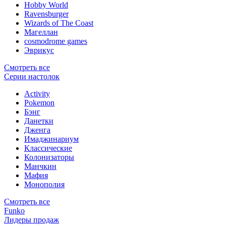
Hobby World
Ravensburger
Wizards of The Coast
Магеллан
сosmodrome games
Эврикус
Смотреть все
Серии настолок
Activity
Pokemon
Бэнг
Данетки
Дженга
Имаджинариум
Классические
Колонизаторы
Манчкин
Мафия
Монополия
Смотреть все
Funko
Лидеры продаж