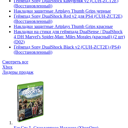
Геймпад Sony DualShock камуфляж v2 (CUH-ZCT2E)
(Восстановленный)
Накладки защитные Artplays Thumb Grips черные
Геймпад Sony DualShock Red v2 для PS4 (CUH-ZCT2E)
(Восстановленный)
Накладки защитные Artplays Thumb Grips красные
Накладки на стики для геймпада DualSense / DualShock
4 DH Marvel's Spider-Man: Miles Morales (красный) (2 шт)
(D02)
Геймпад Sony DualShock Black v2 (CUH-ZCT2E) (PS4)
(Восстановленный)
Смотреть все
Xbox
Лидеры продаж
Far Cry 5. Стандартное Издание (XboxOne)