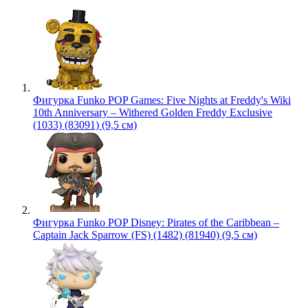
Фигурка Funko POP Games: Five Nights at Freddy's Wiki
10th Anniversary – Withered Golden Freddy Exclusive
(1033) (83091) (9,5 см)
Фигурка Funko POP Disney: Pirates of the Caribbean –
Captain Jack Sparrow (FS) (1482) (81940) (9,5 см)