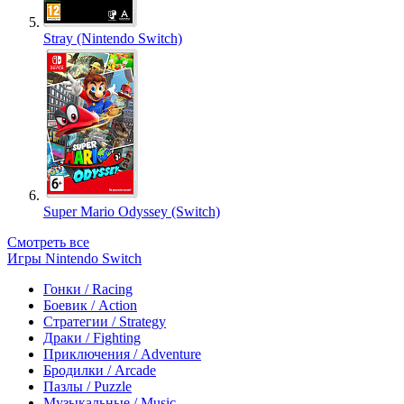
Stray (Nintendo Switch)
Super Mario Odyssey (Switch)
Смотреть все
Игры Nintendo Switch
Гонки / Racing
Боевик / Action
Стратегии / Strategy
Драки / Fighting
Приключения / Adventure
Бродилки / Arcade
Пазлы / Puzzle
Музыкальные / Music