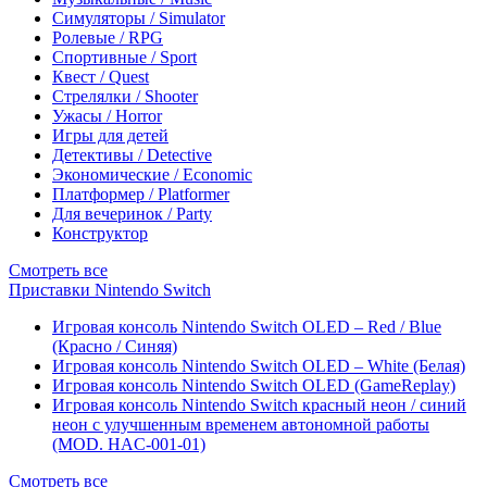
Симуляторы / Simulator
Ролевые / RPG
Спортивные / Sport
Квест / Quest
Стрелялки / Shooter
Ужасы / Horror
Игры для детей
Детективы / Detective
Экономические / Economic
Платформер / Platformer
Для вечеринок / Party
Конструктор
Смотреть все
Приставки Nintendo Switch
Игровая консоль Nintendo Switch OLED – Red / Blue
(Красно / Синяя)
Игровая консоль Nintendo Switch OLED – White (Белая)
Игровая консоль Nintendo Switch OLED (GameReplay)
Игровая консоль Nintendo Switch красный неон / синий
неон с улучшенным временем автономной работы
(MOD. HAC-001-01)
Смотреть все