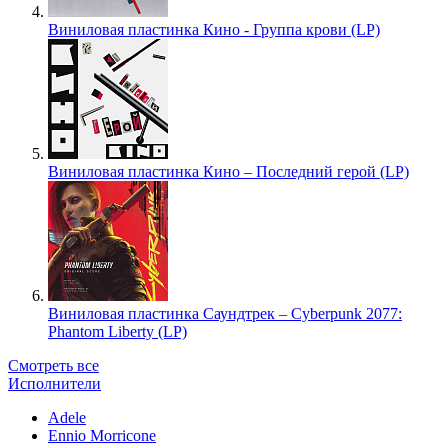
Виниловая пластинка Кино - Группа крови (LP)
Виниловая пластинка Кино – Последний герой (LP)
Виниловая пластинка Саундтрек – Cyberpunk 2077:
Phantom Liberty (LP)
Смотреть все
Исполнители
Adele
Ennio Morricone