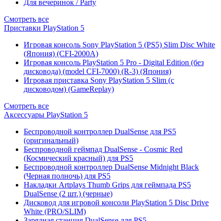
Для вечеринок / Party
Смотреть все
Приставки PlayStation 5
Игровая консоль Sony PlayStation 5 (PS5) Slim Disc White
(Япония) (CFI-2000A)
Игровая консоль PlayStation 5 Pro - Digital Edition (без
дисковода) (model CFI-7000) (R-3) (Япония)
Игровая приставка Sony PlayStation 5 Slim (с
дисководом) (GameReplay)
Смотреть все
Аксессуары PlayStation 5
Беспроводной контроллер DualSense для PS5
(оригинальный)
Беспроводной геймпад DualSense - Cosmic Red
(Космический красный) для PS5
Беспроводной контроллер DualSense Midnight Black
(Черная полночь) для PS5
Накладки Artplays Thumb Grips для геймпада PS5
DualSense (2 шт.) (черные)
Дисковод для игровой консоли PlayStation 5 Disc Drive
White (PRO/SLIM)
Зарядная станция DualSense для PS5