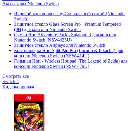
Аксессуары Nintendo Switch
Игровой контроллер Joy-Con красный синий (Nintendo
Switch)
Защитное стекло Glass Screen Pro+ Premium Tempered
(9H) для консоли Nintendo Switch
Сумка Hori Adventure Pack - Splatoon 3 для консоли
Nintendo Switch (NSW-425U)
Защитное стекло Artplays для Nintendo Switch
Контроллеры Hori Split Pad Pro (Lucario & Pikachu) для
консоли Nintendo Switch (NSW-414U)
Геймпад Hori - Wireless Horipad (The Legend of Zelda) для
консоли Nintendo Switch (NSW-479U)
Смотреть все
Switch 2
Лидеры продаж