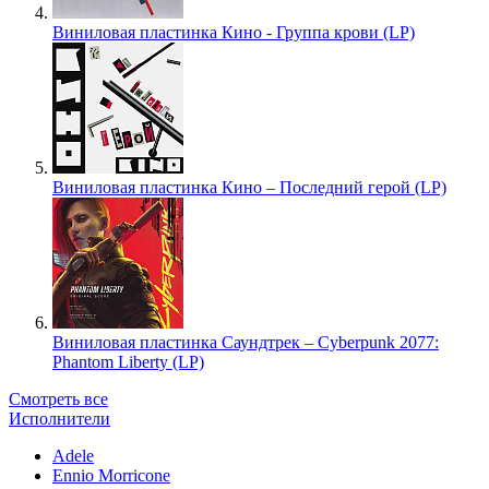
Виниловая пластинка Кино - Группа крови (LP)
Виниловая пластинка Кино – Последний герой (LP)
Виниловая пластинка Саундтрек – Cyberpunk 2077:
Phantom Liberty (LP)
Смотреть все
Исполнители
Adele
Ennio Morricone