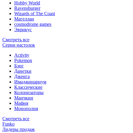
Hobby World
Ravensburger
Wizards of The Coast
Магеллан
сosmodrome games
Эврикус
Смотреть все
Серии настолок
Activity
Pokemon
Бэнг
Данетки
Дженга
Имаджинариум
Классические
Колонизаторы
Манчкин
Мафия
Монополия
Смотреть все
Funko
Лидеры продаж