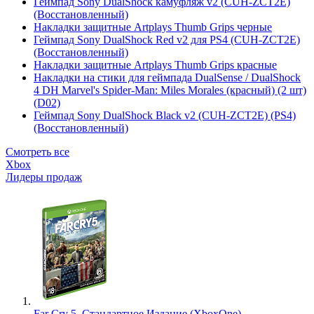
Геймпад Sony DualShock камуфляж v2 (CUH-ZCT2E)
(Восстановленный)
Накладки защитные Artplays Thumb Grips черные
Геймпад Sony DualShock Red v2 для PS4 (CUH-ZCT2E)
(Восстановленный)
Накладки защитные Artplays Thumb Grips красные
Накладки на стики для геймпада DualSense / DualShock
4 DH Marvel's Spider-Man: Miles Morales (красный) (2 шт)
(D02)
Геймпад Sony DualShock Black v2 (CUH-ZCT2E) (PS4)
(Восстановленный)
Смотреть все
Xbox
Лидеры продаж
Far Cry 5. Стандартное Издание (XboxOne)