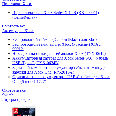
Приставки Xbox
Игровая консоль Xbox Series X 1TB (RRT-00011)
(GameReplay)
Смотреть все
Аксессуары Xbox
Беспроводной геймпад Carbon (Black) для Xbox
Беспроводной геймпад для Xbox (красный) (QAU-
00012)
Накладки на стики для геймпадов Xbox (TYX-0649)
Аккумуляторная батарея для Xbox Series S/X + кабель
USB-Type-C (TYX-0634B)
Зарядный комплект - аккумулятор геймпада + шнур
зарядки для Xbox One (RA-2015-2)
Оригинальный аккумулятор + USB-C кабель для Xbox
One (S model-1727)
Смотреть все
Switch
Лидеры продаж