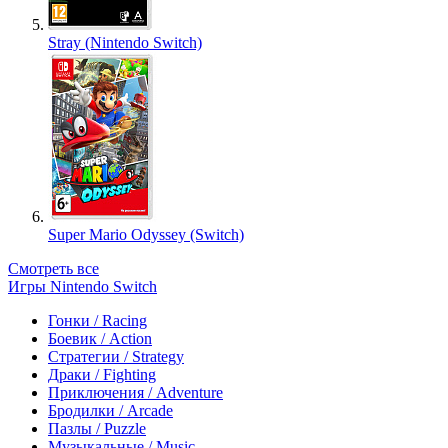
Stray (Nintendo Switch)
Super Mario Odyssey (Switch)
Смотреть все
Игры Nintendo Switch
Гонки / Racing
Боевик / Action
Стратегии / Strategy
Драки / Fighting
Приключения / Adventure
Бродилки / Arcade
Пазлы / Puzzle
Музыкальные / Music