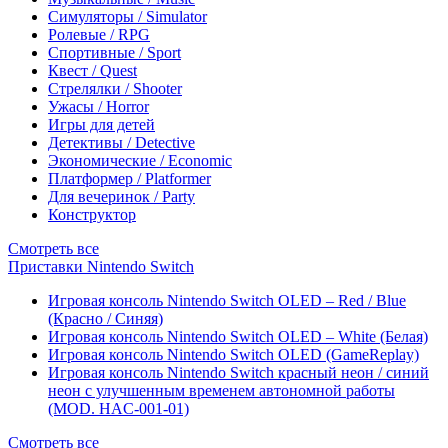
Симуляторы / Simulator
Ролевые / RPG
Спортивные / Sport
Квест / Quest
Стрелялки / Shooter
Ужасы / Horror
Игры для детей
Детективы / Detective
Экономические / Economic
Платформер / Platformer
Для вечеринок / Party
Конструктор
Смотреть все
Приставки Nintendo Switch
Игровая консоль Nintendo Switch OLED – Red / Blue
(Красно / Синяя)
Игровая консоль Nintendo Switch OLED – White (Белая)
Игровая консоль Nintendo Switch OLED (GameReplay)
Игровая консоль Nintendo Switch красный неон / синий
неон с улучшенным временем автономной работы
(MOD. HAC-001-01)
Смотреть все