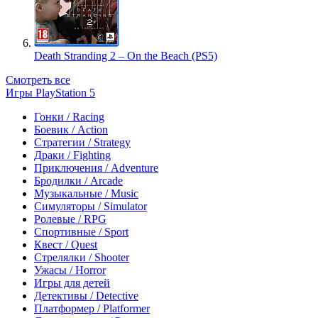
Death Stranding 2 – On the Beach (PS5)
Смотреть все
Игры PlayStation 5
Гонки / Racing
Боевик / Action
Стратегии / Strategy
Драки / Fighting
Приключения / Adventure
Бродилки / Arcade
Музыкальные / Music
Симуляторы / Simulator
Ролевые / RPG
Спортивные / Sport
Квест / Quest
Стрелялки / Shooter
Ужасы / Horror
Игры для детей
Детективы / Detective
Платформер / Platformer