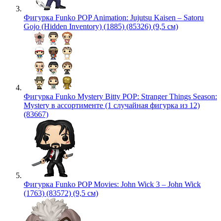
Фигурка Funko POP Animation: Jujutsu Kaisen – Satoru
Gojo (Hidden Inventory) (1885) (85326) (9,5 см)
Фигурка Funko Mystery Bitty POP: Stranger Things Season:
Mystery в ассортименте (1 случайная фигурка из 12)
(83667)
Фигурка Funko POP Movies: John Wick 3 – John Wick
(1763) (83572) (9,5 см)