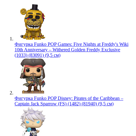
Фигурка Funko POP Games: Five Nights at Freddy's Wiki
10th Anniversary – Withered Golden Freddy Exclusive
(1033) (83091) (9,5 см)
Фигурка Funko POP Disney: Pirates of the Caribbean –
Captain Jack Sparrow (FS) (1482) (81940) (9,5 см)