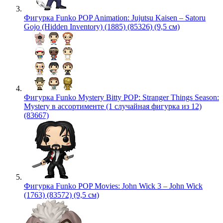
Фигурка Funko POP Animation: Jujutsu Kaisen – Satoru
Gojo (Hidden Inventory) (1885) (85326) (9,5 см)
Фигурка Funko Mystery Bitty POP: Stranger Things Season:
Mystery в ассортименте (1 случайная фигурка из 12)
(83667)
Фигурка Funko POP Movies: John Wick 3 – John Wick
(1763) (83572) (9,5 см)