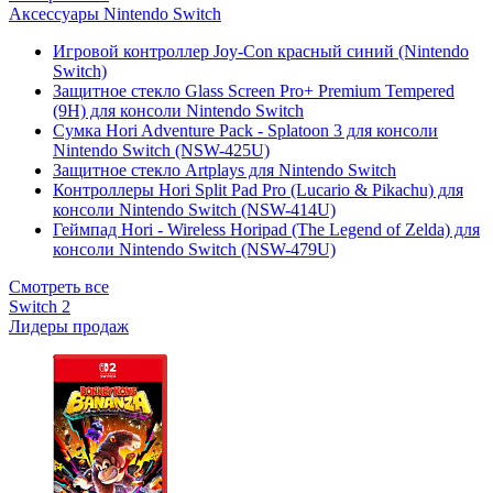
Аксессуары Nintendo Switch
Игровой контроллер Joy-Con красный синий (Nintendo
Switch)
Защитное стекло Glass Screen Pro+ Premium Tempered
(9H) для консоли Nintendo Switch
Сумка Hori Adventure Pack - Splatoon 3 для консоли
Nintendo Switch (NSW-425U)
Защитное стекло Artplays для Nintendo Switch
Контроллеры Hori Split Pad Pro (Lucario & Pikachu) для
консоли Nintendo Switch (NSW-414U)
Геймпад Hori - Wireless Horipad (The Legend of Zelda) для
консоли Nintendo Switch (NSW-479U)
Смотреть все
Switch 2
Лидеры продаж