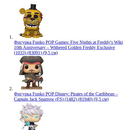
Фигурка Funko POP Games: Five Nights at Freddy's Wiki
10th Anniversary – Withered Golden Freddy Exclusive
(1033) (83091) (9,5 см)
Фигурка Funko POP Disney: Pirates of the Caribbean –
Captain Jack Sparrow (FS) (1482) (81940) (9,5 см)