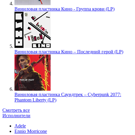
Виниловая пластинка Кино - Группа крови (LP)
Виниловая пластинка Кино – Последний герой (LP)
Виниловая пластинка Саундтрек – Cyberpunk 2077:
Phantom Liberty (LP)
Смотреть все
Исполнители
Adele
Ennio Morricone