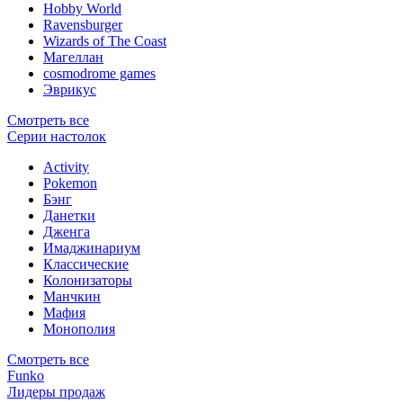
Hobby World
Ravensburger
Wizards of The Coast
Магеллан
сosmodrome games
Эврикус
Смотреть все
Серии настолок
Activity
Pokemon
Бэнг
Данетки
Дженга
Имаджинариум
Классические
Колонизаторы
Манчкин
Мафия
Монополия
Смотреть все
Funko
Лидеры продаж