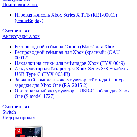
Приставки Xbox
Игровая консоль Xbox Series X 1TB (RRT-00011)
(GameReplay)
Смотреть все
Аксессуары Xbox
Беспроводной геймпад Carbon (Black) для Xbox
Беспроводной геймпад для Xbox (красный) (QAU-
00012)
Накладки на стики для геймпадов Xbox (TYX-0649)
Аккумуляторная батарея для Xbox Series S/X + кабель
USB-Type-C (TYX-0634B)
Зарядный комплект - аккумулятор геймпада + шнур
зарядки для Xbox One (RA-2015-2)
Оригинальный аккумулятор + USB-C кабель для Xbox
One (S model-1727)
Смотреть все
Switch
Лидеры продаж