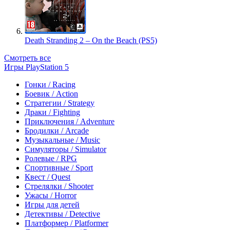
Death Stranding 2 – On the Beach (PS5)
Смотреть все
Игры PlayStation 5
Гонки / Racing
Боевик / Action
Стратегии / Strategy
Драки / Fighting
Приключения / Adventure
Бродилки / Arcade
Музыкальные / Music
Симуляторы / Simulator
Ролевые / RPG
Спортивные / Sport
Квест / Quest
Стрелялки / Shooter
Ужасы / Horror
Игры для детей
Детективы / Detective
Платформер / Platformer