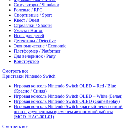
Симуляторы / Simulator
Ролевые / RPG
Спортивные / Sport
Квест / Quest
Стрелялки / Shooter
Ужасы / Horror
Игры для детей
Детективы / Detective
Экономические / Economic
Платформер / Platformer
Для вечеринок / Party
Конструктор
Смотреть все
Приставки Nintendo Switch
Игровая консоль Nintendo Switch OLED – Red / Blue
(Красно / Синяя)
Игровая консоль Nintendo Switch OLED – White (Белая)
Игровая консоль Nintendo Switch OLED (GameReplay)
Игровая консоль Nintendo Switch красный неон / синий
неон с улучшенным временем автономной работы
(MOD. HAC-001-01)
Смотреть все