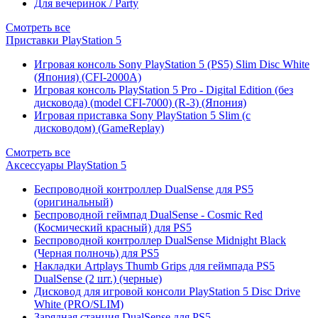
Для вечеринок / Party
Смотреть все
Приставки PlayStation 5
Игровая консоль Sony PlayStation 5 (PS5) Slim Disc White
(Япония) (CFI-2000A)
Игровая консоль PlayStation 5 Pro - Digital Edition (без
дисковода) (model CFI-7000) (R-3) (Япония)
Игровая приставка Sony PlayStation 5 Slim (с
дисководом) (GameReplay)
Смотреть все
Аксессуары PlayStation 5
Беспроводной контроллер DualSense для PS5
(оригинальный)
Беспроводной геймпад DualSense - Cosmic Red
(Космический красный) для PS5
Беспроводной контроллер DualSense Midnight Black
(Черная полночь) для PS5
Накладки Artplays Thumb Grips для геймпада PS5
DualSense (2 шт.) (черные)
Дисковод для игровой консоли PlayStation 5 Disc Drive
White (PRO/SLIM)
Зарядная станция DualSense для PS5