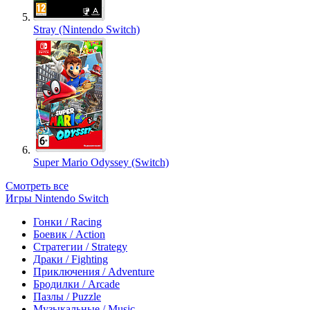
Stray (Nintendo Switch)
Super Mario Odyssey (Switch)
Смотреть все
Игры Nintendo Switch
Гонки / Racing
Боевик / Action
Стратегии / Strategy
Драки / Fighting
Приключения / Adventure
Бродилки / Arcade
Пазлы / Puzzle
Музыкальные / Music