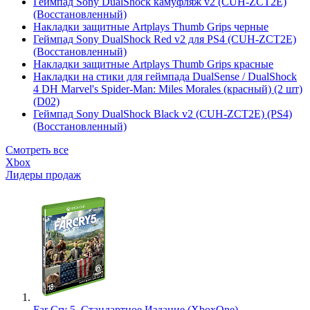
Геймпад Sony DualShock камуфляж v2 (CUH-ZCT2E)
(Восстановленный)
Накладки защитные Artplays Thumb Grips черные
Геймпад Sony DualShock Red v2 для PS4 (CUH-ZCT2E)
(Восстановленный)
Накладки защитные Artplays Thumb Grips красные
Накладки на стики для геймпада DualSense / DualShock
4 DH Marvel's Spider-Man: Miles Morales (красный) (2 шт)
(D02)
Геймпад Sony DualShock Black v2 (CUH-ZCT2E) (PS4)
(Восстановленный)
Смотреть все
Xbox
Лидеры продаж
Far Cry 5. Стандартное Издание (XboxOne)