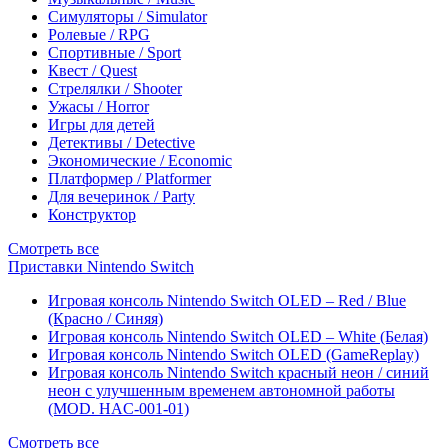
Симуляторы / Simulator
Ролевые / RPG
Спортивные / Sport
Квест / Quest
Стрелялки / Shooter
Ужасы / Horror
Игры для детей
Детективы / Detective
Экономические / Economic
Платформер / Platformer
Для вечеринок / Party
Конструктор
Смотреть все
Приставки Nintendo Switch
Игровая консоль Nintendo Switch OLED – Red / Blue
(Красно / Синяя)
Игровая консоль Nintendo Switch OLED – White (Белая)
Игровая консоль Nintendo Switch OLED (GameReplay)
Игровая консоль Nintendo Switch красный неон / синий
неон с улучшенным временем автономной работы
(MOD. HAC-001-01)
Смотреть все