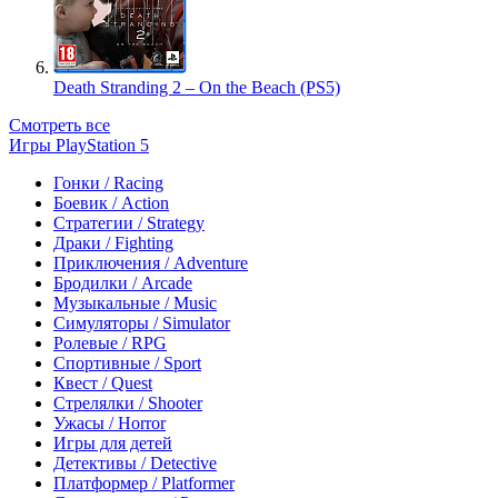
Death Stranding 2 – On the Beach (PS5)
Смотреть все
Игры PlayStation 5
Гонки / Racing
Боевик / Action
Стратегии / Strategy
Драки / Fighting
Приключения / Adventure
Бродилки / Arcade
Музыкальные / Music
Симуляторы / Simulator
Ролевые / RPG
Спортивные / Sport
Квест / Quest
Стрелялки / Shooter
Ужасы / Horror
Игры для детей
Детективы / Detective
Платформер / Platformer