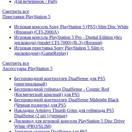
Для вечеринок / Party
Смотреть все
Приставки PlayStation 5
Игровая консоль Sony PlayStation 5 (PS5) Slim Disc White
(Япония) (CFI-2000A)
Игровая консоль PlayStation 5 Pro - Digital Edition (без
дисковода) (model CFI-7000) (R-3) (Япония)
Игровая приставка Sony PlayStation 5 Slim (с
дисководом) (GameReplay)
Смотреть все
Аксессуары PlayStation 5
Беспроводной контроллер DualSense для PS5
(оригинальный)
Беспроводной геймпад DualSense - Cosmic Red
(Космический красный) для PS5
Беспроводной контроллер DualSense Midnight Black
(Черная полночь) для PS5
Накладки Artplays Thumb Grips для геймпада PS5
DualSense (2 шт.) (черные)
Дисковод для игровой консоли PlayStation 5 Disc Drive
White (PRO/SLIM)
Зарядная станция DualSense для PS5