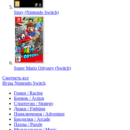
Stray (Nintendo Switch)
Super Mario Odyssey (Switch)
Смотреть все
Игры Nintendo Switch
Гонки / Racing
Боевик / Action
Стратегии / Strategy
Драки / Fighting
Приключения / Adventure
Бродилки / Arcade
Пазлы / Puzzle
Музыкальные / Music