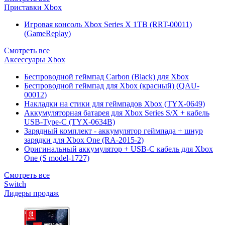
Приставки Xbox
Игровая консоль Xbox Series X 1TB (RRT-00011)
(GameReplay)
Смотреть все
Аксессуары Xbox
Беспроводной геймпад Carbon (Black) для Xbox
Беспроводной геймпад для Xbox (красный) (QAU-
00012)
Накладки на стики для геймпадов Xbox (TYX-0649)
Аккумуляторная батарея для Xbox Series S/X + кабель
USB-Type-C (TYX-0634B)
Зарядный комплект - аккумулятор геймпада + шнур
зарядки для Xbox One (RA-2015-2)
Оригинальный аккумулятор + USB-C кабель для Xbox
One (S model-1727)
Смотреть все
Switch
Лидеры продаж