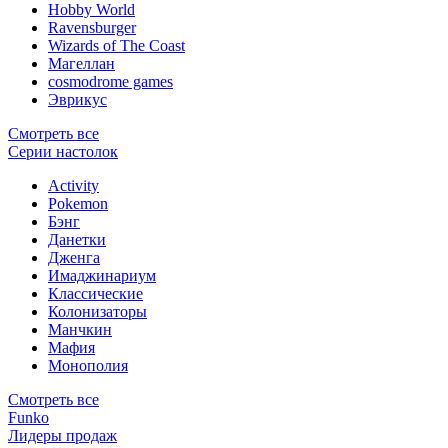
Hobby World
Ravensburger
Wizards of The Coast
Магеллан
сosmodrome games
Эврикус
Смотреть все
Серии настолок
Activity
Pokemon
Бэнг
Данетки
Дженга
Имаджинариум
Классические
Колонизаторы
Манчкин
Мафия
Монополия
Смотреть все
Funko
Лидеры продаж