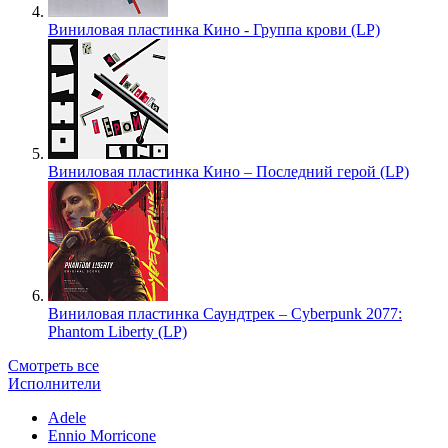
Виниловая пластинка Кино - Группа крови (LP)
Виниловая пластинка Кино – Последний герой (LP)
Виниловая пластинка Саундтрек – Cyberpunk 2077:
Phantom Liberty (LP)
Смотреть все
Исполнители
Adele
Ennio Morricone