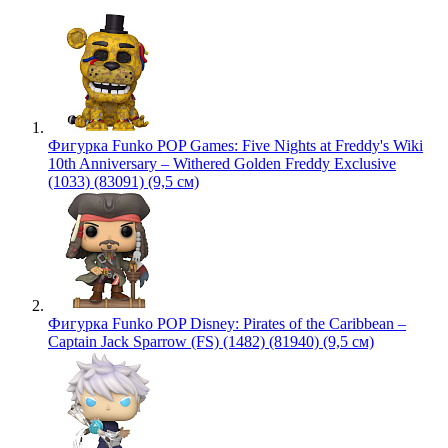
Фигурка Funko POP Games: Five Nights at Freddy's Wiki
10th Anniversary – Withered Golden Freddy Exclusive
(1033) (83091) (9,5 см)
Фигурка Funko POP Disney: Pirates of the Caribbean –
Captain Jack Sparrow (FS) (1482) (81940) (9,5 см)