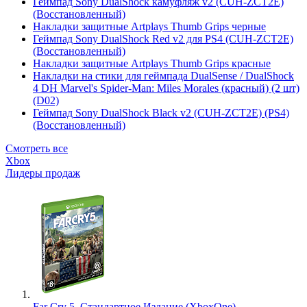
Геймпад Sony DualShock камуфляж v2 (CUH-ZCT2E)
(Восстановленный)
Накладки защитные Artplays Thumb Grips черные
Геймпад Sony DualShock Red v2 для PS4 (CUH-ZCT2E)
(Восстановленный)
Накладки защитные Artplays Thumb Grips красные
Накладки на стики для геймпада DualSense / DualShock
4 DH Marvel's Spider-Man: Miles Morales (красный) (2 шт)
(D02)
Геймпад Sony DualShock Black v2 (CUH-ZCT2E) (PS4)
(Восстановленный)
Смотреть все
Xbox
Лидеры продаж
Far Cry 5. Стандартное Издание (XboxOne)