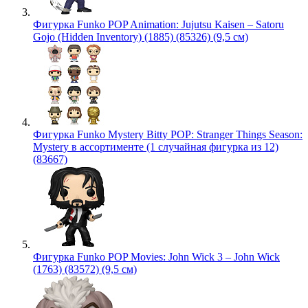
Фигурка Funko POP Animation: Jujutsu Kaisen – Satoru
Gojo (Hidden Inventory) (1885) (85326) (9,5 см)
Фигурка Funko Mystery Bitty POP: Stranger Things Season:
Mystery в ассортименте (1 случайная фигурка из 12)
(83667)
Фигурка Funko POP Movies: John Wick 3 – John Wick
(1763) (83572) (9,5 см)