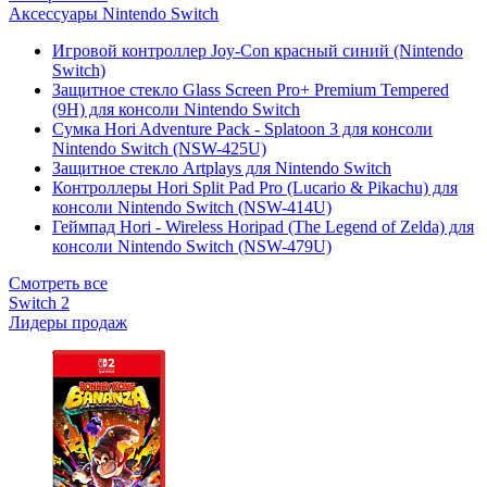
Аксессуары Nintendo Switch
Игровой контроллер Joy-Con красный синий (Nintendo
Switch)
Защитное стекло Glass Screen Pro+ Premium Tempered
(9H) для консоли Nintendo Switch
Сумка Hori Adventure Pack - Splatoon 3 для консоли
Nintendo Switch (NSW-425U)
Защитное стекло Artplays для Nintendo Switch
Контроллеры Hori Split Pad Pro (Lucario & Pikachu) для
консоли Nintendo Switch (NSW-414U)
Геймпад Hori - Wireless Horipad (The Legend of Zelda) для
консоли Nintendo Switch (NSW-479U)
Смотреть все
Switch 2
Лидеры продаж