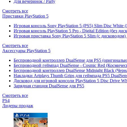
Для вечеринок / Party
Смотреть все
Приставки PlayStation 5
Игровая консоль Sony PlayStation 5 (PS5) Slim Disc White
Игровая консоль PlayStation 5 Pro - Digital Edition (без ди
Игровая приставка Sony PlayStation 5 Slim (с дисководом)
Смотреть все
Аксессуары PlayStation 5
Беспроводной контроллер DualSense для PS5 (оригиналь
Беспроводной геймпад DualSense - Cosmic Red (Космичес
Беспроводной контроллер DualSense Midnight Black (Черн
Накладки Artplays Thumb Grips для геймпада PS5 DualSens
Дисковод для игровой консоли PlayStation 5 Disc Drive W
Зарядная станция DualSense для PS5
Смотреть все
PS4
Лидеры продаж