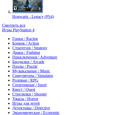
Hogwarts - Legacy (PS4)
Смотреть все
Игры PlayStation 4
Гонки / Racing
Боевик / Action
Стратегии / Strategy
Драки / Fighting
Приключения / Adventure
Бродилки / Arcade
Пазлы / Puzzle
Музыкальные / Music
Симуляторы / Simulator
Ролевые / RPG
Спортивные / Sport
Квест / Quest
Стрелялки / Shooter
Ужасы / Horror
Игры для детей
Детективы / Detective
Экономические / Economic