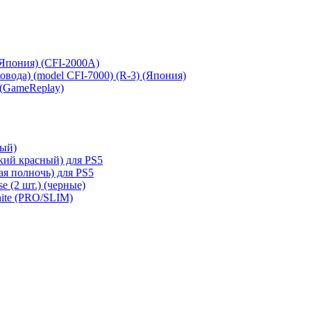
 (Япония) (CFI-2000A)
сковода) (model CFI-7000) (R-3) (Япония)
 (GameReplay)
ный)
кий красный) для PS5
ая полночь) для PS5
e (2 шт.) (черные)
hite (PRO/SLIM)