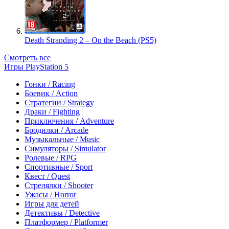
Death Stranding 2 – On the Beach (PS5)
Смотреть все
Игры PlayStation 5
Гонки / Racing
Боевик / Action
Стратегии / Strategy
Драки / Fighting
Приключения / Adventure
Бродилки / Arcade
Музыкальные / Music
Симуляторы / Simulator
Ролевые / RPG
Спортивные / Sport
Квест / Quest
Стрелялки / Shooter
Ужасы / Horror
Игры для детей
Детективы / Detective
Платформер / Platformer