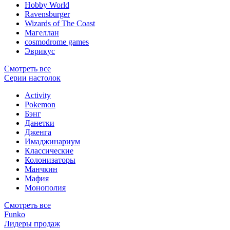
Hobby World
Ravensburger
Wizards of The Coast
Магеллан
сosmodrome games
Эврикус
Смотреть все
Серии настолок
Activity
Pokemon
Бэнг
Данетки
Дженга
Имаджинариум
Классические
Колонизаторы
Манчкин
Мафия
Монополия
Смотреть все
Funko
Лидеры продаж