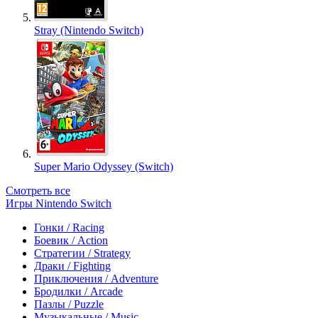
Stray (Nintendo Switch)
Super Mario Odyssey (Switch)
Смотреть все
Игры Nintendo Switch
Гонки / Racing
Боевик / Action
Стратегии / Strategy
Драки / Fighting
Приключения / Adventure
Бродилки / Arcade
Пазлы / Puzzle
Музыкальные / Music