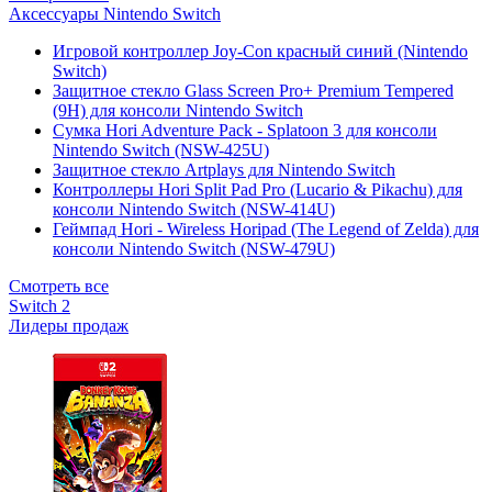
Аксессуары Nintendo Switch
Игровой контроллер Joy-Con красный синий (Nintendo
Switch)
Защитное стекло Glass Screen Pro+ Premium Tempered
(9H) для консоли Nintendo Switch
Сумка Hori Adventure Pack - Splatoon 3 для консоли
Nintendo Switch (NSW-425U)
Защитное стекло Artplays для Nintendo Switch
Контроллеры Hori Split Pad Pro (Lucario & Pikachu) для
консоли Nintendo Switch (NSW-414U)
Геймпад Hori - Wireless Horipad (The Legend of Zelda) для
консоли Nintendo Switch (NSW-479U)
Смотреть все
Switch 2
Лидеры продаж