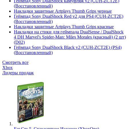
Геймпад Sony DualShock камуфляж v2 (CUH-ZCT2E)
(Восстановленный)
Накладки защитные Artplays Thumb Grips черные
Геймпад Sony DualShock Red v2 для PS4 (CUH-ZCT2E)
(Восстановленный)
Накладки защитные Artplays Thumb Grips красные
Накладки на стики для геймпада DualSense / DualShock
4 DH Marvel's Spider-Man: Miles Morales (красный) (2 шт)
(D02)
Геймпад Sony DualShock Black v2 (CUH-ZCT2E) (PS4)
(Восстановленный)
Смотреть все
Xbox
Лидеры продаж
Far Cry 5. Стандартное Издание (XboxOne)