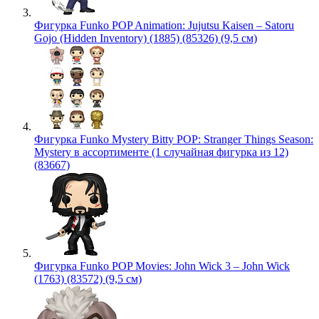
Фигурка Funko POP Animation: Jujutsu Kaisen – Satoru
Gojo (Hidden Inventory) (1885) (85326) (9,5 см)
Фигурка Funko Mystery Bitty POP: Stranger Things Season:
Mystery в ассортименте (1 случайная фигурка из 12)
(83667)
Фигурка Funko POP Movies: John Wick 3 – John Wick
(1763) (83572) (9,5 см)