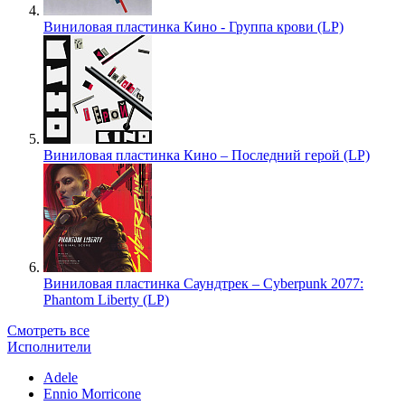
Виниловая пластинка Кино - Группа крови (LP)
Виниловая пластинка Кино – Последний герой (LP)
Виниловая пластинка Саундтрек – Cyberpunk 2077:
Phantom Liberty (LP)
Смотреть все
Исполнители
Adele
Ennio Morricone