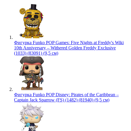
Фигурка Funko POP Games: Five Nights at Freddy's Wiki
10th Anniversary – Withered Golden Freddy Exclusive
(1033) (83091) (9,5 см)
Фигурка Funko POP Disney: Pirates of the Caribbean –
Captain Jack Sparrow (FS) (1482) (81940) (9,5 см)