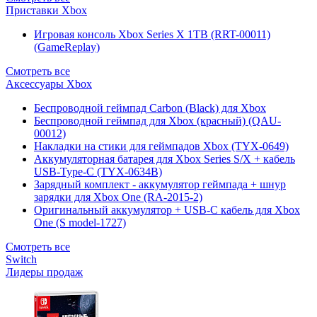
Приставки Xbox
Игровая консоль Xbox Series X 1TB (RRT-00011)
(GameReplay)
Смотреть все
Аксессуары Xbox
Беспроводной геймпад Carbon (Black) для Xbox
Беспроводной геймпад для Xbox (красный) (QAU-
00012)
Накладки на стики для геймпадов Xbox (TYX-0649)
Аккумуляторная батарея для Xbox Series S/X + кабель
USB-Type-C (TYX-0634B)
Зарядный комплект - аккумулятор геймпада + шнур
зарядки для Xbox One (RA-2015-2)
Оригинальный аккумулятор + USB-C кабель для Xbox
One (S model-1727)
Смотреть все
Switch
Лидеры продаж