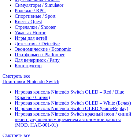
Симуляторы / Simulator
Ролевые / RPG
Спортивные / Sport
Квест / Quest
Стрелялки / Shooter
Ужасы / Horror
Игры для детей
Детективы / Detective
Экономические / Economic
Платформер / Platformer
Для вечеринок / Party
Конструктор
Смотреть все
Приставки Nintendo Switch
Игровая консоль Nintendo Switch OLED – Red / Blue
(Красно / Синяя)
Игровая консоль Nintendo Switch OLED – White (Белая)
Игровая консоль Nintendo Switch OLED (GameReplay)
Игровая консоль Nintendo Switch красный неон / синий
неон с улучшенным временем автономной работы
(MOD. HAC-001-01)
Смотреть все