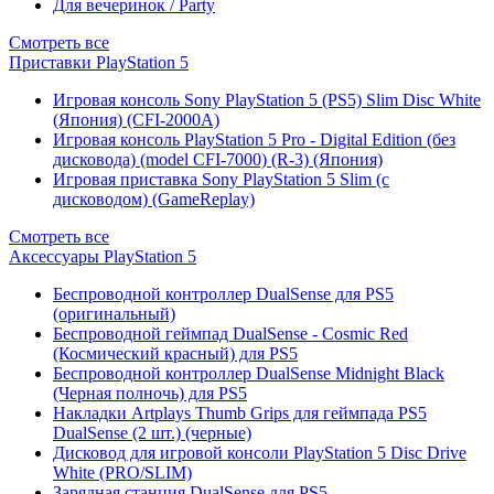
Для вечеринок / Party
Смотреть все
Приставки PlayStation 5
Игровая консоль Sony PlayStation 5 (PS5) Slim Disc White
(Япония) (CFI-2000A)
Игровая консоль PlayStation 5 Pro - Digital Edition (без
дисковода) (model CFI-7000) (R-3) (Япония)
Игровая приставка Sony PlayStation 5 Slim (с
дисководом) (GameReplay)
Смотреть все
Аксессуары PlayStation 5
Беспроводной контроллер DualSense для PS5
(оригинальный)
Беспроводной геймпад DualSense - Cosmic Red
(Космический красный) для PS5
Беспроводной контроллер DualSense Midnight Black
(Черная полночь) для PS5
Накладки Artplays Thumb Grips для геймпада PS5
DualSense (2 шт.) (черные)
Дисковод для игровой консоли PlayStation 5 Disc Drive
White (PRO/SLIM)
Зарядная станция DualSense для PS5