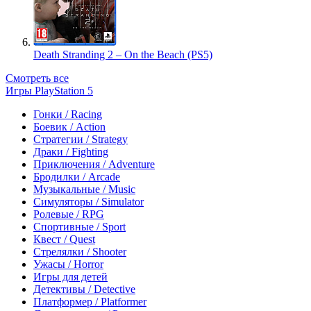
Death Stranding 2 – On the Beach (PS5)
Смотреть все
Игры PlayStation 5
Гонки / Racing
Боевик / Action
Стратегии / Strategy
Драки / Fighting
Приключения / Adventure
Бродилки / Arcade
Музыкальные / Music
Симуляторы / Simulator
Ролевые / RPG
Спортивные / Sport
Квест / Quest
Стрелялки / Shooter
Ужасы / Horror
Игры для детей
Детективы / Detective
Платформер / Platformer