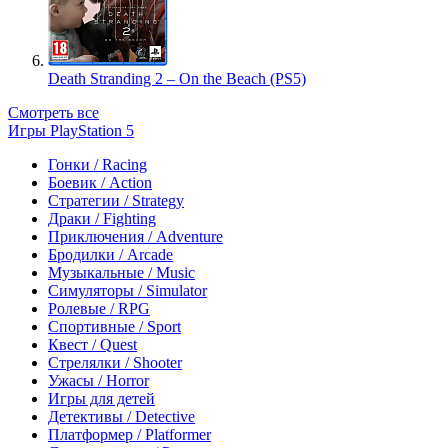
Death Stranding 2 – On the Beach (PS5)
Смотреть все
Игры PlayStation 5
Гонки / Racing
Боевик / Action
Стратегии / Strategy
Драки / Fighting
Приключения / Adventure
Бродилки / Arcade
Музыкальные / Music
Симуляторы / Simulator
Ролевые / RPG
Спортивные / Sport
Квест / Quest
Стрелялки / Shooter
Ужасы / Horror
Игры для детей
Детективы / Detective
Платформер / Platformer