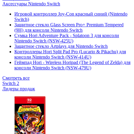
Аксессуары Nintendo Switch
Игровой контроллер Joy-Con красный синий (Nintendo
Switch)
Защитное стекло Glass Screen Pro+ Premium Tempered
(9H) для консоли Nintendo Switch
Сумка Hori Adventure Pack - Splatoon 3 для консоли
Nintendo Switch (NSW-425U)
Защитное стекло Artplays для Nintendo Switch
Контроллеры Hori Split Pad Pro (Lucario & Pikachu) для
консоли Nintendo Switch (NSW-414U)
Геймпад Hori - Wireless Horipad (The Legend of Zelda) для
консоли Nintendo Switch (NSW-479U)
Смотреть все
Switch 2
Лидеры продаж