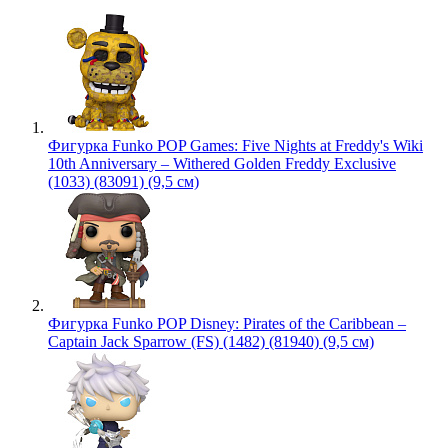
Фигурка Funko POP Games: Five Nights at Freddy's Wiki
10th Anniversary – Withered Golden Freddy Exclusive
(1033) (83091) (9,5 см)
Фигурка Funko POP Disney: Pirates of the Caribbean –
Captain Jack Sparrow (FS) (1482) (81940) (9,5 см)