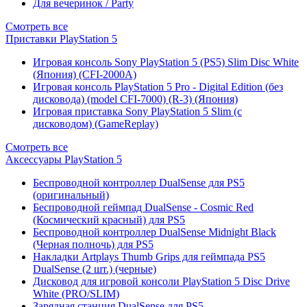
Для вечеринок / Party
Смотреть все
Приставки PlayStation 5
Игровая консоль Sony PlayStation 5 (PS5) Slim Disc White
(Япония) (CFI-2000A)
Игровая консоль PlayStation 5 Pro - Digital Edition (без
дисковода) (model CFI-7000) (R-3) (Япония)
Игровая приставка Sony PlayStation 5 Slim (с
дисководом) (GameReplay)
Смотреть все
Аксессуары PlayStation 5
Беспроводной контроллер DualSense для PS5
(оригинальный)
Беспроводной геймпад DualSense - Cosmic Red
(Космический красный) для PS5
Беспроводной контроллер DualSense Midnight Black
(Черная полночь) для PS5
Накладки Artplays Thumb Grips для геймпада PS5
DualSense (2 шт.) (черные)
Дисковод для игровой консоли PlayStation 5 Disc Drive
White (PRO/SLIM)
Зарядная станция DualSense для PS5