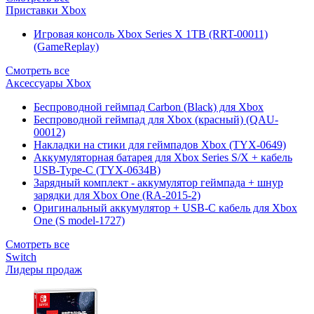
Приставки Xbox
Игровая консоль Xbox Series X 1TB (RRT-00011)
(GameReplay)
Смотреть все
Аксессуары Xbox
Беспроводной геймпад Carbon (Black) для Xbox
Беспроводной геймпад для Xbox (красный) (QAU-
00012)
Накладки на стики для геймпадов Xbox (TYX-0649)
Аккумуляторная батарея для Xbox Series S/X + кабель
USB-Type-C (TYX-0634B)
Зарядный комплект - аккумулятор геймпада + шнур
зарядки для Xbox One (RA-2015-2)
Оригинальный аккумулятор + USB-C кабель для Xbox
One (S model-1727)
Смотреть все
Switch
Лидеры продаж