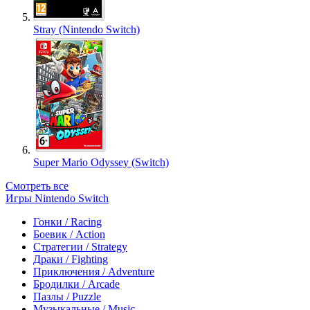
Stray (Nintendo Switch)
Super Mario Odyssey (Switch)
Смотреть все
Игры Nintendo Switch
Гонки / Racing
Боевик / Action
Стратегии / Strategy
Драки / Fighting
Приключения / Adventure
Бродилки / Arcade
Пазлы / Puzzle
Музыкальные / Music