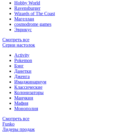
Hobby World
Ravensburger
Wizards of The Coast
Магеллан
сosmodrome games
Эврикус
Смотреть все
Серии настолок
Activity
Pokemon
Бэнг
Данетки
Дженга
Имаджинариум
Классические
Колонизаторы
Манчкин
Мафия
Монополия
Смотреть все
Funko
Лидеры продаж