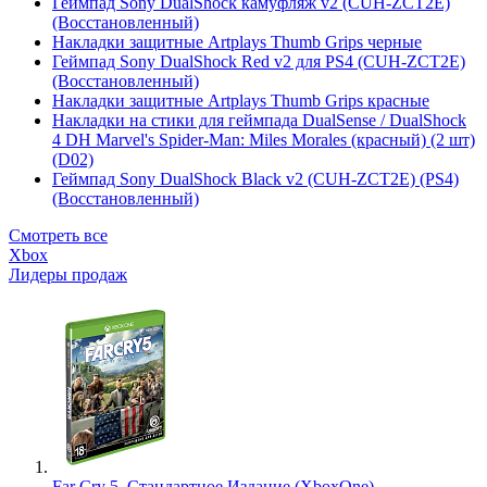
Геймпад Sony DualShock камуфляж v2 (CUH-ZCT2E)
(Восстановленный)
Накладки защитные Artplays Thumb Grips черные
Геймпад Sony DualShock Red v2 для PS4 (CUH-ZCT2E)
(Восстановленный)
Накладки защитные Artplays Thumb Grips красные
Накладки на стики для геймпада DualSense / DualShock
4 DH Marvel's Spider-Man: Miles Morales (красный) (2 шт)
(D02)
Геймпад Sony DualShock Black v2 (CUH-ZCT2E) (PS4)
(Восстановленный)
Смотреть все
Xbox
Лидеры продаж
Far Cry 5. Стандартное Издание (XboxOne)