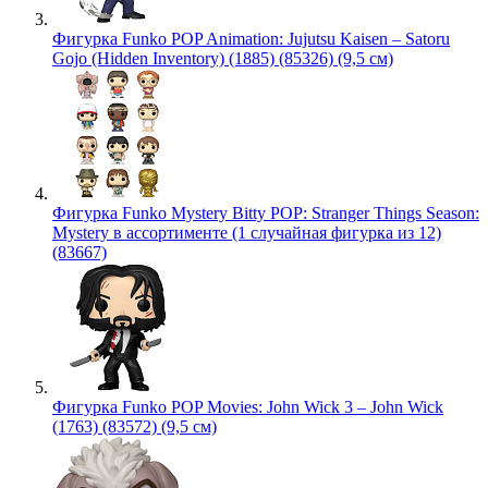
Фигурка Funko POP Animation: Jujutsu Kaisen – Satoru
Gojo (Hidden Inventory) (1885) (85326) (9,5 см)
Фигурка Funko Mystery Bitty POP: Stranger Things Season:
Mystery в ассортименте (1 случайная фигурка из 12)
(83667)
Фигурка Funko POP Movies: John Wick 3 – John Wick
(1763) (83572) (9,5 см)