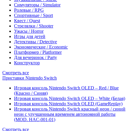
Симуляторы / Simulator
Ролевые / RPG
Спортивные / Sport
Квест / Quest
Стрелялки / Shooter
Ужасы / Horror
Игры для детей
Детективы / Detective
Экономические / Economic
Платформер / Platformer
Для вечеринок / Party
Конструктор
Смотреть все
Приставки Nintendo Switch
Игровая консоль Nintendo Switch OLED – Red / Blue
(Красно / Синяя)
Игровая консоль Nintendo Switch OLED – White (Белая)
Игровая консоль Nintendo Switch OLED (GameReplay)
Игровая консоль Nintendo Switch красный неон / синий
неон с улучшенным временем автономной работы
(MOD. HAC-001-01)
Смотреть все