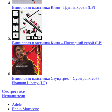
Виниловая пластинка Кино - Группа крови (LP)
Виниловая пластинка Кино – Последний герой (LP)
Виниловая пластинка Саундтрек – Cyberpunk 2077:
Phantom Liberty (LP)
Смотреть все
Исполнители
Adele
Ennio Morricone