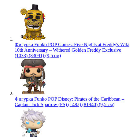
Фигурка Funko POP Games: Five Nights at Freddy's Wiki
10th Anniversary – Withered Golden Freddy Exclusive
(1033) (83091) (9,5 см)
Фигурка Funko POP Disney: Pirates of the Caribbean –
Captain Jack Sparrow (FS) (1482) (81940) (9,5 см)