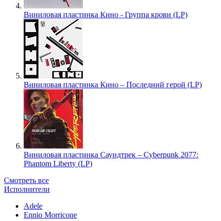
Виниловая пластинка Кино - Группа крови (LP)
Виниловая пластинка Кино – Последний герой (LP)
Виниловая пластинка Саундтрек – Cyberpunk 2077:
Phantom Liberty (LP)
Смотреть все
Исполнители
Adele
Ennio Morricone