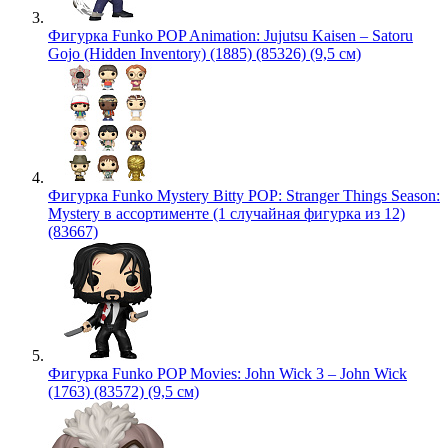
Фигурка Funko POP Animation: Jujutsu Kaisen – Satoru
Gojo (Hidden Inventory) (1885) (85326) (9,5 см)
Фигурка Funko Mystery Bitty POP: Stranger Things Season:
Mystery в ассортименте (1 случайная фигурка из 12)
(83667)
Фигурка Funko POP Movies: John Wick 3 – John Wick
(1763) (83572) (9,5 см)