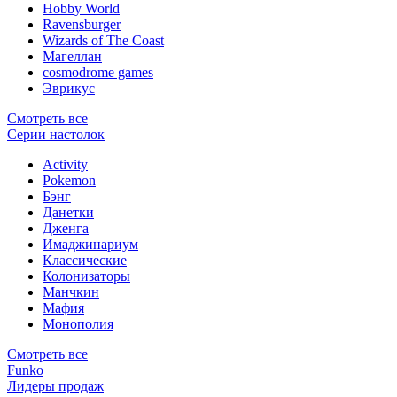
Hobby World
Ravensburger
Wizards of The Coast
Магеллан
сosmodrome games
Эврикус
Смотреть все
Серии настолок
Activity
Pokemon
Бэнг
Данетки
Дженга
Имаджинариум
Классические
Колонизаторы
Манчкин
Мафия
Монополия
Смотреть все
Funko
Лидеры продаж