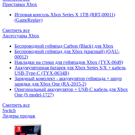
Приставки Xbox
Игровая консоль Xbox Series X 1TB (RRT-00011)
(GameReplay)
Смотреть все
Аксессуары Xbox
Беспроводной геймпад Carbon (Black) для Xbox
Беспроводной геймпад для Xbox (красный) (QAU-
00012)
Накладки на стики для геймпадов Xbox (TYX-0649)
Аккумуляторная батарея для Xbox Series S/X + кабель
USB-Type-C (TYX-0634B)
Зарядный комплект - аккумулятор геймпада + шнур
зарядки для Xbox One (RA-2015-2)
Оригинальный аккумулятор + USB-C кабель для Xbox
One (S model-1727)
Смотреть все
Switch
Лидеры продаж