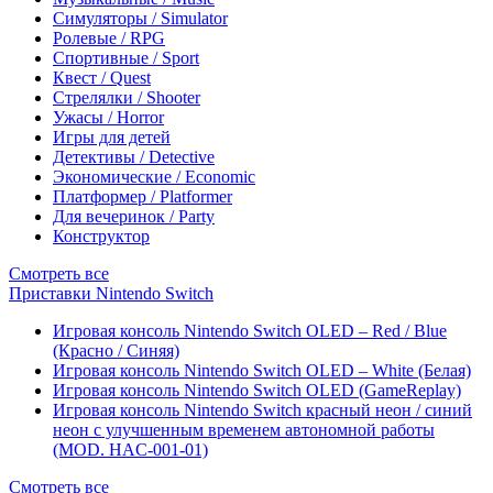
Симуляторы / Simulator
Ролевые / RPG
Спортивные / Sport
Квест / Quest
Стрелялки / Shooter
Ужасы / Horror
Игры для детей
Детективы / Detective
Экономические / Economic
Платформер / Platformer
Для вечеринок / Party
Конструктор
Смотреть все
Приставки Nintendo Switch
Игровая консоль Nintendo Switch OLED – Red / Blue
(Красно / Синяя)
Игровая консоль Nintendo Switch OLED – White (Белая)
Игровая консоль Nintendo Switch OLED (GameReplay)
Игровая консоль Nintendo Switch красный неон / синий
неон с улучшенным временем автономной работы
(MOD. HAC-001-01)
Смотреть все