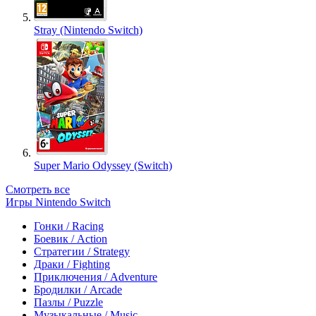
Stray (Nintendo Switch)
Super Mario Odyssey (Switch)
Смотреть все
Игры Nintendo Switch
Гонки / Racing
Боевик / Action
Стратегии / Strategy
Драки / Fighting
Приключения / Adventure
Бродилки / Arcade
Пазлы / Puzzle
Музыкальные / Music