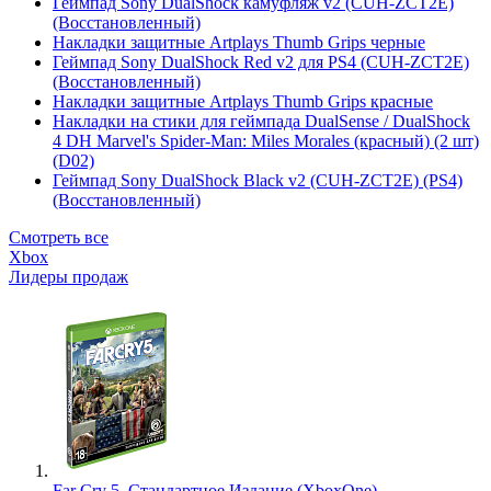
Геймпад Sony DualShock камуфляж v2 (CUH-ZCT2E)
(Восстановленный)
Накладки защитные Artplays Thumb Grips черные
Геймпад Sony DualShock Red v2 для PS4 (CUH-ZCT2E)
(Восстановленный)
Накладки защитные Artplays Thumb Grips красные
Накладки на стики для геймпада DualSense / DualShock
4 DH Marvel's Spider-Man: Miles Morales (красный) (2 шт)
(D02)
Геймпад Sony DualShock Black v2 (CUH-ZCT2E) (PS4)
(Восстановленный)
Смотреть все
Xbox
Лидеры продаж
Far Cry 5. Стандартное Издание (XboxOne)