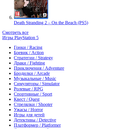
Death Stranding 2 – On the Beach (PS5)
Смотреть все
Игры PlayStation 5
Гонки / Racing
Боевик / Action
Стратегии / Strategy
Драки / Fighting
Приключения / Adventure
Бродилки / Arcade
Музыкальные / Music
Симуляторы / Simulator
Ролевые / RPG
Спортивные / Sport
Квест / Quest
Стрелялки / Shooter
Ужасы / Horror
Игры для детей
Детективы / Detective
Платформер / Platformer