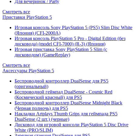
Для вечеринок / Party
Смотреть все
Приставки PlayStation 5
Игровая консоль Sony PlayStation 5 (PS5) Slim Disc White
(Япония) (CFI-2000A)
Игровая консоль PlayStation 5 Pro - Digital Edition (без
дисковода) (model CFI-7000) (R-3) (Япония)
Игровая приставка Sony PlayStation 5 Slim (с
дисководом) (GameReplay)
Смотреть все
Аксессуары PlayStation 5
Беспроводной контроллер DualSense для PS5
(оригинальный)
Беспроводной геймпад DualSense - Cosmic Red
(Космический красный) для PS5
Беспроводной контроллер DualSense Midnight Black
(Черная полночь) для PS5
Накладки Artplays Thumb Grips для геймпада PS5
DualSense (2 шт.) (черные)
Дисковод для игровой консоли PlayStation 5 Disc Drive
White (PRO/SLIM)
Зарядная станция DualSense для PS5