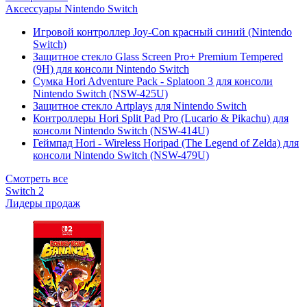
Аксессуары Nintendo Switch
Игровой контроллер Joy-Con красный синий (Nintendo
Switch)
Защитное стекло Glass Screen Pro+ Premium Tempered
(9H) для консоли Nintendo Switch
Сумка Hori Adventure Pack - Splatoon 3 для консоли
Nintendo Switch (NSW-425U)
Защитное стекло Artplays для Nintendo Switch
Контроллеры Hori Split Pad Pro (Lucario & Pikachu) для
консоли Nintendo Switch (NSW-414U)
Геймпад Hori - Wireless Horipad (The Legend of Zelda) для
консоли Nintendo Switch (NSW-479U)
Смотреть все
Switch 2
Лидеры продаж