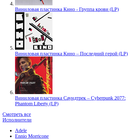
Виниловая пластинка Кино - Группа крови (LP)
Виниловая пластинка Кино – Последний герой (LP)
Виниловая пластинка Саундтрек – Cyberpunk 2077:
Phantom Liberty (LP)
Смотреть все
Исполнители
Adele
Ennio Morricone