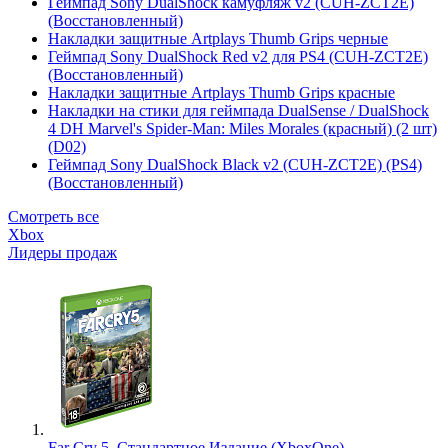
Геймпад Sony DualShock камуфляж v2 (CUH-ZCT2E)
(Восстановленный)
Накладки защитные Artplays Thumb Grips черные
Геймпад Sony DualShock Red v2 для PS4 (CUH-ZCT2E)
(Восстановленный)
Накладки защитные Artplays Thumb Grips красные
Накладки на стики для геймпада DualSense / DualShock
4 DH Marvel's Spider-Man: Miles Morales (красный) (2 шт)
(D02)
Геймпад Sony DualShock Black v2 (CUH-ZCT2E) (PS4)
(Восстановленный)
Смотреть все
Xbox
Лидеры продаж
Far Cry 5. Стандартное Издание (XboxOne)