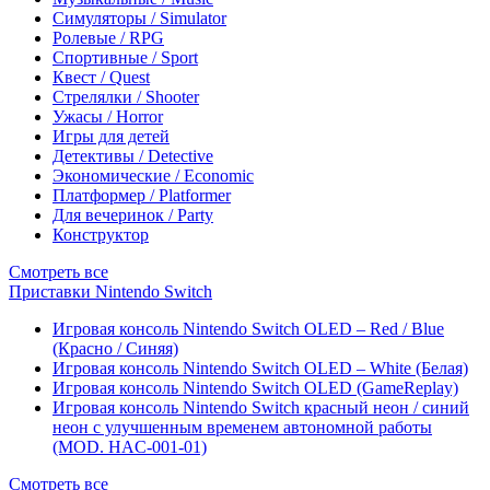
Симуляторы / Simulator
Ролевые / RPG
Спортивные / Sport
Квест / Quest
Стрелялки / Shooter
Ужасы / Horror
Игры для детей
Детективы / Detective
Экономические / Economic
Платформер / Platformer
Для вечеринок / Party
Конструктор
Смотреть все
Приставки Nintendo Switch
Игровая консоль Nintendo Switch OLED – Red / Blue
(Красно / Синяя)
Игровая консоль Nintendo Switch OLED – White (Белая)
Игровая консоль Nintendo Switch OLED (GameReplay)
Игровая консоль Nintendo Switch красный неон / синий
неон с улучшенным временем автономной работы
(MOD. HAC-001-01)
Смотреть все