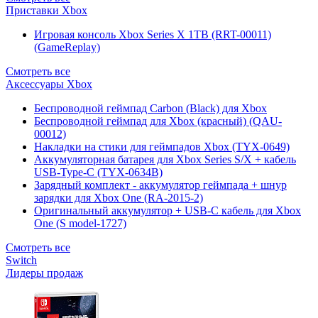
Приставки Xbox
Игровая консоль Xbox Series X 1TB (RRT-00011)
(GameReplay)
Смотреть все
Аксессуары Xbox
Беспроводной геймпад Carbon (Black) для Xbox
Беспроводной геймпад для Xbox (красный) (QAU-
00012)
Накладки на стики для геймпадов Xbox (TYX-0649)
Аккумуляторная батарея для Xbox Series S/X + кабель
USB-Type-C (TYX-0634B)
Зарядный комплект - аккумулятор геймпада + шнур
зарядки для Xbox One (RA-2015-2)
Оригинальный аккумулятор + USB-C кабель для Xbox
One (S model-1727)
Смотреть все
Switch
Лидеры продаж