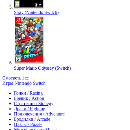
Stray (Nintendo Switch)
Super Mario Odyssey (Switch)
Смотреть все
Игры Nintendo Switch
Гонки / Racing
Боевик / Action
Стратегии / Strategy
Драки / Fighting
Приключения / Adventure
Бродилки / Arcade
Пазлы / Puzzle
Музыкальные / Music