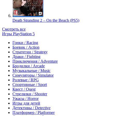
Death Stranding 2 – On the Beach (PS5)
Смотреть все
Игры PlayStation 5
Гонки / Racing
Боевик / Action
Стратегии / Strategy
Драки / Fighting
Приключения / Adventure
Бродилки / Arcade
Музыкальные / Music
Симуляторы / Simulator
Ролевые / RPG
Спортивные / Sport
Квест / Quest
Стрелялки / Shooter
Ужасы / Horror
Игры для детей
Детективы / Detective
Платформер / Platformer