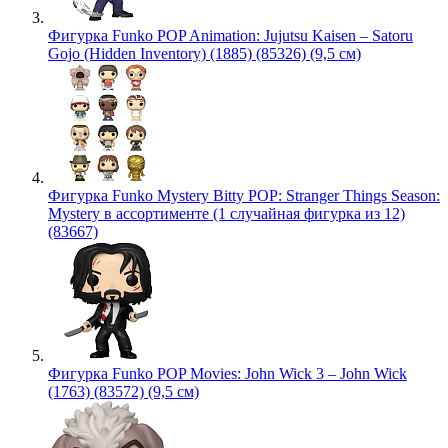
Фигурка Funko POP Animation: Jujutsu Kaisen – Satoru
Gojo (Hidden Inventory) (1885) (85326) (9,5 см)
Фигурка Funko Mystery Bitty POP: Stranger Things Season:
Mystery в ассортименте (1 случайная фигурка из 12)
(83667)
Фигурка Funko POP Movies: John Wick 3 – John Wick
(1763) (83572) (9,5 см)