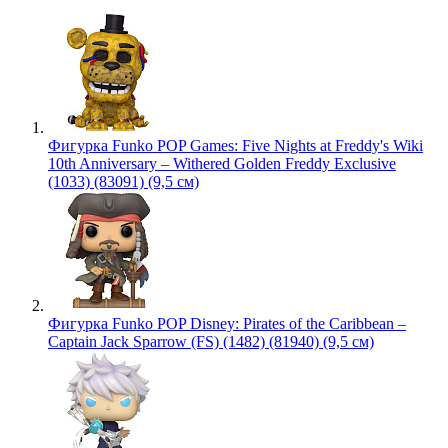
Фигурка Funko POP Games: Five Nights at Freddy's Wiki
10th Anniversary – Withered Golden Freddy Exclusive
(1033) (83091) (9,5 см)
Фигурка Funko POP Disney: Pirates of the Caribbean –
Captain Jack Sparrow (FS) (1482) (81940) (9,5 см)