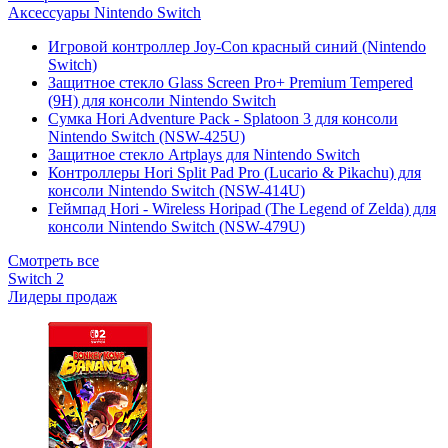
Аксессуары Nintendo Switch
Игровой контроллер Joy-Con красный синий (Nintendo
Switch)
Защитное стекло Glass Screen Pro+ Premium Tempered
(9H) для консоли Nintendo Switch
Сумка Hori Adventure Pack - Splatoon 3 для консоли
Nintendo Switch (NSW-425U)
Защитное стекло Artplays для Nintendo Switch
Контроллеры Hori Split Pad Pro (Lucario & Pikachu) для
консоли Nintendo Switch (NSW-414U)
Геймпад Hori - Wireless Horipad (The Legend of Zelda) для
консоли Nintendo Switch (NSW-479U)
Смотреть все
Switch 2
Лидеры продаж