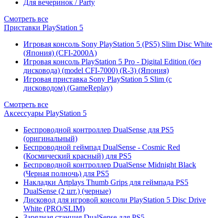
Для вечеринок / Party
Смотреть все
Приставки PlayStation 5
Игровая консоль Sony PlayStation 5 (PS5) Slim Disc White
(Япония) (CFI-2000A)
Игровая консоль PlayStation 5 Pro - Digital Edition (без
дисковода) (model CFI-7000) (R-3) (Япония)
Игровая приставка Sony PlayStation 5 Slim (с
дисководом) (GameReplay)
Смотреть все
Аксессуары PlayStation 5
Беспроводной контроллер DualSense для PS5
(оригинальный)
Беспроводной геймпад DualSense - Cosmic Red
(Космический красный) для PS5
Беспроводной контроллер DualSense Midnight Black
(Черная полночь) для PS5
Накладки Artplays Thumb Grips для геймпада PS5
DualSense (2 шт.) (черные)
Дисковод для игровой консоли PlayStation 5 Disc Drive
White (PRO/SLIM)
Зарядная станция DualSense для PS5