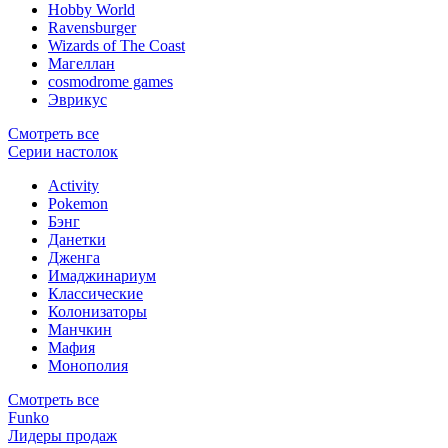
Hobby World
Ravensburger
Wizards of The Coast
Магеллан
сosmodrome games
Эврикус
Смотреть все
Серии настолок
Activity
Pokemon
Бэнг
Данетки
Дженга
Имаджинариум
Классические
Колонизаторы
Манчкин
Мафия
Монополия
Смотреть все
Funko
Лидеры продаж