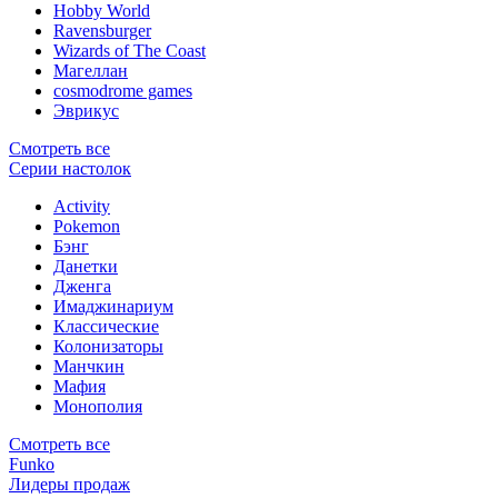
Hobby World
Ravensburger
Wizards of The Coast
Магеллан
сosmodrome games
Эврикус
Смотреть все
Серии настолок
Activity
Pokemon
Бэнг
Данетки
Дженга
Имаджинариум
Классические
Колонизаторы
Манчкин
Мафия
Монополия
Смотреть все
Funko
Лидеры продаж