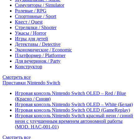
Симуляторы / Simulator
Ролевые / RPG
Спортивные / Sport
Квест / Quest
Стрелялки / Shooter
Ужасы / Horror
Игры для детей
Детективы / Detective
Экономические / Economic
Платформер / Platformer
Для вечеринок / Party
Конструктор
Смотреть все
Приставки Nintendo Switch
Игровая консоль Nintendo Switch OLED – Red / Blue
(Красно / Синяя)
Игровая консоль Nintendo Switch OLED – White (Белая)
Игровая консоль Nintendo Switch OLED (GameReplay)
Игровая консоль Nintendo Switch красный неон / синий
неон с улучшенным временем автономной работы
(MOD. HAC-001-01)
Смотреть все