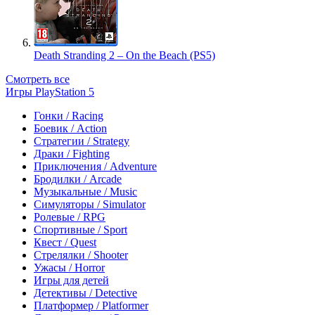
Death Stranding 2 – On the Beach (PS5)
Смотреть все
Игры PlayStation 5
Гонки / Racing
Боевик / Action
Стратегии / Strategy
Драки / Fighting
Приключения / Adventure
Бродилки / Arcade
Музыкальные / Music
Симуляторы / Simulator
Ролевые / RPG
Спортивные / Sport
Квест / Quest
Стрелялки / Shooter
Ужасы / Horror
Игры для детей
Детективы / Detective
Платформер / Platformer