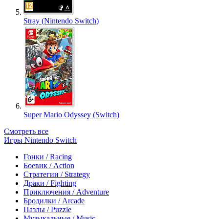
Stray (Nintendo Switch)
Super Mario Odyssey (Switch)
Смотреть все
Игры Nintendo Switch
Гонки / Racing
Боевик / Action
Стратегии / Strategy
Драки / Fighting
Приключения / Adventure
Бродилки / Arcade
Пазлы / Puzzle
Музыкальные / Music