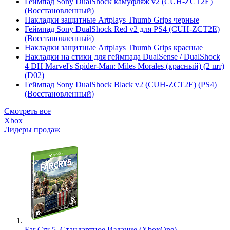
Геймпад Sony DualShock камуфляж v2 (CUH-ZCT2E)
(Восстановленный)
Накладки защитные Artplays Thumb Grips черные
Геймпад Sony DualShock Red v2 для PS4 (CUH-ZCT2E)
(Восстановленный)
Накладки защитные Artplays Thumb Grips красные
Накладки на стики для геймпада DualSense / DualShock
4 DH Marvel's Spider-Man: Miles Morales (красный) (2 шт)
(D02)
Геймпад Sony DualShock Black v2 (CUH-ZCT2E) (PS4)
(Восстановленный)
Смотреть все
Xbox
Лидеры продаж
Far Cry 5. Стандартное Издание (XboxOne)