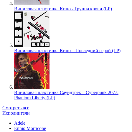
Виниловая пластинка Кино - Группа крови (LP)
Виниловая пластинка Кино – Последний герой (LP)
Виниловая пластинка Саундтрек – Cyberpunk 2077:
Phantom Liberty (LP)
Смотреть все
Исполнители
Adele
Ennio Morricone