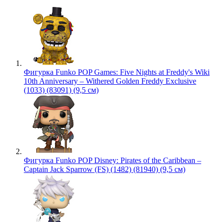
Фигурка Funko POP Games: Five Nights at Freddy's Wiki
10th Anniversary – Withered Golden Freddy Exclusive
(1033) (83091) (9,5 см)
Фигурка Funko POP Disney: Pirates of the Caribbean –
Captain Jack Sparrow (FS) (1482) (81940) (9,5 см)