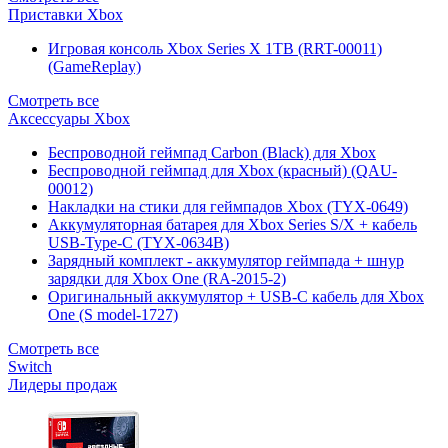
Приставки Xbox
Игровая консоль Xbox Series X 1TB (RRT-00011)
(GameReplay)
Смотреть все
Аксессуары Xbox
Беспроводной геймпад Carbon (Black) для Xbox
Беспроводной геймпад для Xbox (красный) (QAU-
00012)
Накладки на стики для геймпадов Xbox (TYX-0649)
Аккумуляторная батарея для Xbox Series S/X + кабель
USB-Type-C (TYX-0634B)
Зарядный комплект - аккумулятор геймпада + шнур
зарядки для Xbox One (RA-2015-2)
Оригинальный аккумулятор + USB-C кабель для Xbox
One (S model-1727)
Смотреть все
Switch
Лидеры продаж