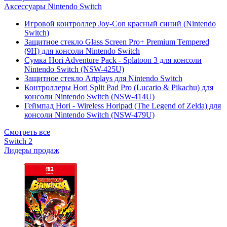
Аксессуары Nintendo Switch
Игровой контроллер Joy-Con красный синий (Nintendo
Switch)
Защитное стекло Glass Screen Pro+ Premium Tempered
(9H) для консоли Nintendo Switch
Сумка Hori Adventure Pack - Splatoon 3 для консоли
Nintendo Switch (NSW-425U)
Защитное стекло Artplays для Nintendo Switch
Контроллеры Hori Split Pad Pro (Lucario & Pikachu) для
консоли Nintendo Switch (NSW-414U)
Геймпад Hori - Wireless Horipad (The Legend of Zelda) для
консоли Nintendo Switch (NSW-479U)
Смотреть все
Switch 2
Лидеры продаж