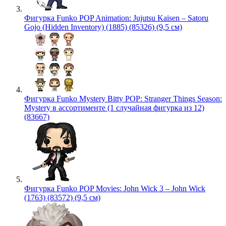
Фигурка Funko POP Animation: Jujutsu Kaisen – Satoru
Gojo (Hidden Inventory) (1885) (85326) (9,5 см)
Фигурка Funko Mystery Bitty POP: Stranger Things Season:
Mystery в ассортименте (1 случайная фигурка из 12)
(83667)
Фигурка Funko POP Movies: John Wick 3 – John Wick
(1763) (83572) (9,5 см)