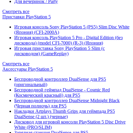
Для вечеринок / Party
Смотреть все
Приставки PlayStation 5
Игровая консоль Sony PlayStation 5 (PS5) Slim Disc White
(Япония) (CFI-2000A)
Игровая консоль PlayStation 5 Pro - Digital Edition (без
дисковода) (model CFI-7000) (R-3) (Япония)
Игровая приставка Sony PlayStation 5 Slim (с
дисководом) (GameReplay)
Смотреть все
Аксессуары PlayStation 5
Беспроводной контроллер DualSense для PS5
(оригинальный)
Беспроводной геймпад DualSense - Cosmic Red
(Космический красный) для PS5
Беспроводной контроллер DualSense Midnight Black
(Черная полночь) для PS5
Накладки Artplays Thumb Grips для геймпада PS5
DualSense (2 шт.) (черные)
Дисковод для игровой консоли PlayStation 5 Disc Drive
White (PRO/SLIM)
Зарядная станция DualSense для PS5