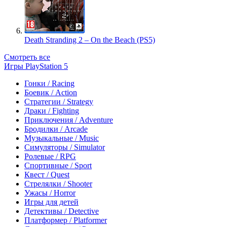
Death Stranding 2 – On the Beach (PS5)
Смотреть все
Игры PlayStation 5
Гонки / Racing
Боевик / Action
Стратегии / Strategy
Драки / Fighting
Приключения / Adventure
Бродилки / Arcade
Музыкальные / Music
Симуляторы / Simulator
Ролевые / RPG
Спортивные / Sport
Квест / Quest
Стрелялки / Shooter
Ужасы / Horror
Игры для детей
Детективы / Detective
Платформер / Platformer