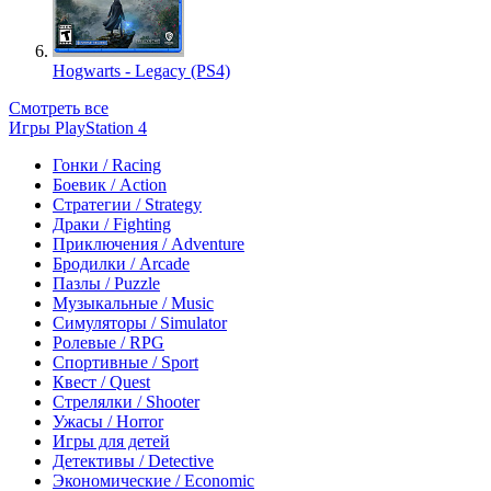
Hogwarts - Legacy (PS4)
Смотреть все
Игры PlayStation 4
Гонки / Racing
Боевик / Action
Стратегии / Strategy
Драки / Fighting
Приключения / Adventure
Бродилки / Arcade
Пазлы / Puzzle
Музыкальные / Music
Симуляторы / Simulator
Ролевые / RPG
Спортивные / Sport
Квест / Quest
Стрелялки / Shooter
Ужасы / Horror
Игры для детей
Детективы / Detective
Экономические / Economic