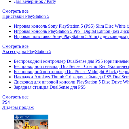
Для вечеринок / Party
Смотреть все
Приставки PlayStation 5
Игровая консоль Sony PlayStation 5 (PS5) Slim Disc White
Игровая консоль PlayStation 5 Pro - Digital Edition (без ди
Игровая приставка Sony PlayStation 5 Slim (с дисководом)
Смотреть все
Аксессуары PlayStation 5
Беспроводной контроллер DualSense для PS5 (оригиналь
Беспроводной геймпад DualSense - Cosmic Red (Космичес
Беспроводной контроллер DualSense Midnight Black (Черн
Накладки Artplays Thumb Grips для геймпада PS5 DualSens
Дисковод для игровой консоли PlayStation 5 Disc Drive W
Зарядная станция DualSense для PS5
Смотреть все
PS4
Лидеры продаж