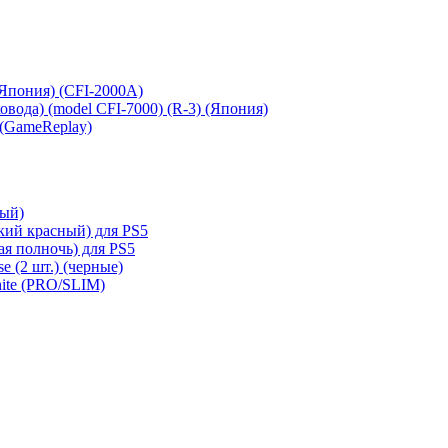
 (Япония) (CFI-2000A)
сковода) (model CFI-7000) (R-3) (Япония)
 (GameReplay)
ный)
кий красный) для PS5
ая полночь) для PS5
e (2 шт.) (черные)
hite (PRO/SLIM)