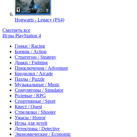
Hogwarts - Legacy (PS4)
Смотреть все
Игры PlayStation 4
Гонки / Racing
Боевик / Action
Стратегии / Strategy
Драки / Fighting
Приключения / Adventure
Бродилки / Arcade
Пазлы / Puzzle
Музыкальные / Music
Симуляторы / Simulator
Ролевые / RPG
Спортивные / Sport
Квест / Quest
Стрелялки / Shooter
Ужасы / Horror
Игры для детей
Детективы / Detective
Экономические / Economic