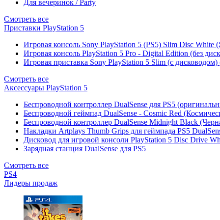
Для вечеринок / Party
Смотреть все
Приставки PlayStation 5
Игровая консоль Sony PlayStation 5 (PS5) Slim Disc White
Игровая консоль PlayStation 5 Pro - Digital Edition (без ди
Игровая приставка Sony PlayStation 5 Slim (с дисководом)
Смотреть все
Аксессуары PlayStation 5
Беспроводной контроллер DualSense для PS5 (оригиналь
Беспроводной геймпад DualSense - Cosmic Red (Космичес
Беспроводной контроллер DualSense Midnight Black (Черн
Накладки Artplays Thumb Grips для геймпада PS5 DualSens
Дисковод для игровой консоли PlayStation 5 Disc Drive W
Зарядная станция DualSense для PS5
Смотреть все
PS4
Лидеры продаж