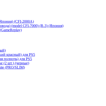
 (Япония) (CFI-2000A)
сковода) (model CFI-7000) (R-3) (Япония)
 (GameReplay)
ный)
кий красный) для PS5
ая полночь) для PS5
e (2 шт.) (черные)
hite (PRO/SLIM)