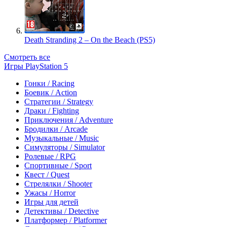
Death Stranding 2 – On the Beach (PS5)
Смотреть все
Игры PlayStation 5
Гонки / Racing
Боевик / Action
Стратегии / Strategy
Драки / Fighting
Приключения / Adventure
Бродилки / Arcade
Музыкальные / Music
Симуляторы / Simulator
Ролевые / RPG
Спортивные / Sport
Квест / Quest
Стрелялки / Shooter
Ужасы / Horror
Игры для детей
Детективы / Detective
Платформер / Platformer