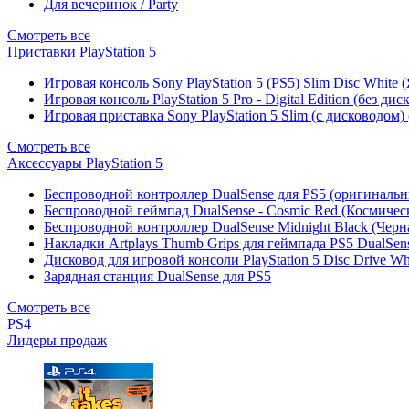
Для вечеринок / Party
Смотреть все
Приставки PlayStation 5
Игровая консоль Sony PlayStation 5 (PS5) Slim Disc White
Игровая консоль PlayStation 5 Pro - Digital Edition (без ди
Игровая приставка Sony PlayStation 5 Slim (с дисководом)
Смотреть все
Аксессуары PlayStation 5
Беспроводной контроллер DualSense для PS5 (оригиналь
Беспроводной геймпад DualSense - Cosmic Red (Космичес
Беспроводной контроллер DualSense Midnight Black (Черн
Накладки Artplays Thumb Grips для геймпада PS5 DualSens
Дисковод для игровой консоли PlayStation 5 Disc Drive W
Зарядная станция DualSense для PS5
Смотреть все
PS4
Лидеры продаж