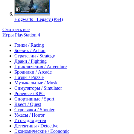
Hogwarts - Legacy (PS4)
Смотреть все
Игры PlayStation 4
Гонки / Racing
Боевик / Action
Стратегии / Strategy
Драки / Fighting
Приключения / Adventure
Бродилки / Arcade
Пазлы / Puzzle
Музыкальные / Music
Симуляторы / Simulator
Ролевые / RPG
Спортивные / Sport
Квест / Quest
Стрелялки / Shooter
Ужасы / Horror
Игры для детей
Детективы / Detective
Экономические / Economic