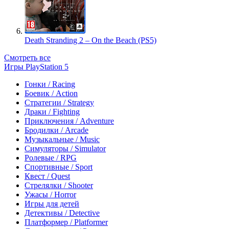
Death Stranding 2 – On the Beach (PS5)
Смотреть все
Игры PlayStation 5
Гонки / Racing
Боевик / Action
Стратегии / Strategy
Драки / Fighting
Приключения / Adventure
Бродилки / Arcade
Музыкальные / Music
Симуляторы / Simulator
Ролевые / RPG
Спортивные / Sport
Квест / Quest
Стрелялки / Shooter
Ужасы / Horror
Игры для детей
Детективы / Detective
Платформер / Platformer