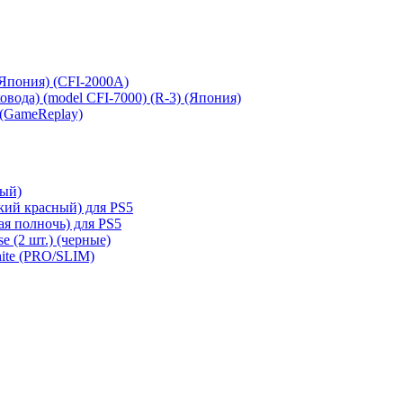
 (Япония) (CFI-2000A)
сковода) (model CFI-7000) (R-3) (Япония)
 (GameReplay)
ный)
кий красный) для PS5
ая полночь) для PS5
e (2 шт.) (черные)
hite (PRO/SLIM)