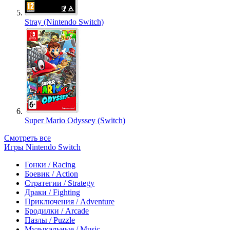
Stray (Nintendo Switch)
Super Mario Odyssey (Switch)
Смотреть все
Игры Nintendo Switch
Гонки / Racing
Боевик / Action
Стратегии / Strategy
Драки / Fighting
Приключения / Adventure
Бродилки / Arcade
Пазлы / Puzzle
Музыкальные / Music