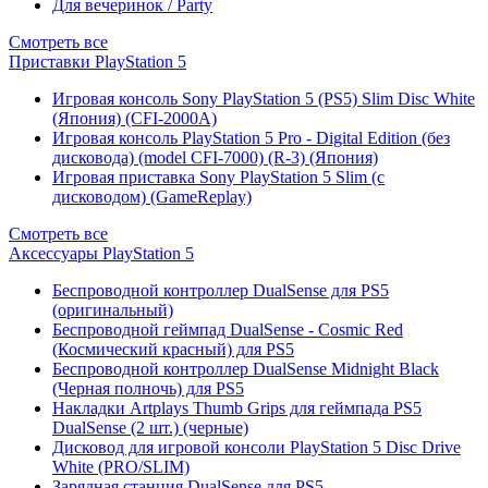
Для вечеринок / Party
Смотреть все
Приставки PlayStation 5
Игровая консоль Sony PlayStation 5 (PS5) Slim Disc White
(Япония) (CFI-2000A)
Игровая консоль PlayStation 5 Pro - Digital Edition (без
дисковода) (model CFI-7000) (R-3) (Япония)
Игровая приставка Sony PlayStation 5 Slim (с
дисководом) (GameReplay)
Смотреть все
Аксессуары PlayStation 5
Беспроводной контроллер DualSense для PS5
(оригинальный)
Беспроводной геймпад DualSense - Cosmic Red
(Космический красный) для PS5
Беспроводной контроллер DualSense Midnight Black
(Черная полночь) для PS5
Накладки Artplays Thumb Grips для геймпада PS5
DualSense (2 шт.) (черные)
Дисковод для игровой консоли PlayStation 5 Disc Drive
White (PRO/SLIM)
Зарядная станция DualSense для PS5