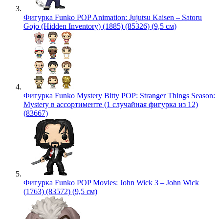
Фигурка Funko POP Animation: Jujutsu Kaisen – Satoru
Gojo (Hidden Inventory) (1885) (85326) (9,5 см)
Фигурка Funko Mystery Bitty POP: Stranger Things Season:
Mystery в ассортименте (1 случайная фигурка из 12)
(83667)
Фигурка Funko POP Movies: John Wick 3 – John Wick
(1763) (83572) (9,5 см)