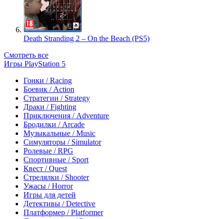
Death Stranding 2 – On the Beach (PS5)
Смотреть все
Игры PlayStation 5
Гонки / Racing
Боевик / Action
Стратегии / Strategy
Драки / Fighting
Приключения / Adventure
Бродилки / Arcade
Музыкальные / Music
Симуляторы / Simulator
Ролевые / RPG
Спортивные / Sport
Квест / Quest
Стрелялки / Shooter
Ужасы / Horror
Игры для детей
Детективы / Detective
Платформер / Platformer