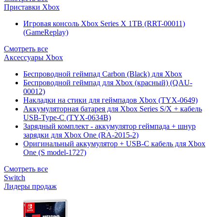
Приставки Xbox
Игровая консоль Xbox Series X 1TB (RRT-00011)
(GameReplay)
Смотреть все
Аксессуары Xbox
Беспроводной геймпад Carbon (Black) для Xbox
Беспроводной геймпад для Xbox (красный) (QAU-
00012)
Накладки на стики для геймпадов Xbox (TYX-0649)
Аккумуляторная батарея для Xbox Series S/X + кабель
USB-Type-C (TYX-0634B)
Зарядный комплект - аккумулятор геймпада + шнур
зарядки для Xbox One (RA-2015-2)
Оригинальный аккумулятор + USB-C кабель для Xbox
One (S model-1727)
Смотреть все
Switch
Лидеры продаж