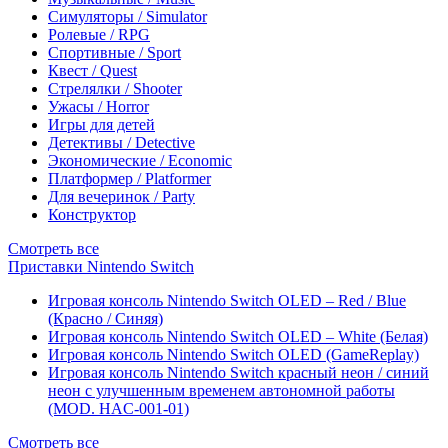
Симуляторы / Simulator
Ролевые / RPG
Спортивные / Sport
Квест / Quest
Стрелялки / Shooter
Ужасы / Horror
Игры для детей
Детективы / Detective
Экономические / Economic
Платформер / Platformer
Для вечеринок / Party
Конструктор
Смотреть все
Приставки Nintendo Switch
Игровая консоль Nintendo Switch OLED – Red / Blue
(Красно / Синяя)
Игровая консоль Nintendo Switch OLED – White (Белая)
Игровая консоль Nintendo Switch OLED (GameReplay)
Игровая консоль Nintendo Switch красный неон / синий
неон с улучшенным временем автономной работы
(MOD. HAC-001-01)
Смотреть все