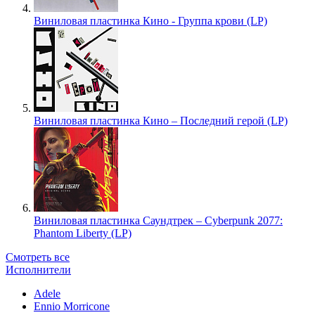
Виниловая пластинка Кино - Группа крови (LP)
Виниловая пластинка Кино – Последний герой (LP)
Виниловая пластинка Саундтрек – Cyberpunk 2077:
Phantom Liberty (LP)
Смотреть все
Исполнители
Adele
Ennio Morricone