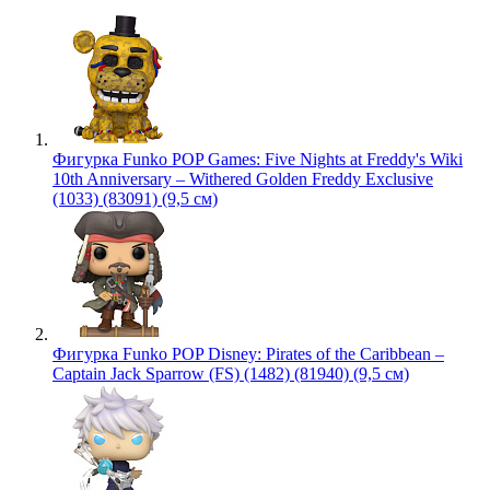
Фигурка Funko POP Games: Five Nights at Freddy's Wiki
10th Anniversary – Withered Golden Freddy Exclusive
(1033) (83091) (9,5 см)
Фигурка Funko POP Disney: Pirates of the Caribbean –
Captain Jack Sparrow (FS) (1482) (81940) (9,5 см)