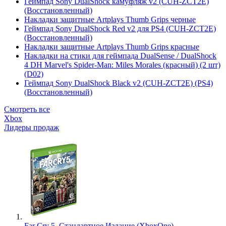
Геймпад Sony DualShock камуфляж v2 (CUH-ZCT2E)
(Восстановленный)
Накладки защитные Artplays Thumb Grips черные
Геймпад Sony DualShock Red v2 для PS4 (CUH-ZCT2E)
(Восстановленный)
Накладки защитные Artplays Thumb Grips красные
Накладки на стики для геймпада DualSense / DualShock
4 DH Marvel's Spider-Man: Miles Morales (красный) (2 шт)
(D02)
Геймпад Sony DualShock Black v2 (CUH-ZCT2E) (PS4)
(Восстановленный)
Смотреть все
Xbox
Лидеры продаж
Far Cry 5. Стандартное Издание (XboxOne)