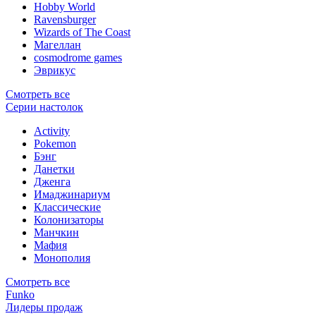
Hobby World
Ravensburger
Wizards of The Coast
Магеллан
сosmodrome games
Эврикус
Смотреть все
Серии настолок
Activity
Pokemon
Бэнг
Данетки
Дженга
Имаджинариум
Классические
Колонизаторы
Манчкин
Мафия
Монополия
Смотреть все
Funko
Лидеры продаж