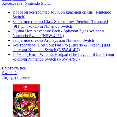
Аксессуары Nintendo Switch
Игровой контроллер Joy-Con красный синий (Nintendo
Switch)
Защитное стекло Glass Screen Pro+ Premium Tempered
(9H) для консоли Nintendo Switch
Сумка Hori Adventure Pack - Splatoon 3 для консоли
Nintendo Switch (NSW-425U)
Защитное стекло Artplays для Nintendo Switch
Контроллеры Hori Split Pad Pro (Lucario & Pikachu) для
консоли Nintendo Switch (NSW-414U)
Геймпад Hori - Wireless Horipad (The Legend of Zelda) для
консоли Nintendo Switch (NSW-479U)
Смотреть все
Switch 2
Лидеры продаж