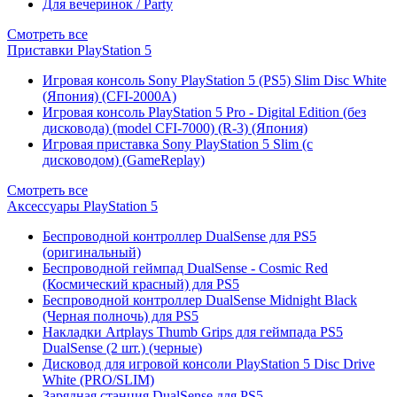
Для вечеринок / Party
Смотреть все
Приставки PlayStation 5
Игровая консоль Sony PlayStation 5 (PS5) Slim Disc White
(Япония) (CFI-2000A)
Игровая консоль PlayStation 5 Pro - Digital Edition (без
дисковода) (model CFI-7000) (R-3) (Япония)
Игровая приставка Sony PlayStation 5 Slim (с
дисководом) (GameReplay)
Смотреть все
Аксессуары PlayStation 5
Беспроводной контроллер DualSense для PS5
(оригинальный)
Беспроводной геймпад DualSense - Cosmic Red
(Космический красный) для PS5
Беспроводной контроллер DualSense Midnight Black
(Черная полночь) для PS5
Накладки Artplays Thumb Grips для геймпада PS5
DualSense (2 шт.) (черные)
Дисковод для игровой консоли PlayStation 5 Disc Drive
White (PRO/SLIM)
Зарядная станция DualSense для PS5