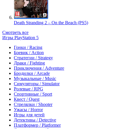
Death Stranding 2 – On the Beach (PS5)
Смотреть все
Игры PlayStation 5
Гонки / Racing
Боевик / Action
Стратегии / Strategy
Драки / Fighting
Приключения / Adventure
Бродилки / Arcade
Музыкальные / Music
Симуляторы / Simulator
Ролевые / RPG
Спортивные / Sport
Квест / Quest
Стрелялки / Shooter
Ужасы / Horror
Игры для детей
Детективы / Detective
Платформер / Platformer