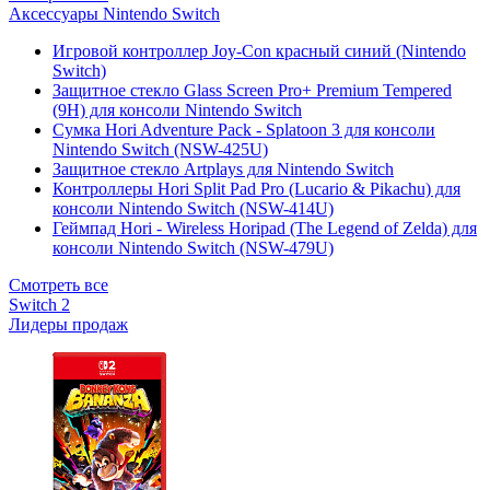
Аксессуары Nintendo Switch
Игровой контроллер Joy-Con красный синий (Nintendo
Switch)
Защитное стекло Glass Screen Pro+ Premium Tempered
(9H) для консоли Nintendo Switch
Сумка Hori Adventure Pack - Splatoon 3 для консоли
Nintendo Switch (NSW-425U)
Защитное стекло Artplays для Nintendo Switch
Контроллеры Hori Split Pad Pro (Lucario & Pikachu) для
консоли Nintendo Switch (NSW-414U)
Геймпад Hori - Wireless Horipad (The Legend of Zelda) для
консоли Nintendo Switch (NSW-479U)
Смотреть все
Switch 2
Лидеры продаж