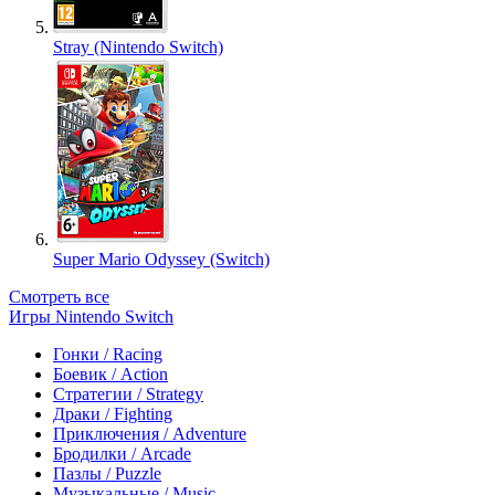
Stray (Nintendo Switch)
Super Mario Odyssey (Switch)
Смотреть все
Игры Nintendo Switch
Гонки / Racing
Боевик / Action
Стратегии / Strategy
Драки / Fighting
Приключения / Adventure
Бродилки / Arcade
Пазлы / Puzzle
Музыкальные / Music