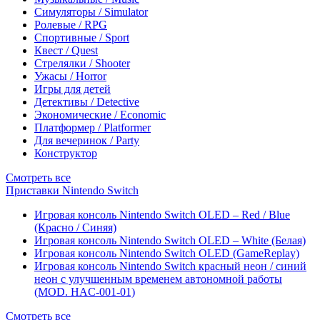
Симуляторы / Simulator
Ролевые / RPG
Спортивные / Sport
Квест / Quest
Стрелялки / Shooter
Ужасы / Horror
Игры для детей
Детективы / Detective
Экономические / Economic
Платформер / Platformer
Для вечеринок / Party
Конструктор
Смотреть все
Приставки Nintendo Switch
Игровая консоль Nintendo Switch OLED – Red / Blue
(Красно / Синяя)
Игровая консоль Nintendo Switch OLED – White (Белая)
Игровая консоль Nintendo Switch OLED (GameReplay)
Игровая консоль Nintendo Switch красный неон / синий
неон с улучшенным временем автономной работы
(MOD. HAC-001-01)
Смотреть все