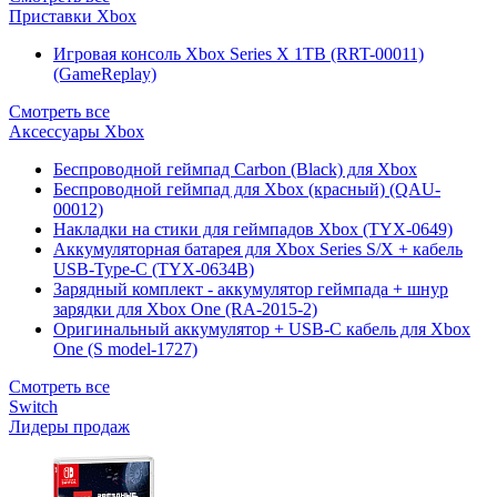
Приставки Xbox
Игровая консоль Xbox Series X 1TB (RRT-00011)
(GameReplay)
Смотреть все
Аксессуары Xbox
Беспроводной геймпад Carbon (Black) для Xbox
Беспроводной геймпад для Xbox (красный) (QAU-
00012)
Накладки на стики для геймпадов Xbox (TYX-0649)
Аккумуляторная батарея для Xbox Series S/X + кабель
USB-Type-C (TYX-0634B)
Зарядный комплект - аккумулятор геймпада + шнур
зарядки для Xbox One (RA-2015-2)
Оригинальный аккумулятор + USB-C кабель для Xbox
One (S model-1727)
Смотреть все
Switch
Лидеры продаж