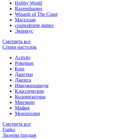
Hobby World
Ravensburger
Wizards of The Coast
Магеллан
сosmodrome games
Эврикус
Смотреть все
Серии настолок
Activity
Pokemon
Бэнг
Данетки
Дженга
Имаджинариум
Классические
Колонизаторы
Манчкин
Мафия
Монополия
Смотреть все
Funko
Лидеры продаж