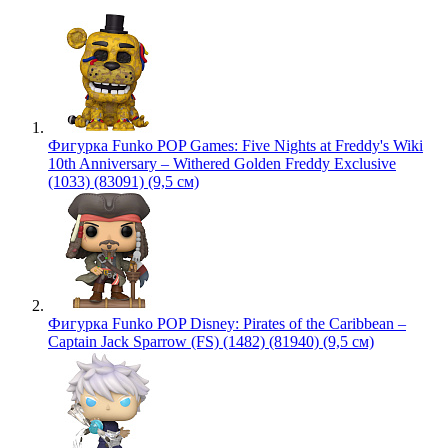
Фигурка Funko POP Games: Five Nights at Freddy's Wiki
10th Anniversary – Withered Golden Freddy Exclusive
(1033) (83091) (9,5 см)
Фигурка Funko POP Disney: Pirates of the Caribbean –
Captain Jack Sparrow (FS) (1482) (81940) (9,5 см)