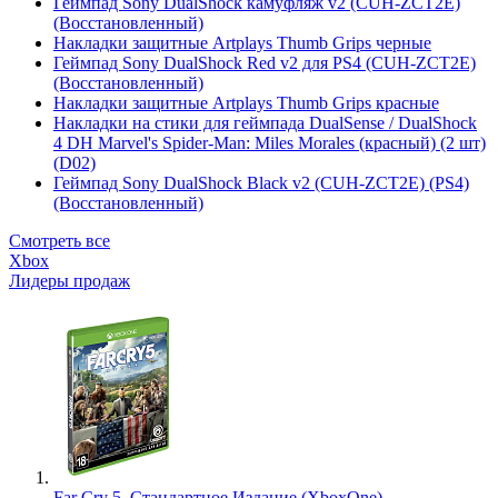
Геймпад Sony DualShock камуфляж v2 (CUH-ZCT2E)
(Восстановленный)
Накладки защитные Artplays Thumb Grips черные
Геймпад Sony DualShock Red v2 для PS4 (CUH-ZCT2E)
(Восстановленный)
Накладки защитные Artplays Thumb Grips красные
Накладки на стики для геймпада DualSense / DualShock
4 DH Marvel's Spider-Man: Miles Morales (красный) (2 шт)
(D02)
Геймпад Sony DualShock Black v2 (CUH-ZCT2E) (PS4)
(Восстановленный)
Смотреть все
Xbox
Лидеры продаж
Far Cry 5. Стандартное Издание (XboxOne)