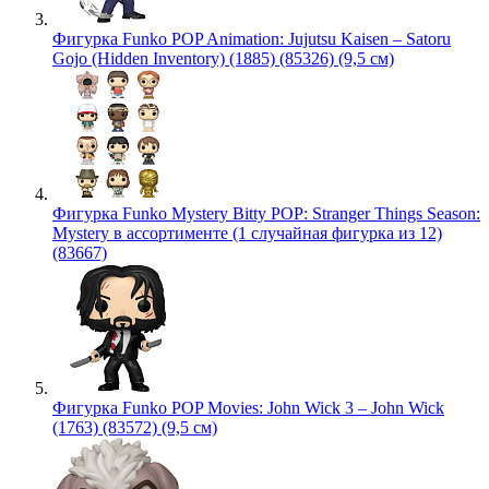
Фигурка Funko POP Animation: Jujutsu Kaisen – Satoru
Gojo (Hidden Inventory) (1885) (85326) (9,5 см)
Фигурка Funko Mystery Bitty POP: Stranger Things Season:
Mystery в ассортименте (1 случайная фигурка из 12)
(83667)
Фигурка Funko POP Movies: John Wick 3 – John Wick
(1763) (83572) (9,5 см)