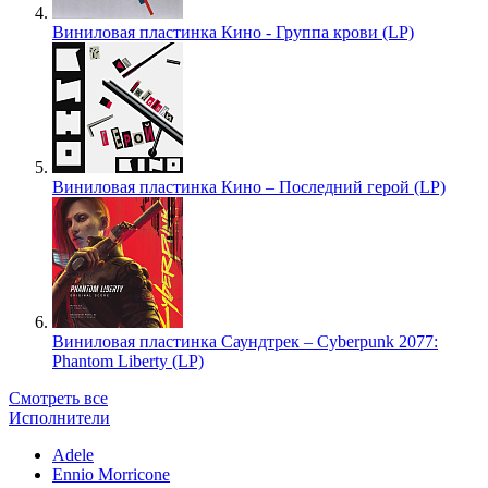
Виниловая пластинка Кино - Группа крови (LP)
Виниловая пластинка Кино – Последний герой (LP)
Виниловая пластинка Саундтрек – Cyberpunk 2077:
Phantom Liberty (LP)
Смотреть все
Исполнители
Adele
Ennio Morricone