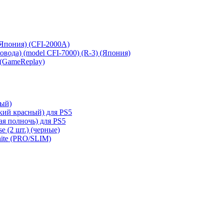
 (Япония) (CFI-2000A)
сковода) (model CFI-7000) (R-3) (Япония)
 (GameReplay)
ный)
кий красный) для PS5
ая полночь) для PS5
e (2 шт.) (черные)
hite (PRO/SLIM)