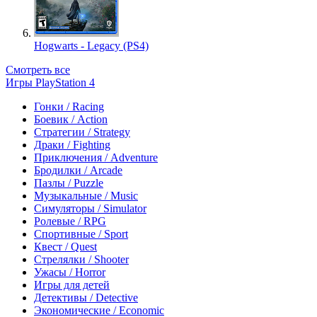
Hogwarts - Legacy (PS4)
Смотреть все
Игры PlayStation 4
Гонки / Racing
Боевик / Action
Стратегии / Strategy
Драки / Fighting
Приключения / Adventure
Бродилки / Arcade
Пазлы / Puzzle
Музыкальные / Music
Симуляторы / Simulator
Ролевые / RPG
Спортивные / Sport
Квест / Quest
Стрелялки / Shooter
Ужасы / Horror
Игры для детей
Детективы / Detective
Экономические / Economic