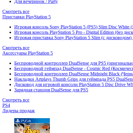
Для вечеринок / Party
Смотреть все
Приставки PlayStation 5
Игровая консоль Sony PlayStation 5 (PS5) Slim Disc White
Игровая консоль PlayStation 5 Pro - Digital Edition (без ди
Игровая приставка Sony PlayStation 5 Slim (с дисководом)
Смотреть все
Аксессуары PlayStation 5
Беспроводной контроллер DualSense для PS5 (оригиналь
Беспроводной геймпад DualSense - Cosmic Red (Космичес
Беспроводной контроллер DualSense Midnight Black (Черн
Накладки Artplays Thumb Grips для геймпада PS5 DualSens
Дисковод для игровой консоли PlayStation 5 Disc Drive W
Зарядная станция DualSense для PS5
Смотреть все
PS4
Лидеры продаж