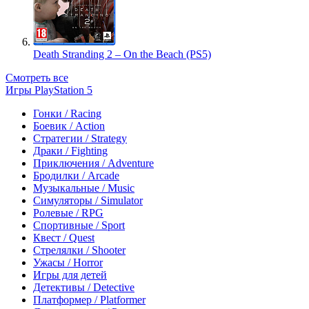
Death Stranding 2 – On the Beach (PS5)
Смотреть все
Игры PlayStation 5
Гонки / Racing
Боевик / Action
Стратегии / Strategy
Драки / Fighting
Приключения / Adventure
Бродилки / Arcade
Музыкальные / Music
Симуляторы / Simulator
Ролевые / RPG
Спортивные / Sport
Квест / Quest
Стрелялки / Shooter
Ужасы / Horror
Игры для детей
Детективы / Detective
Платформер / Platformer