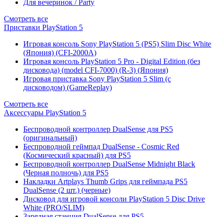
Для вечеринок / Party
Смотреть все
Приставки PlayStation 5
Игровая консоль Sony PlayStation 5 (PS5) Slim Disc White
(Япония) (CFI-2000A)
Игровая консоль PlayStation 5 Pro - Digital Edition (без
дисковода) (model CFI-7000) (R-3) (Япония)
Игровая приставка Sony PlayStation 5 Slim (с
дисководом) (GameReplay)
Смотреть все
Аксессуары PlayStation 5
Беспроводной контроллер DualSense для PS5
(оригинальный)
Беспроводной геймпад DualSense - Cosmic Red
(Космический красный) для PS5
Беспроводной контроллер DualSense Midnight Black
(Черная полночь) для PS5
Накладки Artplays Thumb Grips для геймпада PS5
DualSense (2 шт.) (черные)
Дисковод для игровой консоли PlayStation 5 Disc Drive
White (PRO/SLIM)
Зарядная станция DualSense для PS5