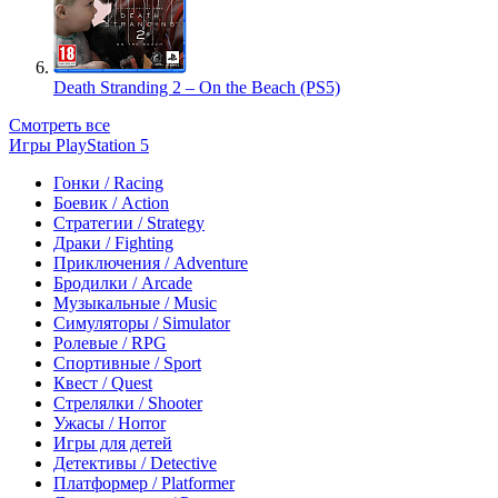
Death Stranding 2 – On the Beach (PS5)
Смотреть все
Игры PlayStation 5
Гонки / Racing
Боевик / Action
Стратегии / Strategy
Драки / Fighting
Приключения / Adventure
Бродилки / Arcade
Музыкальные / Music
Симуляторы / Simulator
Ролевые / RPG
Спортивные / Sport
Квест / Quest
Стрелялки / Shooter
Ужасы / Horror
Игры для детей
Детективы / Detective
Платформер / Platformer