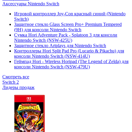
Аксессуары Nintendo Switch
Игровой контроллер Joy-Con красный синий (Nintendo
Switch)
Защитное стекло Glass Screen Pro+ Premium Tempered
(9H) для консоли Nintendo Switch
Сумка Hori Adventure Pack - Splatoon 3 для консоли
Nintendo Switch (NSW-425U)
Защитное стекло Artplays для Nintendo Switch
Контроллеры Hori Split Pad Pro (Lucario & Pikachu) для
консоли Nintendo Switch (NSW-414U)
Геймпад Hori - Wireless Horipad (The Legend of Zelda) для
консоли Nintendo Switch (NSW-479U)
Смотреть все
Switch 2
Лидеры продаж