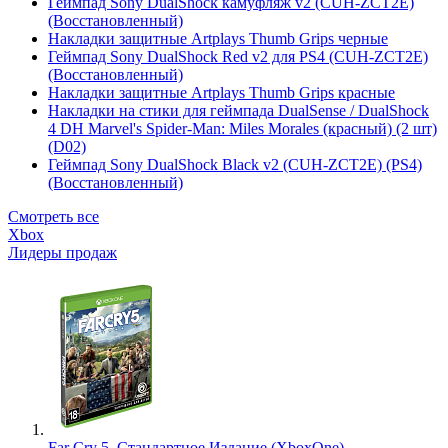
Геймпад Sony DualShock камуфляж v2 (CUH-ZCT2E)
(Восстановленный)
Накладки защитные Artplays Thumb Grips черные
Геймпад Sony DualShock Red v2 для PS4 (CUH-ZCT2E)
(Восстановленный)
Накладки защитные Artplays Thumb Grips красные
Накладки на стики для геймпада DualSense / DualShock
4 DH Marvel's Spider-Man: Miles Morales (красный) (2 шт)
(D02)
Геймпад Sony DualShock Black v2 (CUH-ZCT2E) (PS4)
(Восстановленный)
Смотреть все
Xbox
Лидеры продаж
Far Cry 5. Стандартное Издание (XboxOne)