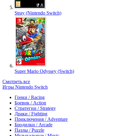
Stray (Nintendo Switch)
Super Mario Odyssey (Switch)
Смотреть все
Игры Nintendo Switch
Гонки / Racing
Боевик / Action
Стратегии / Strategy
Драки / Fighting
Приключения / Adventure
Бродилки / Arcade
Пазлы / Puzzle
Музыкальные / Music