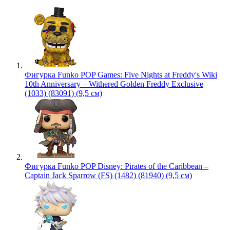
Фигурка Funko POP Games: Five Nights at Freddy's Wiki
10th Anniversary – Withered Golden Freddy Exclusive
(1033) (83091) (9,5 см)
Фигурка Funko POP Disney: Pirates of the Caribbean –
Captain Jack Sparrow (FS) (1482) (81940) (9,5 см)