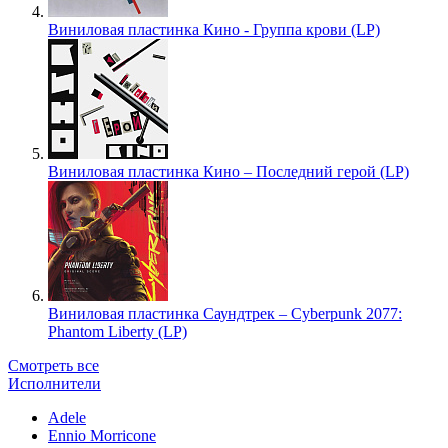
Виниловая пластинка Кино - Группа крови (LP)
Виниловая пластинка Кино – Последний герой (LP)
Виниловая пластинка Саундтрек – Cyberpunk 2077:
Phantom Liberty (LP)
Смотреть все
Исполнители
Adele
Ennio Morricone