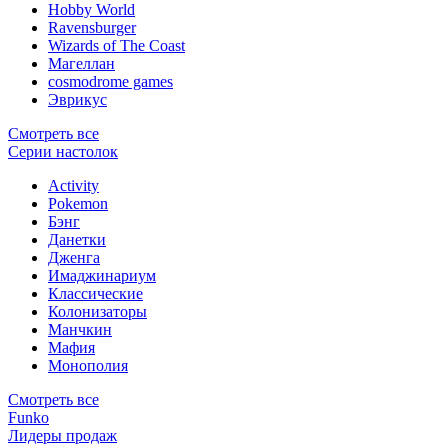
Hobby World
Ravensburger
Wizards of The Coast
Магеллан
сosmodrome games
Эврикус
Смотреть все
Серии настолок
Activity
Pokemon
Бэнг
Данетки
Дженга
Имаджинариум
Классические
Колонизаторы
Манчкин
Мафия
Монополия
Смотреть все
Funko
Лидеры продаж