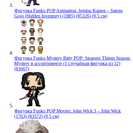
Фигурка Funko POP Animation: Jujutsu Kaisen – Satoru
Gojo (Hidden Inventory) (1885) (85326) (9,5 см)
Фигурка Funko Mystery Bitty POP: Stranger Things Season:
Mystery в ассортименте (1 случайная фигурка из 12)
(83667)
Фигурка Funko POP Movies: John Wick 3 – John Wick
(1763) (83572) (9,5 см)