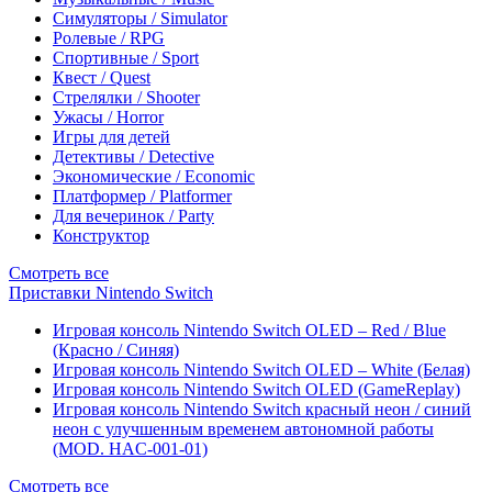
Симуляторы / Simulator
Ролевые / RPG
Спортивные / Sport
Квест / Quest
Стрелялки / Shooter
Ужасы / Horror
Игры для детей
Детективы / Detective
Экономические / Economic
Платформер / Platformer
Для вечеринок / Party
Конструктор
Смотреть все
Приставки Nintendo Switch
Игровая консоль Nintendo Switch OLED – Red / Blue
(Красно / Синяя)
Игровая консоль Nintendo Switch OLED – White (Белая)
Игровая консоль Nintendo Switch OLED (GameReplay)
Игровая консоль Nintendo Switch красный неон / синий
неон с улучшенным временем автономной работы
(MOD. HAC-001-01)
Смотреть все