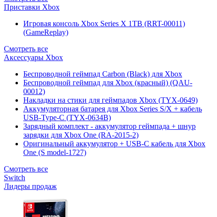
Приставки Xbox
Игровая консоль Xbox Series X 1TB (RRT-00011)
(GameReplay)
Смотреть все
Аксессуары Xbox
Беспроводной геймпад Carbon (Black) для Xbox
Беспроводной геймпад для Xbox (красный) (QAU-
00012)
Накладки на стики для геймпадов Xbox (TYX-0649)
Аккумуляторная батарея для Xbox Series S/X + кабель
USB-Type-C (TYX-0634B)
Зарядный комплект - аккумулятор геймпада + шнур
зарядки для Xbox One (RA-2015-2)
Оригинальный аккумулятор + USB-C кабель для Xbox
One (S model-1727)
Смотреть все
Switch
Лидеры продаж