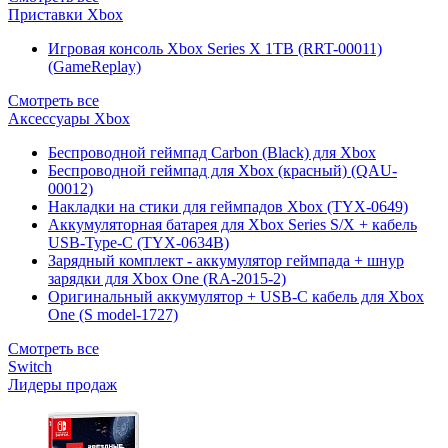
Приставки Xbox
Игровая консоль Xbox Series X 1TB (RRT-00011)
(GameReplay)
Смотреть все
Аксессуары Xbox
Беспроводной геймпад Carbon (Black) для Xbox
Беспроводной геймпад для Xbox (красный) (QAU-
00012)
Накладки на стики для геймпадов Xbox (TYX-0649)
Аккумуляторная батарея для Xbox Series S/X + кабель
USB-Type-C (TYX-0634B)
Зарядный комплект - аккумулятор геймпада + шнур
зарядки для Xbox One (RA-2015-2)
Оригинальный аккумулятор + USB-C кабель для Xbox
One (S model-1727)
Смотреть все
Switch
Лидеры продаж