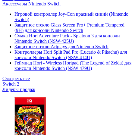
Аксессуары Nintendo Switch
Игровой контроллер Joy-Con красный синий (Nintendo
Switch)
Защитное стекло Glass Screen Pro+ Premium Tempered
(9H) для консоли Nintendo Switch
Сумка Hori Adventure Pack - Splatoon 3 для консоли
Nintendo Switch (NSW-425U)
Защитное стекло Artplays для Nintendo Switch
Контроллеры Hori Split Pad Pro (Lucario & Pikachu) для
консоли Nintendo Switch (NSW-414U)
Геймпад Hori - Wireless Horipad (The Legend of Zelda) для
консоли Nintendo Switch (NSW-479U)
Смотреть все
Switch 2
Лидеры продаж