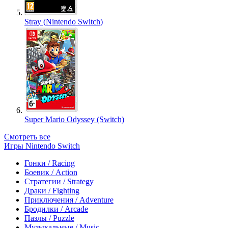
Stray (Nintendo Switch)
Super Mario Odyssey (Switch)
Смотреть все
Игры Nintendo Switch
Гонки / Racing
Боевик / Action
Стратегии / Strategy
Драки / Fighting
Приключения / Adventure
Бродилки / Arcade
Пазлы / Puzzle
Музыкальные / Music