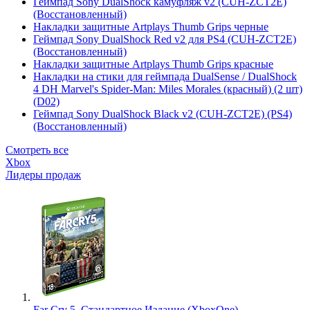
Геймпад Sony DualShock камуфляж v2 (CUH-ZCT2E)
(Восстановленный)
Накладки защитные Artplays Thumb Grips черные
Геймпад Sony DualShock Red v2 для PS4 (CUH-ZCT2E)
(Восстановленный)
Накладки защитные Artplays Thumb Grips красные
Накладки на стики для геймпада DualSense / DualShock
4 DH Marvel's Spider-Man: Miles Morales (красный) (2 шт)
(D02)
Геймпад Sony DualShock Black v2 (CUH-ZCT2E) (PS4)
(Восстановленный)
Смотреть все
Xbox
Лидеры продаж
Far Cry 5. Стандартное Издание (XboxOne)