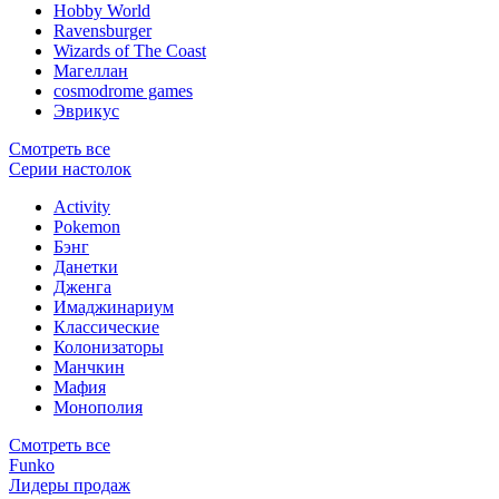
Hobby World
Ravensburger
Wizards of The Coast
Магеллан
сosmodrome games
Эврикус
Смотреть все
Серии настолок
Activity
Pokemon
Бэнг
Данетки
Дженга
Имаджинариум
Классические
Колонизаторы
Манчкин
Мафия
Монополия
Смотреть все
Funko
Лидеры продаж