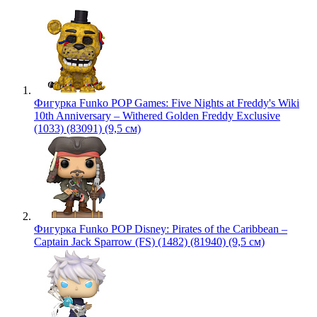
Фигурка Funko POP Games: Five Nights at Freddy's Wiki
10th Anniversary – Withered Golden Freddy Exclusive
(1033) (83091) (9,5 см)
Фигурка Funko POP Disney: Pirates of the Caribbean –
Captain Jack Sparrow (FS) (1482) (81940) (9,5 см)