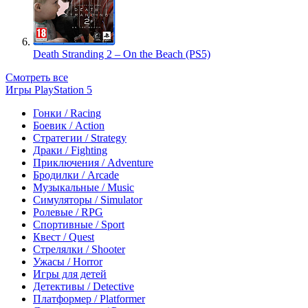
Death Stranding 2 – On the Beach (PS5)
Смотреть все
Игры PlayStation 5
Гонки / Racing
Боевик / Action
Стратегии / Strategy
Драки / Fighting
Приключения / Adventure
Бродилки / Arcade
Музыкальные / Music
Симуляторы / Simulator
Ролевые / RPG
Спортивные / Sport
Квест / Quest
Стрелялки / Shooter
Ужасы / Horror
Игры для детей
Детективы / Detective
Платформер / Platformer