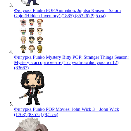
Фигурка Funko POP Animation: Jujutsu Kaisen – Satoru
Gojo (Hidden Inventory) (1885) (85326) (9,5 см)
Фигурка Funko Mystery Bitty POP: Stranger Things Season:
Mystery в ассортименте (1 случайная фигурка из 12)
(83667)
Фигурка Funko POP Movies: John Wick 3 – John Wick
(1763) (83572) (9,5 см)