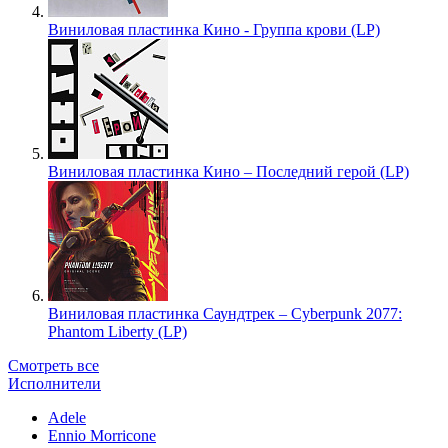
Виниловая пластинка Кино - Группа крови (LP)
Виниловая пластинка Кино – Последний герой (LP)
Виниловая пластинка Саундтрек – Cyberpunk 2077:
Phantom Liberty (LP)
Смотреть все
Исполнители
Adele
Ennio Morricone