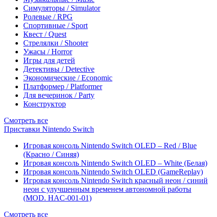
Симуляторы / Simulator
Ролевые / RPG
Спортивные / Sport
Квест / Quest
Стрелялки / Shooter
Ужасы / Horror
Игры для детей
Детективы / Detective
Экономические / Economic
Платформер / Platformer
Для вечеринок / Party
Конструктор
Смотреть все
Приставки Nintendo Switch
Игровая консоль Nintendo Switch OLED – Red / Blue
(Красно / Синяя)
Игровая консоль Nintendo Switch OLED – White (Белая)
Игровая консоль Nintendo Switch OLED (GameReplay)
Игровая консоль Nintendo Switch красный неон / синий
неон с улучшенным временем автономной работы
(MOD. HAC-001-01)
Смотреть все