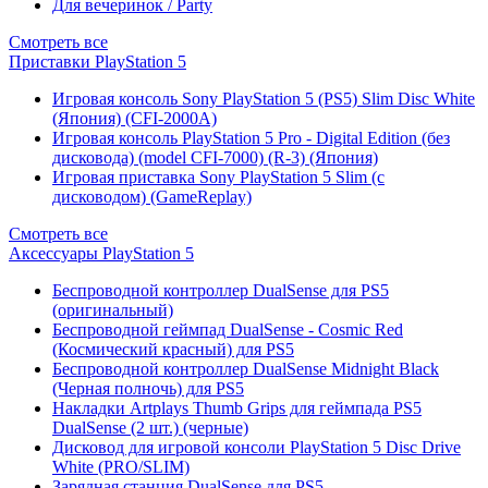
Для вечеринок / Party
Смотреть все
Приставки PlayStation 5
Игровая консоль Sony PlayStation 5 (PS5) Slim Disc White
(Япония) (CFI-2000A)
Игровая консоль PlayStation 5 Pro - Digital Edition (без
дисковода) (model CFI-7000) (R-3) (Япония)
Игровая приставка Sony PlayStation 5 Slim (с
дисководом) (GameReplay)
Смотреть все
Аксессуары PlayStation 5
Беспроводной контроллер DualSense для PS5
(оригинальный)
Беспроводной геймпад DualSense - Cosmic Red
(Космический красный) для PS5
Беспроводной контроллер DualSense Midnight Black
(Черная полночь) для PS5
Накладки Artplays Thumb Grips для геймпада PS5
DualSense (2 шт.) (черные)
Дисковод для игровой консоли PlayStation 5 Disc Drive
White (PRO/SLIM)
Зарядная станция DualSense для PS5