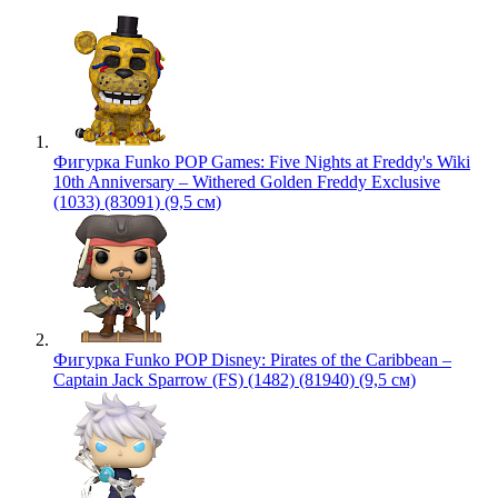
Фигурка Funko POP Games: Five Nights at Freddy's Wiki
10th Anniversary – Withered Golden Freddy Exclusive
(1033) (83091) (9,5 см)
Фигурка Funko POP Disney: Pirates of the Caribbean –
Captain Jack Sparrow (FS) (1482) (81940) (9,5 см)