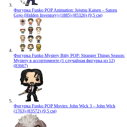
Фигурка Funko POP Animation: Jujutsu Kaisen – Satoru
Gojo (Hidden Inventory) (1885) (85326) (9,5 см)
Фигурка Funko Mystery Bitty POP: Stranger Things Season:
Mystery в ассортименте (1 случайная фигурка из 12)
(83667)
Фигурка Funko POP Movies: John Wick 3 – John Wick
(1763) (83572) (9,5 см)