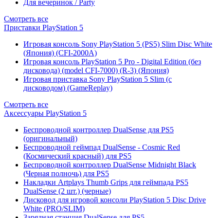
Для вечеринок / Party
Смотреть все
Приставки PlayStation 5
Игровая консоль Sony PlayStation 5 (PS5) Slim Disc White
(Япония) (CFI-2000A)
Игровая консоль PlayStation 5 Pro - Digital Edition (без
дисковода) (model CFI-7000) (R-3) (Япония)
Игровая приставка Sony PlayStation 5 Slim (с
дисководом) (GameReplay)
Смотреть все
Аксессуары PlayStation 5
Беспроводной контроллер DualSense для PS5
(оригинальный)
Беспроводной геймпад DualSense - Cosmic Red
(Космический красный) для PS5
Беспроводной контроллер DualSense Midnight Black
(Черная полночь) для PS5
Накладки Artplays Thumb Grips для геймпада PS5
DualSense (2 шт.) (черные)
Дисковод для игровой консоли PlayStation 5 Disc Drive
White (PRO/SLIM)
Зарядная станция DualSense для PS5