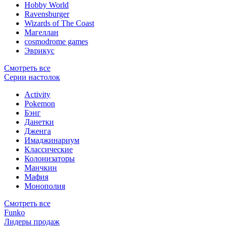
Hobby World
Ravensburger
Wizards of The Coast
Магеллан
сosmodrome games
Эврикус
Смотреть все
Серии настолок
Activity
Pokemon
Бэнг
Данетки
Дженга
Имаджинариум
Классические
Колонизаторы
Манчкин
Мафия
Монополия
Смотреть все
Funko
Лидеры продаж