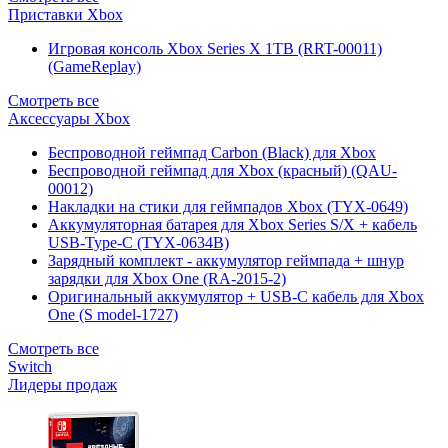
Приставки Xbox
Игровая консоль Xbox Series X 1TB (RRT-00011)
(GameReplay)
Смотреть все
Аксессуары Xbox
Беспроводной геймпад Carbon (Black) для Xbox
Беспроводной геймпад для Xbox (красный) (QAU-
00012)
Накладки на стики для геймпадов Xbox (TYX-0649)
Аккумуляторная батарея для Xbox Series S/X + кабель
USB-Type-C (TYX-0634B)
Зарядный комплект - аккумулятор геймпада + шнур
зарядки для Xbox One (RA-2015-2)
Оригинальный аккумулятор + USB-C кабель для Xbox
One (S model-1727)
Смотреть все
Switch
Лидеры продаж