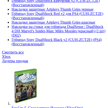
Геймпад Sony DualShock камуфляж v2 (CUH-ZCT2E)
(Восстановленный)
Накладки защитные Artplays Thumb Grips черные
Геймпад Sony DualShock Red v2 для PS4 (CUH-ZCT2E)
(Восстановленный)
Накладки защитные Artplays Thumb Grips красные
Накладки на стики для геймпада DualSense / DualShock
4 DH Marvel's Spider-Man: Miles Morales (красный) (2 шт)
(D02)
Геймпад Sony DualShock Black v2 (CUH-ZCT2E) (PS4)
(Восстановленный)
Смотреть все
Xbox
Лидеры продаж
Far Cry 5. Стандартное Издание (XboxOne)