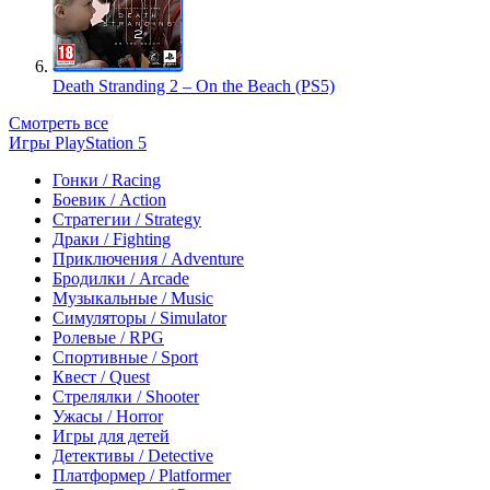
Death Stranding 2 – On the Beach (PS5)
Смотреть все
Игры PlayStation 5
Гонки / Racing
Боевик / Action
Стратегии / Strategy
Драки / Fighting
Приключения / Adventure
Бродилки / Arcade
Музыкальные / Music
Симуляторы / Simulator
Ролевые / RPG
Спортивные / Sport
Квест / Quest
Стрелялки / Shooter
Ужасы / Horror
Игры для детей
Детективы / Detective
Платформер / Platformer