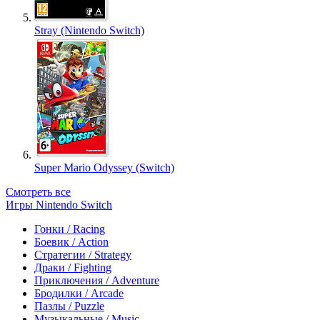
Stray (Nintendo Switch)
Super Mario Odyssey (Switch)
Смотреть все
Игры Nintendo Switch
Гонки / Racing
Боевик / Action
Стратегии / Strategy
Драки / Fighting
Приключения / Adventure
Бродилки / Arcade
Пазлы / Puzzle
Музыкальные / Music