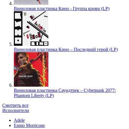
Виниловая пластинка Кино - Группа крови (LP)
Виниловая пластинка Кино – Последний герой (LP)
Виниловая пластинка Саундтрек – Cyberpunk 2077:
Phantom Liberty (LP)
Смотреть все
Исполнители
Adele
Ennio Morricone