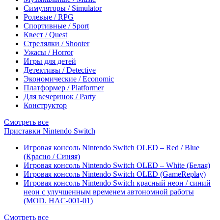
Симуляторы / Simulator
Ролевые / RPG
Спортивные / Sport
Квест / Quest
Стрелялки / Shooter
Ужасы / Horror
Игры для детей
Детективы / Detective
Экономические / Economic
Платформер / Platformer
Для вечеринок / Party
Конструктор
Смотреть все
Приставки Nintendo Switch
Игровая консоль Nintendo Switch OLED – Red / Blue
(Красно / Синяя)
Игровая консоль Nintendo Switch OLED – White (Белая)
Игровая консоль Nintendo Switch OLED (GameReplay)
Игровая консоль Nintendo Switch красный неон / синий
неон с улучшенным временем автономной работы
(MOD. HAC-001-01)
Смотреть все