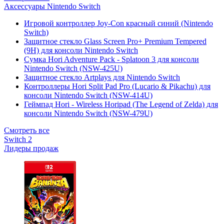
Аксессуары Nintendo Switch
Игровой контроллер Joy-Con красный синий (Nintendo
Switch)
Защитное стекло Glass Screen Pro+ Premium Tempered
(9H) для консоли Nintendo Switch
Сумка Hori Adventure Pack - Splatoon 3 для консоли
Nintendo Switch (NSW-425U)
Защитное стекло Artplays для Nintendo Switch
Контроллеры Hori Split Pad Pro (Lucario & Pikachu) для
консоли Nintendo Switch (NSW-414U)
Геймпад Hori - Wireless Horipad (The Legend of Zelda) для
консоли Nintendo Switch (NSW-479U)
Смотреть все
Switch 2
Лидеры продаж