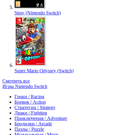
Stray (Nintendo Switch)
Super Mario Odyssey (Switch)
Смотреть все
Игры Nintendo Switch
Гонки / Racing
Боевик / Action
Стратегии / Strategy
Драки / Fighting
Приключения / Adventure
Бродилки / Arcade
Пазлы / Puzzle
Музыкальные / Music