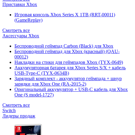
Приставки Xbox
Игровая консоль Xbox Series X 1TB (RRT-00011)
(GameReplay)
Смотреть все
Аксессуары Xbox
Беспроводной геймпад Carbon (Black) для Xbox
Беспроводной геймпад для Xbox (красный) (QAU-
00012)
Накладки на стики для геймпадов Xbox (TYX-0649)
Аккумуляторная батарея для Xbox Series S/X + кабель
USB-Type-C (TYX-0634B)
Зарядный комплект - аккумулятор геймпада + шнур
зарядки для Xbox One (RA-2015-2)
Оригинальный аккумулятор + USB-C кабель для Xbox
One (S model-1727)
Смотреть все
Switch
Лидеры продаж