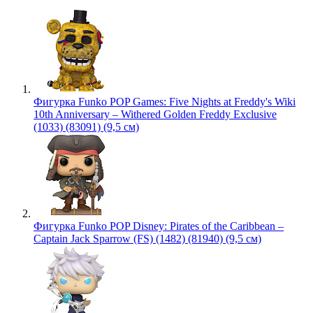
Фигурка Funko POP Games: Five Nights at Freddy's Wiki
10th Anniversary – Withered Golden Freddy Exclusive
(1033) (83091) (9,5 см)
Фигурка Funko POP Disney: Pirates of the Caribbean –
Captain Jack Sparrow (FS) (1482) (81940) (9,5 см)