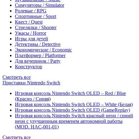
Симуляторы / Simulator
Ролевые / RPG
Спортивные / Sport
Квест / Quest
Стрелялки / Shooter
Ужасы / Horror
Игры для детей
Детективы / Detective
Экономические / Economic
Платформер / Platformer
Для вечеринок / Party
Конструктор
Смотреть все
Приставки Nintendo Switch
Игровая консоль Nintendo Switch OLED – Red / Blue
(Красно / Синяя)
Игровая консоль Nintendo Switch OLED – White (Белая)
Игровая консоль Nintendo Switch OLED (GameReplay)
Игровая консоль Nintendo Switch красный неон / синий
неон с улучшенным временем автономной работы
(MOD. HAC-001-01)
Смотреть все