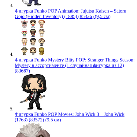
Фигурка Funko POP Animation: Jujutsu Kaisen – Satoru
Gojo (Hidden Inventory) (1885) (85326) (9,5 см)
Фигурка Funko Mystery Bitty POP: Stranger Things Season:
Mystery в ассортименте (1 случайная фигурка из 12)
(83667)
Фигурка Funko POP Movies: John Wick 3 – John Wick
(1763) (83572) (9,5 см)