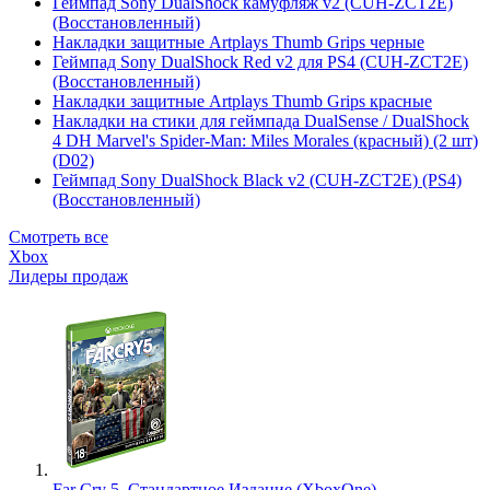
Геймпад Sony DualShock камуфляж v2 (CUH-ZCT2E)
(Восстановленный)
Накладки защитные Artplays Thumb Grips черные
Геймпад Sony DualShock Red v2 для PS4 (CUH-ZCT2E)
(Восстановленный)
Накладки защитные Artplays Thumb Grips красные
Накладки на стики для геймпада DualSense / DualShock
4 DH Marvel's Spider-Man: Miles Morales (красный) (2 шт)
(D02)
Геймпад Sony DualShock Black v2 (CUH-ZCT2E) (PS4)
(Восстановленный)
Смотреть все
Xbox
Лидеры продаж
Far Cry 5. Стандартное Издание (XboxOne)