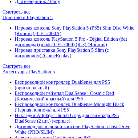
Для вечеринок / Party
Смотреть все
Приставки PlayStation 5
Игровая консоль Sony PlayStation 5 (PS5) Slim Disc White
(Япония) (CFI-2000A)
Игровая консоль PlayStation 5 Pro - Digital Edition (без
дисковода) (model CFI-7000) (R-3) (Япония)
Игровая приставка Sony PlayStation 5 Slim (с
дисководом) (GameReplay)
Смотреть все
Аксессуары PlayStation 5
Беспроводной контроллер DualSense для PS5
(оригинальный)
Беспроводной геймпад DualSense - Cosmic Red
(Космический красный) для PS5
Беспроводной контроллер DualSense Midnight Black
(Черная полночь) для PS5
Накладки Artplays Thumb Grips для геймпада PS5
DualSense (2 шт.) (черные)
Дисковод для игровой консоли PlayStation 5 Disc Drive
White (PRO/SLIM)
Зарядная станция DualSense для PS5