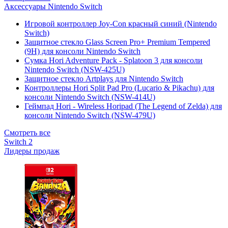
Аксессуары Nintendo Switch
Игровой контроллер Joy-Con красный синий (Nintendo
Switch)
Защитное стекло Glass Screen Pro+ Premium Tempered
(9H) для консоли Nintendo Switch
Сумка Hori Adventure Pack - Splatoon 3 для консоли
Nintendo Switch (NSW-425U)
Защитное стекло Artplays для Nintendo Switch
Контроллеры Hori Split Pad Pro (Lucario & Pikachu) для
консоли Nintendo Switch (NSW-414U)
Геймпад Hori - Wireless Horipad (The Legend of Zelda) для
консоли Nintendo Switch (NSW-479U)
Смотреть все
Switch 2
Лидеры продаж