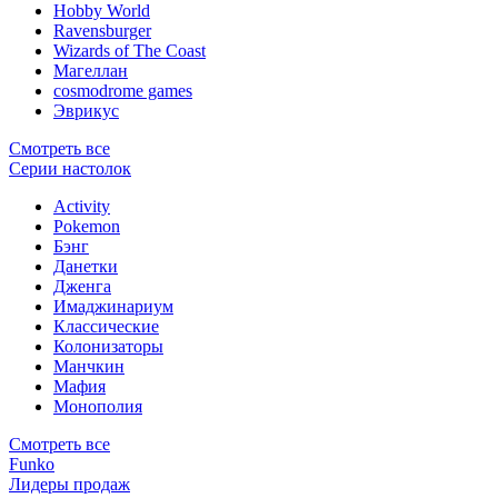
Hobby World
Ravensburger
Wizards of The Coast
Магеллан
сosmodrome games
Эврикус
Смотреть все
Серии настолок
Activity
Pokemon
Бэнг
Данетки
Дженга
Имаджинариум
Классические
Колонизаторы
Манчкин
Мафия
Монополия
Смотреть все
Funko
Лидеры продаж