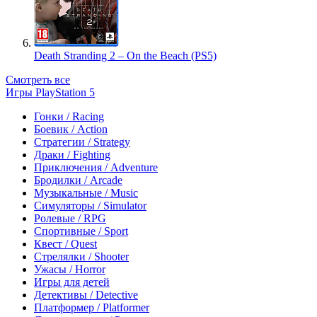
Death Stranding 2 – On the Beach (PS5)
Смотреть все
Игры PlayStation 5
Гонки / Racing
Боевик / Action
Стратегии / Strategy
Драки / Fighting
Приключения / Adventure
Бродилки / Arcade
Музыкальные / Music
Симуляторы / Simulator
Ролевые / RPG
Спортивные / Sport
Квест / Quest
Стрелялки / Shooter
Ужасы / Horror
Игры для детей
Детективы / Detective
Платформер / Platformer