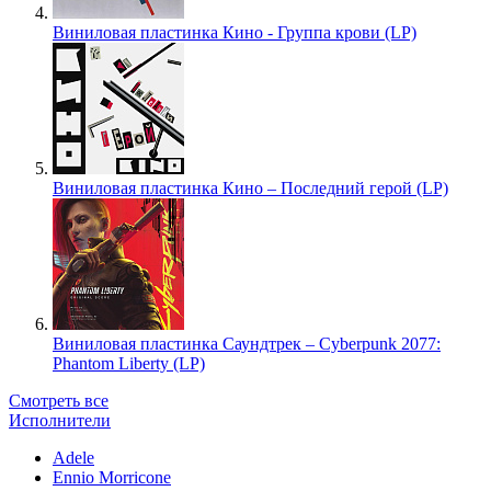
Виниловая пластинка Кино - Группа крови (LP)
Виниловая пластинка Кино – Последний герой (LP)
Виниловая пластинка Саундтрек – Cyberpunk 2077:
Phantom Liberty (LP)
Смотреть все
Исполнители
Adele
Ennio Morricone