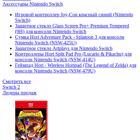
Аксессуары Nintendo Switch
Игровой контроллер Joy-Con красный синий (Nintendo
Switch)
Защитное стекло Glass Screen Pro+ Premium Tempered
(9H) для консоли Nintendo Switch
Сумка Hori Adventure Pack - Splatoon 3 для консоли
Nintendo Switch (NSW-425U)
Защитное стекло Artplays для Nintendo Switch
Контроллеры Hori Split Pad Pro (Lucario & Pikachu) для
консоли Nintendo Switch (NSW-414U)
Геймпад Hori - Wireless Horipad (The Legend of Zelda) для
консоли Nintendo Switch (NSW-479U)
Смотреть все
Switch 2
Лидеры продаж