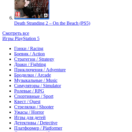
Death Stranding 2 – On the Beach (PS5)
Смотреть все
Игры PlayStation 5
Гонки / Racing
Боевик / Action
Стратегии / Strategy
Драки / Fighting
Приключения / Adventure
Бродилки / Arcade
Музыкальные / Music
Симуляторы / Simulator
Ролевые / RPG
Спортивные / Sport
Квест / Quest
Стрелялки / Shooter
Ужасы / Horror
Игры для детей
Детективы / Detective
Платформер / Platformer