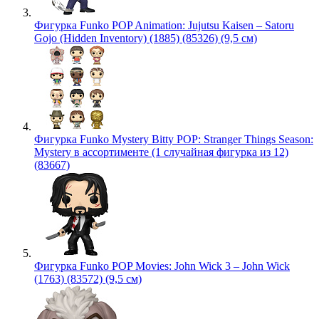
Фигурка Funko POP Animation: Jujutsu Kaisen – Satoru
Gojo (Hidden Inventory) (1885) (85326) (9,5 см)
Фигурка Funko Mystery Bitty POP: Stranger Things Season:
Mystery в ассортименте (1 случайная фигурка из 12)
(83667)
Фигурка Funko POP Movies: John Wick 3 – John Wick
(1763) (83572) (9,5 см)