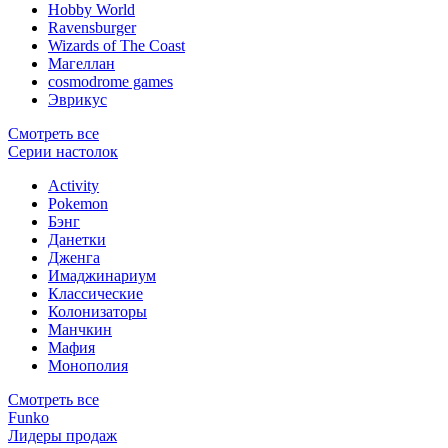
Hobby World
Ravensburger
Wizards of The Coast
Магеллан
сosmodrome games
Эврикус
Смотреть все
Серии настолок
Activity
Pokemon
Бэнг
Данетки
Дженга
Имаджинариум
Классические
Колонизаторы
Манчкин
Мафия
Монополия
Смотреть все
Funko
Лидеры продаж