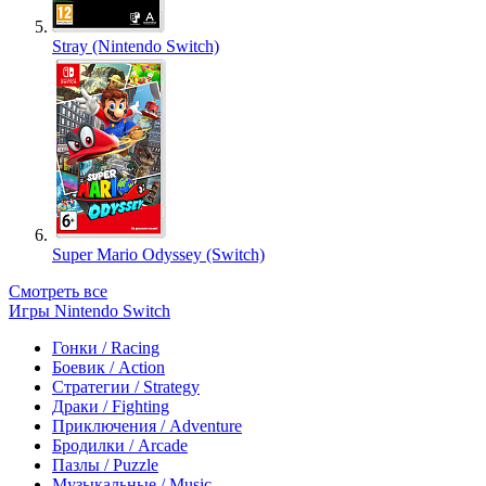
Stray (Nintendo Switch)
Super Mario Odyssey (Switch)
Смотреть все
Игры Nintendo Switch
Гонки / Racing
Боевик / Action
Стратегии / Strategy
Драки / Fighting
Приключения / Adventure
Бродилки / Arcade
Пазлы / Puzzle
Музыкальные / Music