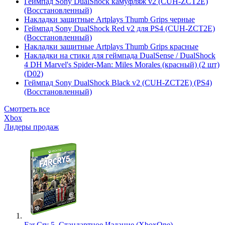
Геймпад Sony DualShock камуфляж v2 (CUH-ZCT2E)
(Восстановленный)
Накладки защитные Artplays Thumb Grips черные
Геймпад Sony DualShock Red v2 для PS4 (CUH-ZCT2E)
(Восстановленный)
Накладки защитные Artplays Thumb Grips красные
Накладки на стики для геймпада DualSense / DualShock
4 DH Marvel's Spider-Man: Miles Morales (красный) (2 шт)
(D02)
Геймпад Sony DualShock Black v2 (CUH-ZCT2E) (PS4)
(Восстановленный)
Смотреть все
Xbox
Лидеры продаж
Far Cry 5. Стандартное Издание (XboxOne)