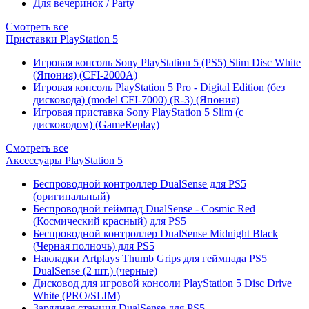
Для вечеринок / Party
Смотреть все
Приставки PlayStation 5
Игровая консоль Sony PlayStation 5 (PS5) Slim Disc White
(Япония) (CFI-2000A)
Игровая консоль PlayStation 5 Pro - Digital Edition (без
дисковода) (model CFI-7000) (R-3) (Япония)
Игровая приставка Sony PlayStation 5 Slim (с
дисководом) (GameReplay)
Смотреть все
Аксессуары PlayStation 5
Беспроводной контроллер DualSense для PS5
(оригинальный)
Беспроводной геймпад DualSense - Cosmic Red
(Космический красный) для PS5
Беспроводной контроллер DualSense Midnight Black
(Черная полночь) для PS5
Накладки Artplays Thumb Grips для геймпада PS5
DualSense (2 шт.) (черные)
Дисковод для игровой консоли PlayStation 5 Disc Drive
White (PRO/SLIM)
Зарядная станция DualSense для PS5