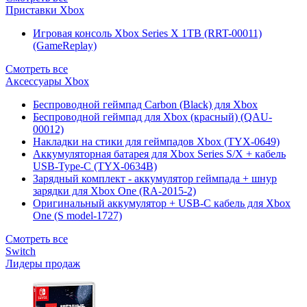
Приставки Xbox
Игровая консоль Xbox Series X 1TB (RRT-00011)
(GameReplay)
Смотреть все
Аксессуары Xbox
Беспроводной геймпад Carbon (Black) для Xbox
Беспроводной геймпад для Xbox (красный) (QAU-
00012)
Накладки на стики для геймпадов Xbox (TYX-0649)
Аккумуляторная батарея для Xbox Series S/X + кабель
USB-Type-C (TYX-0634B)
Зарядный комплект - аккумулятор геймпада + шнур
зарядки для Xbox One (RA-2015-2)
Оригинальный аккумулятор + USB-C кабель для Xbox
One (S model-1727)
Смотреть все
Switch
Лидеры продаж