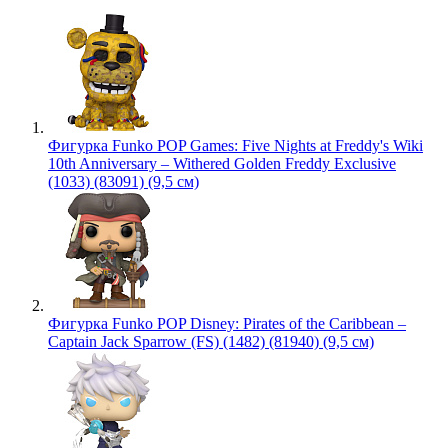
Фигурка Funko POP Games: Five Nights at Freddy's Wiki
10th Anniversary – Withered Golden Freddy Exclusive
(1033) (83091) (9,5 см)
Фигурка Funko POP Disney: Pirates of the Caribbean –
Captain Jack Sparrow (FS) (1482) (81940) (9,5 см)