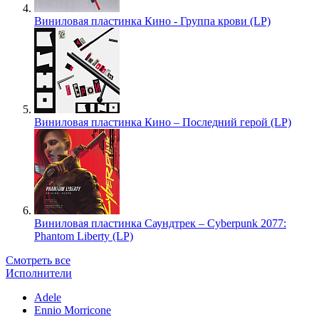
Виниловая пластинка Кино - Группа крови (LP)
Виниловая пластинка Кино – Последний герой (LP)
Виниловая пластинка Саундтрек – Cyberpunk 2077:
Phantom Liberty (LP)
Смотреть все
Исполнители
Adele
Ennio Morricone