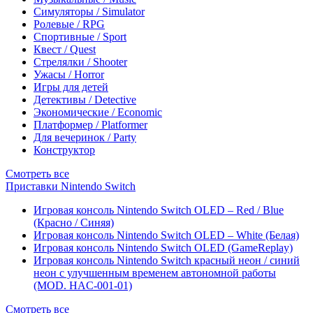
Симуляторы / Simulator
Ролевые / RPG
Спортивные / Sport
Квест / Quest
Стрелялки / Shooter
Ужасы / Horror
Игры для детей
Детективы / Detective
Экономические / Economic
Платформер / Platformer
Для вечеринок / Party
Конструктор
Смотреть все
Приставки Nintendo Switch
Игровая консоль Nintendo Switch OLED – Red / Blue
(Красно / Синяя)
Игровая консоль Nintendo Switch OLED – White (Белая)
Игровая консоль Nintendo Switch OLED (GameReplay)
Игровая консоль Nintendo Switch красный неон / синий
неон с улучшенным временем автономной работы
(MOD. HAC-001-01)
Смотреть все