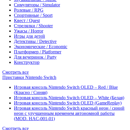
Симуляторы / Simulator
Ролевые / RPG
Спортивные / Sport
Квест / Quest
Стрелялки / Shooter
Ужасы / Horror
Игры для детей
Детективы / Detective
Экономические / Economic
Платформер / Platformer
Для вечеринок / Party
Конструктор
Смотреть все
Приставки Nintendo Switch
Игровая консоль Nintendo Switch OLED – Red / Blue
(Красно / Синяя)
Игровая консоль Nintendo Switch OLED – White (Белая)
Игровая консоль Nintendo Switch OLED (GameReplay)
Игровая консоль Nintendo Switch красный неон / синий
неон с улучшенным временем автономной работы
(MOD. HAC-001-01)
Смотреть все