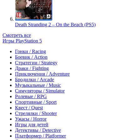
Death Stranding 2 – On the Beach (PS5)
Смотреть все
Игры PlayStation 5
Гонки / Racing
Боевик / Action
Стратегии / Strategy
Драки / Fighting
Приключения / Adventure
Бродилки / Arcade
Музыкальные / Music
Симуляторы / Simulator
Ролевые / RPG
Спортивные / Sport
Квест / Quest
Стрелялки / Shooter
Ужасы / Horror
Игры для детей
Детективы / Detective
Платформер / Platformer