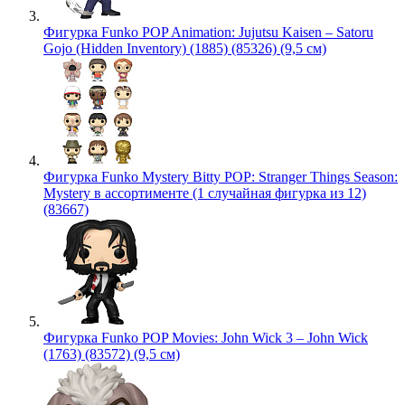
Фигурка Funko POP Animation: Jujutsu Kaisen – Satoru
Gojo (Hidden Inventory) (1885) (85326) (9,5 см)
Фигурка Funko Mystery Bitty POP: Stranger Things Season:
Mystery в ассортименте (1 случайная фигурка из 12)
(83667)
Фигурка Funko POP Movies: John Wick 3 – John Wick
(1763) (83572) (9,5 см)