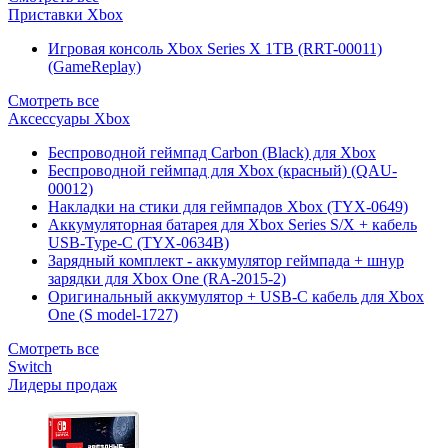
Приставки Xbox
Игровая консоль Xbox Series X 1TB (RRT-00011)
(GameReplay)
Смотреть все
Аксессуары Xbox
Беспроводной геймпад Carbon (Black) для Xbox
Беспроводной геймпад для Xbox (красный) (QAU-
00012)
Накладки на стики для геймпадов Xbox (TYX-0649)
Аккумуляторная батарея для Xbox Series S/X + кабель
USB-Type-C (TYX-0634B)
Зарядный комплект - аккумулятор геймпада + шнур
зарядки для Xbox One (RA-2015-2)
Оригинальный аккумулятор + USB-C кабель для Xbox
One (S model-1727)
Смотреть все
Switch
Лидеры продаж