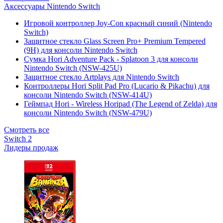
Аксессуары Nintendo Switch
Игровой контроллер Joy-Con красный синий (Nintendo
Switch)
Защитное стекло Glass Screen Pro+ Premium Tempered
(9H) для консоли Nintendo Switch
Сумка Hori Adventure Pack - Splatoon 3 для консоли
Nintendo Switch (NSW-425U)
Защитное стекло Artplays для Nintendo Switch
Контроллеры Hori Split Pad Pro (Lucario & Pikachu) для
консоли Nintendo Switch (NSW-414U)
Геймпад Hori - Wireless Horipad (The Legend of Zelda) для
консоли Nintendo Switch (NSW-479U)
Смотреть все
Switch 2
Лидеры продаж