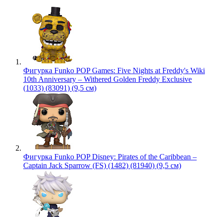
Фигурка Funko POP Games: Five Nights at Freddy's Wiki
10th Anniversary – Withered Golden Freddy Exclusive
(1033) (83091) (9,5 см)
Фигурка Funko POP Disney: Pirates of the Caribbean –
Captain Jack Sparrow (FS) (1482) (81940) (9,5 см)