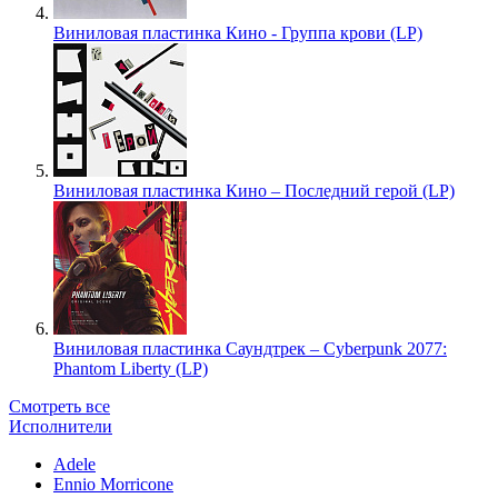
Виниловая пластинка Кино - Группа крови (LP)
Виниловая пластинка Кино – Последний герой (LP)
Виниловая пластинка Саундтрек – Cyberpunk 2077:
Phantom Liberty (LP)
Смотреть все
Исполнители
Adele
Ennio Morricone