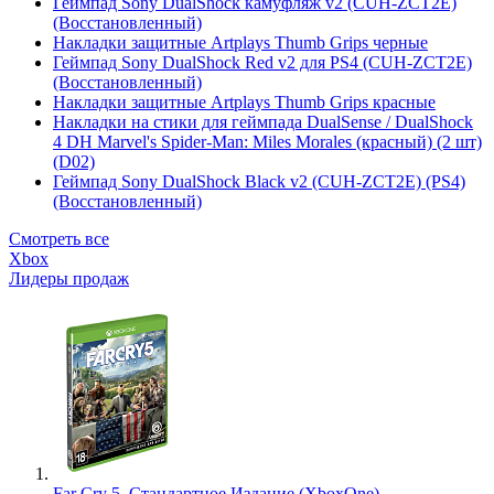
Геймпад Sony DualShock камуфляж v2 (CUH-ZCT2E)
(Восстановленный)
Накладки защитные Artplays Thumb Grips черные
Геймпад Sony DualShock Red v2 для PS4 (CUH-ZCT2E)
(Восстановленный)
Накладки защитные Artplays Thumb Grips красные
Накладки на стики для геймпада DualSense / DualShock
4 DH Marvel's Spider-Man: Miles Morales (красный) (2 шт)
(D02)
Геймпад Sony DualShock Black v2 (CUH-ZCT2E) (PS4)
(Восстановленный)
Смотреть все
Xbox
Лидеры продаж
Far Cry 5. Стандартное Издание (XboxOne)