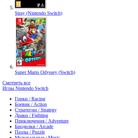
Stray (Nintendo Switch)
Super Mario Odyssey (Switch)
Смотреть все
Игры Nintendo Switch
Гонки / Racing
Боевик / Action
Стратегии / Strategy
Драки / Fighting
Приключения / Adventure
Бродилки / Arcade
Пазлы / Puzzle
Музыкальные / Music