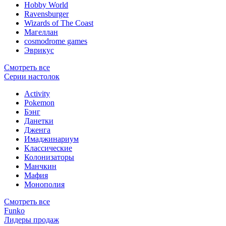
Hobby World
Ravensburger
Wizards of The Coast
Магеллан
сosmodrome games
Эврикус
Смотреть все
Серии настолок
Activity
Pokemon
Бэнг
Данетки
Дженга
Имаджинариум
Классические
Колонизаторы
Манчкин
Мафия
Монополия
Смотреть все
Funko
Лидеры продаж