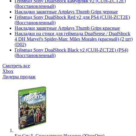
Геймпад Sony DualShock камуфляж v2 (CUH-ZCT2E)
(Восстановленный)
Накладки защитные Artplays Thumb Grips черные
Геймпад Sony DualShock Red v2 для PS4 (CUH-ZCT2E)
(Восстановленный)
Накладки защитные Artplays Thumb Grips красные
Накладки на стики для геймпада DualSense / DualShock
4 DH Marvel's Spider-Man: Miles Morales (красный) (2 шт)
(D02)
Геймпад Sony DualShock Black v2 (CUH-ZCT2E) (PS4)
(Восстановленный)
Смотреть все
Xbox
Лидеры продаж
Far Cry 5. Стандартное Издание (XboxOne)