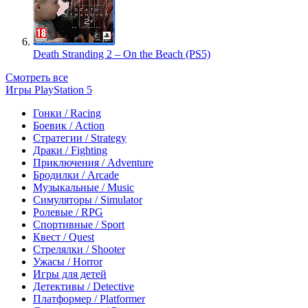
Death Stranding 2 – On the Beach (PS5)
Смотреть все
Игры PlayStation 5
Гонки / Racing
Боевик / Action
Стратегии / Strategy
Драки / Fighting
Приключения / Adventure
Бродилки / Arcade
Музыкальные / Music
Симуляторы / Simulator
Ролевые / RPG
Спортивные / Sport
Квест / Quest
Стрелялки / Shooter
Ужасы / Horror
Игры для детей
Детективы / Detective
Платформер / Platformer