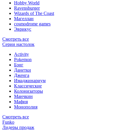
Hobby World
Ravensburger
Wizards of The Coast
Магеллан
сosmodrome games
Эврикус
Смотреть все
Серии настолок
Activity
Pokemon
Бэнг
Данетки
Дженга
Имаджинариум
Классические
Колонизаторы
Манчкин
Мафия
Монополия
Смотреть все
Funko
Лидеры продаж