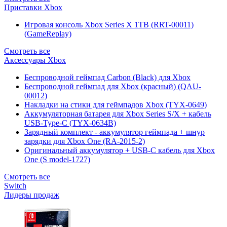
Приставки Xbox
Игровая консоль Xbox Series X 1TB (RRT-00011)
(GameReplay)
Смотреть все
Аксессуары Xbox
Беспроводной геймпад Carbon (Black) для Xbox
Беспроводной геймпад для Xbox (красный) (QAU-
00012)
Накладки на стики для геймпадов Xbox (TYX-0649)
Аккумуляторная батарея для Xbox Series S/X + кабель
USB-Type-C (TYX-0634B)
Зарядный комплект - аккумулятор геймпада + шнур
зарядки для Xbox One (RA-2015-2)
Оригинальный аккумулятор + USB-C кабель для Xbox
One (S model-1727)
Смотреть все
Switch
Лидеры продаж