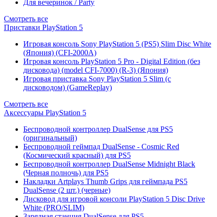
Для вечеринок / Party
Смотреть все
Приставки PlayStation 5
Игровая консоль Sony PlayStation 5 (PS5) Slim Disc White
(Япония) (CFI-2000A)
Игровая консоль PlayStation 5 Pro - Digital Edition (без
дисковода) (model CFI-7000) (R-3) (Япония)
Игровая приставка Sony PlayStation 5 Slim (с
дисководом) (GameReplay)
Смотреть все
Аксессуары PlayStation 5
Беспроводной контроллер DualSense для PS5
(оригинальный)
Беспроводной геймпад DualSense - Cosmic Red
(Космический красный) для PS5
Беспроводной контроллер DualSense Midnight Black
(Черная полночь) для PS5
Накладки Artplays Thumb Grips для геймпада PS5
DualSense (2 шт.) (черные)
Дисковод для игровой консоли PlayStation 5 Disc Drive
White (PRO/SLIM)
Зарядная станция DualSense для PS5