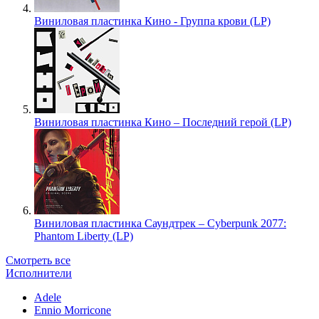
Виниловая пластинка Кино - Группа крови (LP)
Виниловая пластинка Кино – Последний герой (LP)
Виниловая пластинка Саундтрек – Cyberpunk 2077:
Phantom Liberty (LP)
Смотреть все
Исполнители
Adele
Ennio Morricone