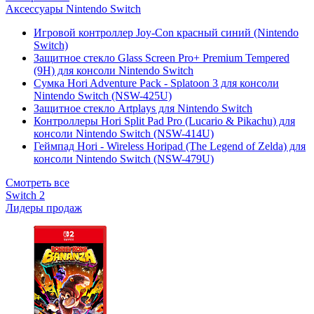
Аксессуары Nintendo Switch
Игровой контроллер Joy-Con красный синий (Nintendo
Switch)
Защитное стекло Glass Screen Pro+ Premium Tempered
(9H) для консоли Nintendo Switch
Сумка Hori Adventure Pack - Splatoon 3 для консоли
Nintendo Switch (NSW-425U)
Защитное стекло Artplays для Nintendo Switch
Контроллеры Hori Split Pad Pro (Lucario & Pikachu) для
консоли Nintendo Switch (NSW-414U)
Геймпад Hori - Wireless Horipad (The Legend of Zelda) для
консоли Nintendo Switch (NSW-479U)
Смотреть все
Switch 2
Лидеры продаж