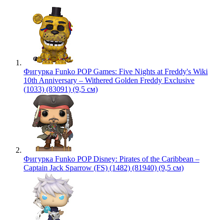
Фигурка Funko POP Games: Five Nights at Freddy's Wiki
10th Anniversary – Withered Golden Freddy Exclusive
(1033) (83091) (9,5 см)
Фигурка Funko POP Disney: Pirates of the Caribbean –
Captain Jack Sparrow (FS) (1482) (81940) (9,5 см)