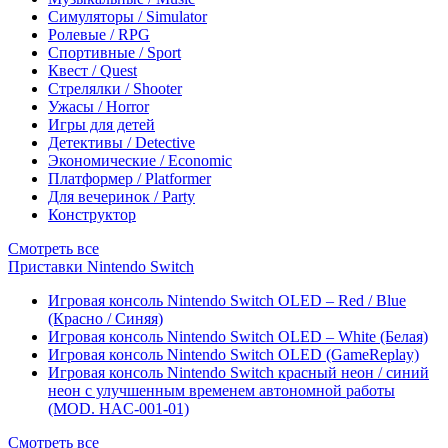
Симуляторы / Simulator
Ролевые / RPG
Спортивные / Sport
Квест / Quest
Стрелялки / Shooter
Ужасы / Horror
Игры для детей
Детективы / Detective
Экономические / Economic
Платформер / Platformer
Для вечеринок / Party
Конструктор
Смотреть все
Приставки Nintendo Switch
Игровая консоль Nintendo Switch OLED – Red / Blue
(Красно / Синяя)
Игровая консоль Nintendo Switch OLED – White (Белая)
Игровая консоль Nintendo Switch OLED (GameReplay)
Игровая консоль Nintendo Switch красный неон / синий
неон с улучшенным временем автономной работы
(MOD. HAC-001-01)
Смотреть все