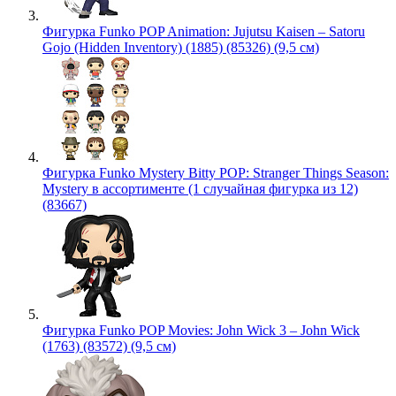
Фигурка Funko POP Animation: Jujutsu Kaisen – Satoru
Gojo (Hidden Inventory) (1885) (85326) (9,5 см)
Фигурка Funko Mystery Bitty POP: Stranger Things Season:
Mystery в ассортименте (1 случайная фигурка из 12)
(83667)
Фигурка Funko POP Movies: John Wick 3 – John Wick
(1763) (83572) (9,5 см)