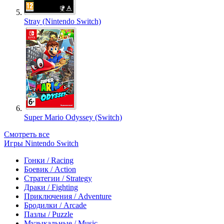
Stray (Nintendo Switch)
Super Mario Odyssey (Switch)
Смотреть все
Игры Nintendo Switch
Гонки / Racing
Боевик / Action
Стратегии / Strategy
Драки / Fighting
Приключения / Adventure
Бродилки / Arcade
Пазлы / Puzzle
Музыкальные / Music