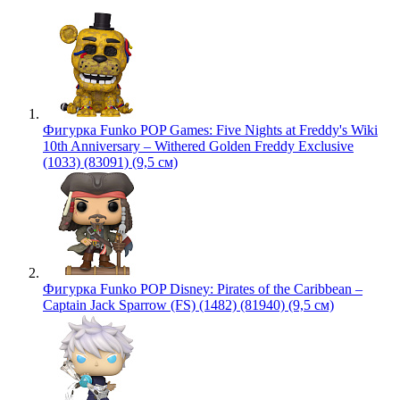
Фигурка Funko POP Games: Five Nights at Freddy's Wiki
10th Anniversary – Withered Golden Freddy Exclusive
(1033) (83091) (9,5 см)
Фигурка Funko POP Disney: Pirates of the Caribbean –
Captain Jack Sparrow (FS) (1482) (81940) (9,5 см)