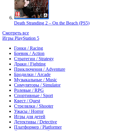
Death Stranding 2 – On the Beach (PS5)
Смотреть все
Игры PlayStation 5
Гонки / Racing
Боевик / Action
Стратегии / Strategy
Драки / Fighting
Приключения / Adventure
Бродилки / Arcade
Музыкальные / Music
Симуляторы / Simulator
Ролевые / RPG
Спортивные / Sport
Квест / Quest
Стрелялки / Shooter
Ужасы / Horror
Игры для детей
Детективы / Detective
Платформер / Platformer