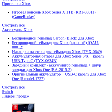
Приставки Xbox
Игровая консоль Xbox Series X 1TB (RRT-00011)
(GameReplay)
Смотреть все
Аксессуары Xbox
Беспроводной геймпад Carbon (Black) для Xbox
Беспроводной геймпад для Xbox (красный) (QAU-
00012)
Накладки на стики для геймпадов Xbox (TYX-0649)
Аккумуляторная батарея для Xbox Series S/X + кабель
USB-Type-C (TYX-0634B)
Зарядный комплект - аккумулятор геймпада + шнур
зарядки для Xbox One (RA-2015-2)
Оригинальный аккумулятор + USB-C кабель для Xbox
One (S model-1727)
Смотреть все
Switch
Лидеры продаж