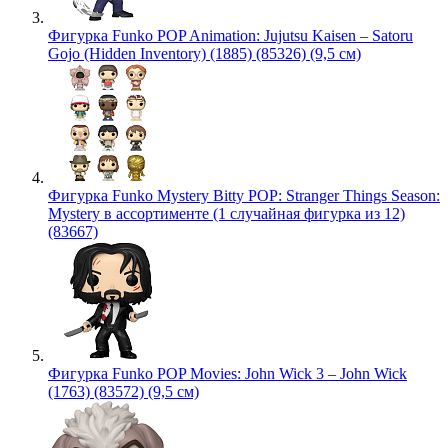
Фигурка Funko POP Animation: Jujutsu Kaisen – Satoru
Gojo (Hidden Inventory) (1885) (85326) (9,5 см)
Фигурка Funko Mystery Bitty POP: Stranger Things Season:
Mystery в ассортименте (1 случайная фигурка из 12)
(83667)
Фигурка Funko POP Movies: John Wick 3 – John Wick
(1763) (83572) (9,5 см)