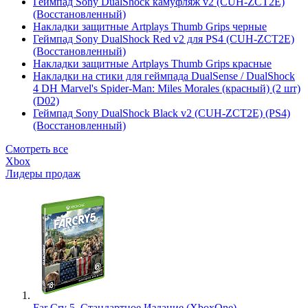
Геймпад Sony DualShock камуфляж v2 (CUH-ZCT2E)
(Восстановленный)
Накладки защитные Artplays Thumb Grips черные
Геймпад Sony DualShock Red v2 для PS4 (CUH-ZCT2E)
(Восстановленный)
Накладки защитные Artplays Thumb Grips красные
Накладки на стики для геймпада DualSense / DualShock
4 DH Marvel's Spider-Man: Miles Morales (красный) (2 шт)
(D02)
Геймпад Sony DualShock Black v2 (CUH-ZCT2E) (PS4)
(Восстановленный)
Смотреть все
Xbox
Лидеры продаж
Far Cry 5. Стандартное Издание (XboxOne)