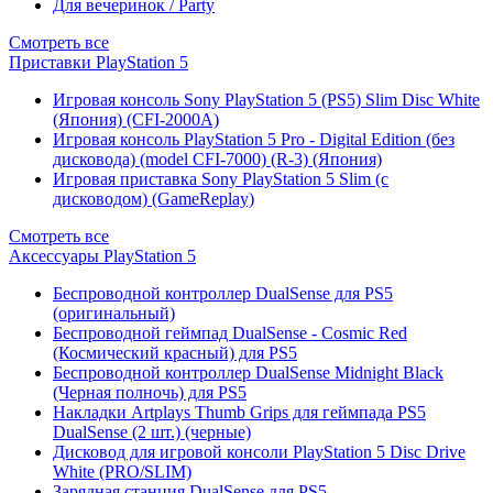
Для вечеринок / Party
Смотреть все
Приставки PlayStation 5
Игровая консоль Sony PlayStation 5 (PS5) Slim Disc White
(Япония) (CFI-2000A)
Игровая консоль PlayStation 5 Pro - Digital Edition (без
дисковода) (model CFI-7000) (R-3) (Япония)
Игровая приставка Sony PlayStation 5 Slim (с
дисководом) (GameReplay)
Смотреть все
Аксессуары PlayStation 5
Беспроводной контроллер DualSense для PS5
(оригинальный)
Беспроводной геймпад DualSense - Cosmic Red
(Космический красный) для PS5
Беспроводной контроллер DualSense Midnight Black
(Черная полночь) для PS5
Накладки Artplays Thumb Grips для геймпада PS5
DualSense (2 шт.) (черные)
Дисковод для игровой консоли PlayStation 5 Disc Drive
White (PRO/SLIM)
Зарядная станция DualSense для PS5