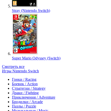
Stray (Nintendo Switch)
Super Mario Odyssey (Switch)
Смотреть все
Игры Nintendo Switch
Гонки / Racing
Боевик / Action
Стратегии / Strategy
Драки / Fighting
Приключения / Adventure
Бродилки / Arcade
Пазлы / Puzzle
Музыкальные / Music