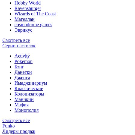
Hobby World
Ravensburger
Wizards of The Coast
Магеллан
сosmodrome games
Эврикус
Смотреть все
Серии настолок
Activity
Pokemon
Бэнг
Данетки
Дженга
Имаджинариум
Классические
Колонизаторы
Манчкин
Мафия
Монополия
Смотреть все
Funko
Лидеры продаж