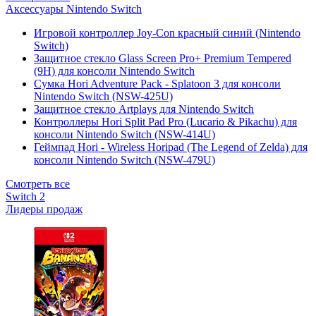
Аксессуары Nintendo Switch
Игровой контроллер Joy-Con красный синий (Nintendo
Switch)
Защитное стекло Glass Screen Pro+ Premium Tempered
(9H) для консоли Nintendo Switch
Сумка Hori Adventure Pack - Splatoon 3 для консоли
Nintendo Switch (NSW-425U)
Защитное стекло Artplays для Nintendo Switch
Контроллеры Hori Split Pad Pro (Lucario & Pikachu) для
консоли Nintendo Switch (NSW-414U)
Геймпад Hori - Wireless Horipad (The Legend of Zelda) для
консоли Nintendo Switch (NSW-479U)
Смотреть все
Switch 2
Лидеры продаж