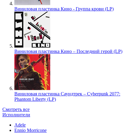
Виниловая пластинка Кино - Группа крови (LP)
Виниловая пластинка Кино – Последний герой (LP)
Виниловая пластинка Саундтрек – Cyberpunk 2077:
Phantom Liberty (LP)
Смотреть все
Исполнители
Adele
Ennio Morricone