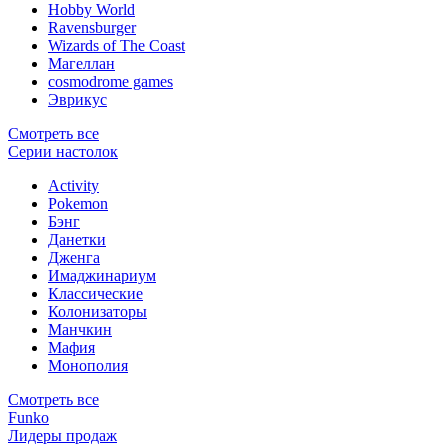
Hobby World
Ravensburger
Wizards of The Coast
Магеллан
сosmodrome games
Эврикус
Смотреть все
Серии настолок
Activity
Pokemon
Бэнг
Данетки
Дженга
Имаджинариум
Классические
Колонизаторы
Манчкин
Мафия
Монополия
Смотреть все
Funko
Лидеры продаж