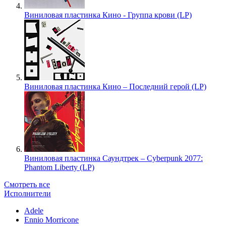
Виниловая пластинка Кино - Группа крови (LP)
Виниловая пластинка Кино – Последний герой (LP)
Виниловая пластинка Саундтрек – Cyberpunk 2077:
Phantom Liberty (LP)
Смотреть все
Исполнители
Adele
Ennio Morricone