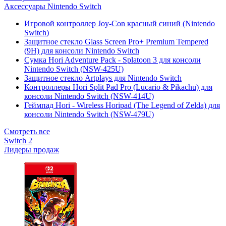
Аксессуары Nintendo Switch
Игровой контроллер Joy-Con красный синий (Nintendo
Switch)
Защитное стекло Glass Screen Pro+ Premium Tempered
(9H) для консоли Nintendo Switch
Сумка Hori Adventure Pack - Splatoon 3 для консоли
Nintendo Switch (NSW-425U)
Защитное стекло Artplays для Nintendo Switch
Контроллеры Hori Split Pad Pro (Lucario & Pikachu) для
консоли Nintendo Switch (NSW-414U)
Геймпад Hori - Wireless Horipad (The Legend of Zelda) для
консоли Nintendo Switch (NSW-479U)
Смотреть все
Switch 2
Лидеры продаж