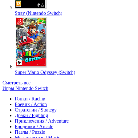
Stray (Nintendo Switch)
Super Mario Odyssey (Switch)
Смотреть все
Игры Nintendo Switch
Гонки / Racing
Боевик / Action
Стратегии / Strategy
Драки / Fighting
Приключения / Adventure
Бродилки / Arcade
Пазлы / Puzzle
Музыкальные / Music