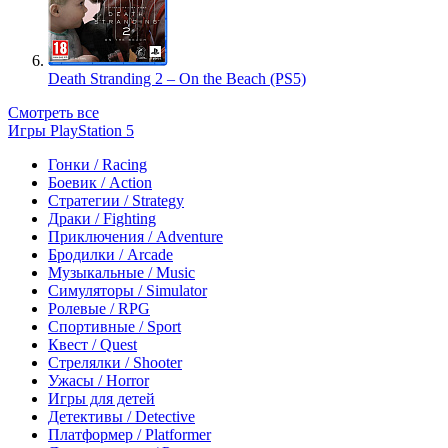
Death Stranding 2 – On the Beach (PS5)
Смотреть все
Игры PlayStation 5
Гонки / Racing
Боевик / Action
Стратегии / Strategy
Драки / Fighting
Приключения / Adventure
Бродилки / Arcade
Музыкальные / Music
Симуляторы / Simulator
Ролевые / RPG
Спортивные / Sport
Квест / Quest
Стрелялки / Shooter
Ужасы / Horror
Игры для детей
Детективы / Detective
Платформер / Platformer