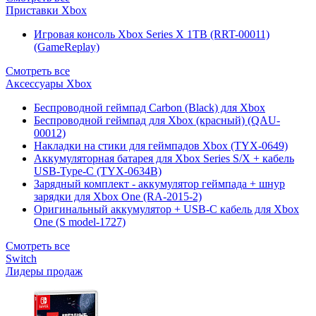
Приставки Xbox
Игровая консоль Xbox Series X 1TB (RRT-00011)
(GameReplay)
Смотреть все
Аксессуары Xbox
Беспроводной геймпад Carbon (Black) для Xbox
Беспроводной геймпад для Xbox (красный) (QAU-
00012)
Накладки на стики для геймпадов Xbox (TYX-0649)
Аккумуляторная батарея для Xbox Series S/X + кабель
USB-Type-C (TYX-0634B)
Зарядный комплект - аккумулятор геймпада + шнур
зарядки для Xbox One (RA-2015-2)
Оригинальный аккумулятор + USB-C кабель для Xbox
One (S model-1727)
Смотреть все
Switch
Лидеры продаж