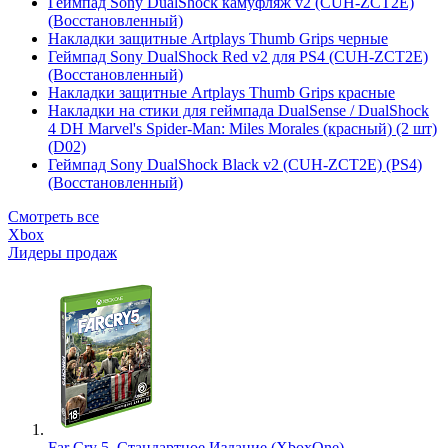
Геймпад Sony DualShock камуфляж v2 (CUH-ZCT2E)
(Восстановленный)
Накладки защитные Artplays Thumb Grips черные
Геймпад Sony DualShock Red v2 для PS4 (CUH-ZCT2E)
(Восстановленный)
Накладки защитные Artplays Thumb Grips красные
Накладки на стики для геймпада DualSense / DualShock
4 DH Marvel's Spider-Man: Miles Morales (красный) (2 шт)
(D02)
Геймпад Sony DualShock Black v2 (CUH-ZCT2E) (PS4)
(Восстановленный)
Смотреть все
Xbox
Лидеры продаж
Far Cry 5. Стандартное Издание (XboxOne)