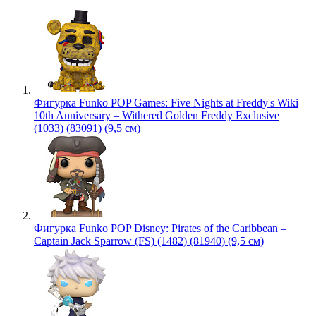
Фигурка Funko POP Games: Five Nights at Freddy's Wiki
10th Anniversary – Withered Golden Freddy Exclusive
(1033) (83091) (9,5 см)
Фигурка Funko POP Disney: Pirates of the Caribbean –
Captain Jack Sparrow (FS) (1482) (81940) (9,5 см)