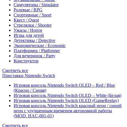
Симуляторы / Simulator
Ролевые / RPG
Спортивные / Sport
Квест / Quest
Стрелялки / Shooter
Ужасы / Horror
Игры для детей
Детективы / Detective
Экономические / Economic
Платформер / Platformer
Для вечеринок / Party
Конструктор
Смотреть все
Приставки Nintendo Switch
Игровая консоль Nintendo Switch OLED – Red / Blue
(Красно / Синяя)
Игровая консоль Nintendo Switch OLED – White (Белая)
Игровая консоль Nintendo Switch OLED (GameReplay)
Игровая консоль Nintendo Switch красный неон / синий
неон с улучшенным временем автономной работы
(MOD. HAC-001-01)
Смотреть все