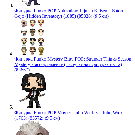
Фигурка Funko POP Animation: Jujutsu Kaisen – Satoru
Gojo (Hidden Inventory) (1885) (85326) (9,5 см)
Фигурка Funko Mystery Bitty POP: Stranger Things Season:
Mystery в ассортименте (1 случайная фигурка из 12)
(83667)
Фигурка Funko POP Movies: John Wick 3 – John Wick
(1763) (83572) (9,5 см)