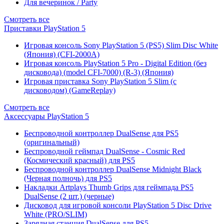
Для вечеринок / Party
Смотреть все
Приставки PlayStation 5
Игровая консоль Sony PlayStation 5 (PS5) Slim Disc White
(Япония) (CFI-2000A)
Игровая консоль PlayStation 5 Pro - Digital Edition (без
дисковода) (model CFI-7000) (R-3) (Япония)
Игровая приставка Sony PlayStation 5 Slim (с
дисководом) (GameReplay)
Смотреть все
Аксессуары PlayStation 5
Беспроводной контроллер DualSense для PS5
(оригинальный)
Беспроводной геймпад DualSense - Cosmic Red
(Космический красный) для PS5
Беспроводной контроллер DualSense Midnight Black
(Черная полночь) для PS5
Накладки Artplays Thumb Grips для геймпада PS5
DualSense (2 шт.) (черные)
Дисковод для игровой консоли PlayStation 5 Disc Drive
White (PRO/SLIM)
Зарядная станция DualSense для PS5